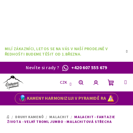
Přejít
na
obsah
MILÍ ZÁKAZNÍCI, LETOS SE NA VÁS V NAŠÍ PRODEJNĚ V
ŘEDHOŠTI BUDEME TĚŠIT OD 1.BŘEZNA.
Nevíte si rady
?
+420 607 555 679
CZK
Nákupní
Hledat
Přihlášení
KAMENY HARMONIZUJI V PYRAMIDĚ RA
košík
/
DRUHY KAMENŮ
/
MALACHIT
/
MALACHIT - FANTAZIE
DOMŮ
ŽIVOTA - VELKÝ TROML JUMBO - MALACHITOVÁ STŘECHA