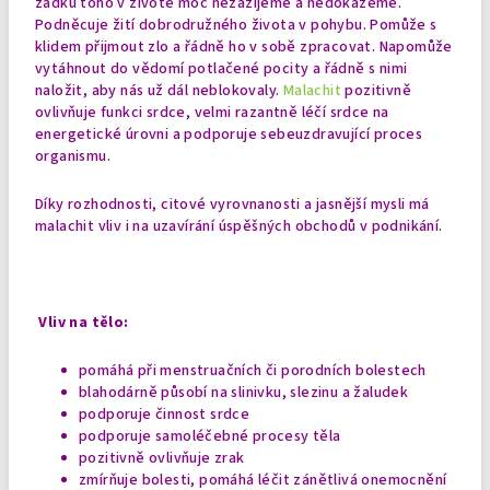
zadku toho v životě moc nezažijeme a nedokážeme.
Podněcuje žití dobrodružného života v pohybu. Pomůže s
klidem přijmout zlo a řádně ho v sobě zpracovat. Napomůže
vytáhnout do vědomí potlačené pocity a řádně s nimi
naložit, aby nás už dál neblokovaly.
Malachit
pozitivně
ovlivňuje funkci srdce, velmi razantně léčí srdce na
energetické úrovni a podporuje sebeuzdravující proces
organismu.
Díky rozhodnosti, citové vyrovnanosti a jasnější mysli má
malachit vliv i na uzavírání úspěšných obchodů v podnikání.
Vliv na tělo:
pomáhá při menstruačních či porodních
bolestech
blahodárně působí na slinivku, slezinu a žaludek
podporuje činnost srdce
podporuje samoléčebné procesy těla
pozitivně ovlivňuje zrak
zmírňuje bolesti, pomáhá léčit zánětlivá onemocnění