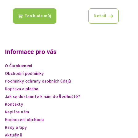
Ten bude můj
Detail
Z
á
p
Informace pro vás
a
O Čarokamení
t
Obchodní podmínky
í
Podmínky ochrany osobních údajů
Doprava a platba
Jak se dostanete k nám do Ředhoště?
Kontakty
Napište nám
Hodnocení obchodu
Rady a tipy
Aktuálně