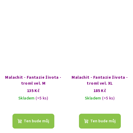
Malachit - Fantazie života -
Malachit - Fantazie života -
troml vel. M
troml vel. XL
135 Kč
185 Kč
Skladem
(>5 ks)
Skladem
(>5 ks)
Ten bude můj
Ten bude můj