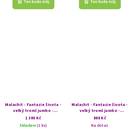
Ten bude můj
Ten bude můj
Malachit - Fantazie života -
Malachit - Fantazie života -
velký troml jumbo -
velký troml jumbo -
nádherný malachitový les
malachitová ploutvička
1 380 Kč
888 Kč
Skladem
(1 ks)
Na dotaz