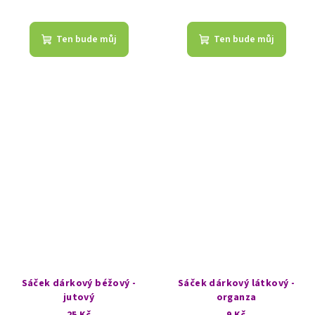
Průměrné
hodnocení
produktu
Ten bude můj
Ten bude můj
je
5,0
z
5
hvězdiček.
Sáček dárkový béžový -
Sáček dárkový látkový -
jutový
organza
25 Kč
9 Kč