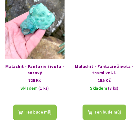
Malachit - Fantazie života -
Malachit - Fantazie života -
surový
troml vel. L
725 Kč
155 Kč
Skladem
(1 ks)
Skladem
(3 ks)
Ten bude můj
Ten bude můj