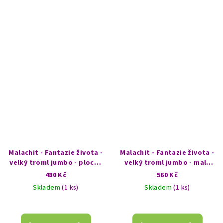
Malachit - Fantazie života -
Malachit - Fantazie života -
velký troml jumbo - plochý
velký troml jumbo - malý
trojúhelníkový
kopeček
480 Kč
560 Kč
Skladem
(1 ks)
Skladem
(1 ks)