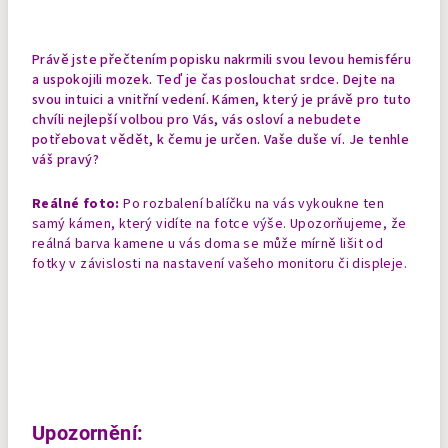
Právě jste přečtením popisku nakrmili svou levou hemisféru
a uspokojili mozek. Teď je čas poslouchat srdce. Dejte na
svou intuici a vnitřní vedení. Kámen, který je právě pro tuto
chvíli nejlepší volbou pro Vás, vás osloví a nebudete
potřebovat vědět, k čemu je určen. Vaše duše ví. Je tenhle
váš pravý?
Reálné foto:
Po rozbalení balíčku na vás vykoukne ten
samý kámen, který vidíte na fotce výše. Upozorňujeme, že
reálná barva kamene u vás doma se může mírně lišit od
fotky v závislosti na nastavení vašeho monitoru či displeje.
Upozornění: