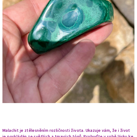
Malachit je ztělesněním rozličnosti života. Ukazuje vám, že i život
je poskládán ze světlých a tmavých tónů. Probuďte v sobě lásku ke