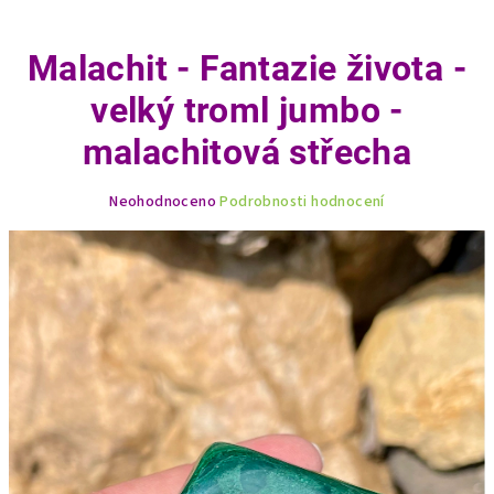
Malachit - Fantazie života -
velký troml jumbo -
malachitová střecha
Průměrné
Neohodnoceno
Podrobnosti hodnocení
hodnocení
produktu
je
0,0
z
5
hvězdiček.