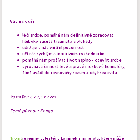
Vliv na duši:
léčí srdce, pomáhá nám definitivně zpracovat
hluboko zasutá traumata a blokády
udržuje v nás vnitřní pozornost
učí nás rychlým a intuitivním rozhodnutím
pomáhá nám prožívat život naplno - otevřít srdce
vyrovnává činnost levé a pravé mozkové hemisféry,
čímž uvádí do rovnováhy rozum a cit, kreativitu
Rozměry: 6 x 3,5 x 2 cm
Země původu: Kongo
Troml
je jemný vyleštěný kamínek z minerálu, který může