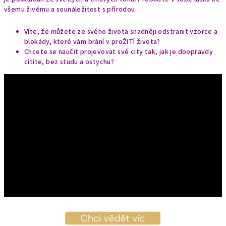
všemu živému a sounáležitost s přírodou.
Víte, že můžete ze svého života snadněji odstranit vzorce a
blokády, které vám brání v proŽITÍ života?
Chcete se naučit projevovat své city tak, jak je doopravdy
cítíte, bez studu a ostychu?