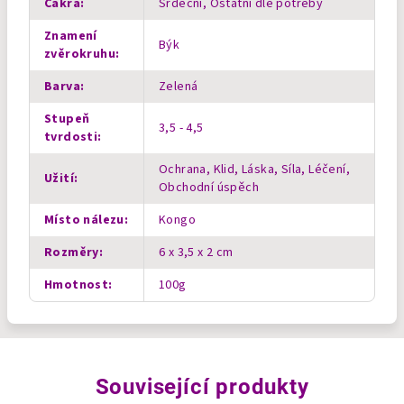
Čakra
:
Srdeční, Ostatní dle potřeby
Znamení
Býk
zvěrokruhu
:
Barva
:
Zelená
Stupeň
3,5 - 4,5
tvrdosti
:
Ochrana, Klid, Láska, Síla, Léčení,
Užití
:
Obchodní úspěch
Místo nálezu
:
Kongo
Rozměry
:
6 x 3,5 x 2 cm
Hmotnost
:
100g
Související produkty