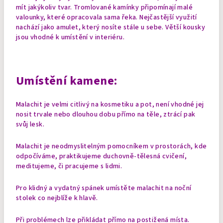
mít jakýkoliv tvar. Tromlované kamínky připomínají malé
valounky, které opracovala sama řeka. Nejčastější využití
nachází jako amulet, který nosíte stále u sebe. Větší kousky
jsou vhodné k umístění v interiéru.
Umístění kamene:
Malachit je velmi citlivý na kosmetiku a pot, není vhodné jej
nosit trvale nebo dlouhou dobu přímo na těle, ztrácí pak
svůj lesk.
Malachit je neodmyslitelným pomocníkem v prostorách, kde
odpočíváme, praktikujeme duchovně-tělesná cvičení,
meditujeme, či pracujeme s lidmi.
Pro klidný a vydatný spánek umístěte malachit na noční
stolek co nejblíže k hlavě.
Při problémech lze přikládat přímo na postižená místa.