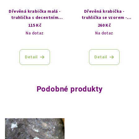
Dřevěná krabička malá -
Dřevěná krabička -
truhlička s decentním
truhlička se vzorem -
vzorem - Buddha
Strom života
115 Kč
260 Kč
Na dotaz
Na dotaz
Detail
Detail
Podobné produkty