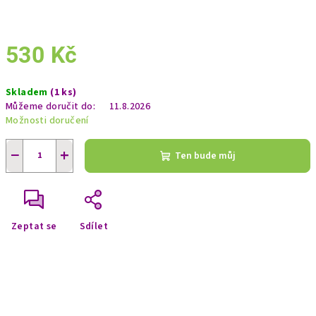
530 Kč
Měrná
Skladem
(1 ks)
cena:
Můžeme doručit do:
11.8.2026
Možnosti doručení
−
+
Ten bude můj
Zeptat se
Sdílet