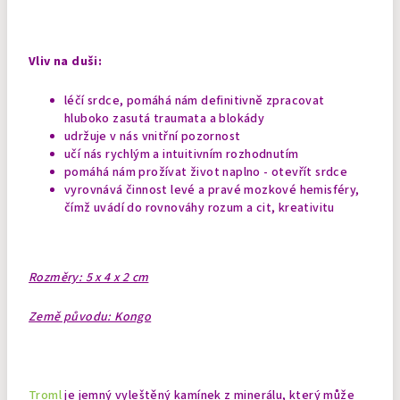
Vliv na duši:
léčí srdce, pomáhá nám definitivně zpracovat
hluboko zasutá traumata a blokády
udržuje v nás vnitřní pozornost
učí nás rychlým a intuitivním rozhodnutím
pomáhá nám prožívat život naplno - otevřít srdce
vyrovnává činnost levé a pravé mozkové hemisféry,
čímž uvádí do rovnováhy rozum a cit, kreativitu
Rozměry: 5 x 4 x 2 cm
Země původu: Kongo
Troml
je jemný vyleštěný kamínek z minerálu, který může