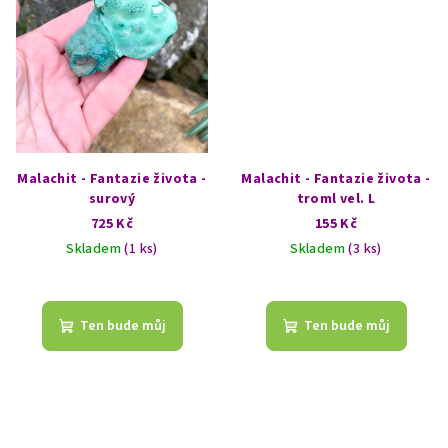
Malachit - Fantazie života -
Malachit - Fantazie života -
surový
troml vel. L
725 Kč
155 Kč
Skladem
(1 ks)
Skladem
(3 ks)
Ten bude můj
Ten bude můj