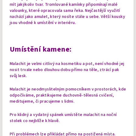
mít jakýkoliv tvar. Tromlované kamínky připomínají malé
valounky, které opracovala sama řeka. Nejčastější využití
nachází jako amulet, který nosíte stále u sebe. Větší kousky
jsou vhodné k umístění v interiéru.
Umístění kamene:
Malachit je velmi citlivý na kosmetiku a pot, není vhodné jej
nosit trvale nebo dlouhou dobu přímo na těle, ztrácí pak
svůj lesk.
Malachit je neodmyslitelným pomocníkem v prostorách, kde
odpočíváme, praktikujeme duchovně-tělesná cvičení,
meditujeme, či pracujeme s lidmi.
Pro klidný a vydatný spánek umístěte malachit na noční
stolek co nejblíže k hlavě.
Při problémech lze přikládat přímo na postižená místa.