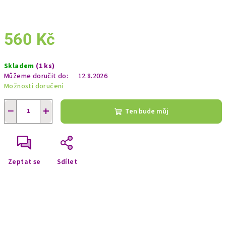
560 Kč
Měrná
Skladem
(1 ks)
cena:
Můžeme doručit do:
12.8.2026
Možnosti doručení
−
+
Ten bude můj
Zeptat se
Sdílet