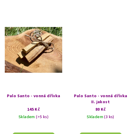
Palo Santo - vonná dřívka
Palo Santo - vonná dřívka
II. jakost
145 Kč
80 Kč
Skladem
(>5 ks)
Skladem
(3 ks)
Průměrné
hodnocení