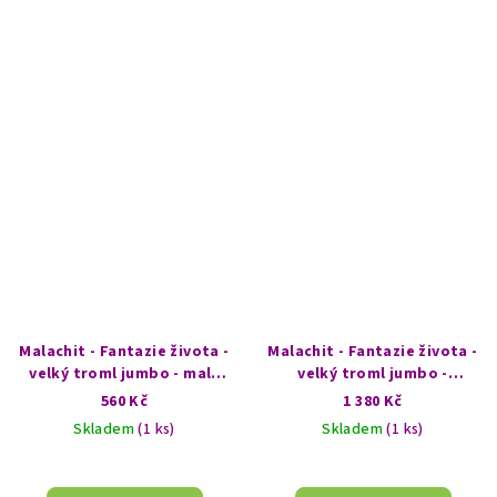
Malachit - Fantazie života -
Malachit - Fantazie života -
velký troml jumbo - malý
velký troml jumbo -
kopeček
nádherný malachitový les
560 Kč
1 380 Kč
Skladem
(1 ks)
Skladem
(1 ks)