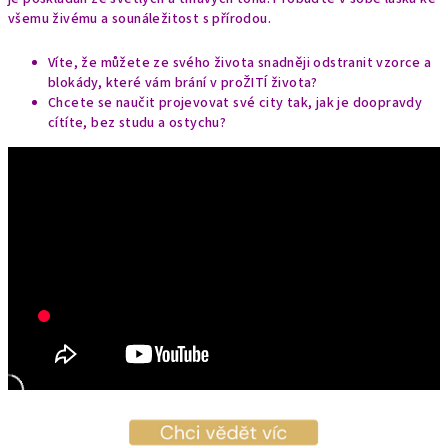
všemu živému a sounáležitost s přírodou.
Víte, že můžete ze svého života snadněji odstranit vzorce a
blokády, které vám brání v proŽITÍ života?
Chcete se naučit projevovat své city tak, jak je doopravdy
cítíte, bez studu a ostychu?