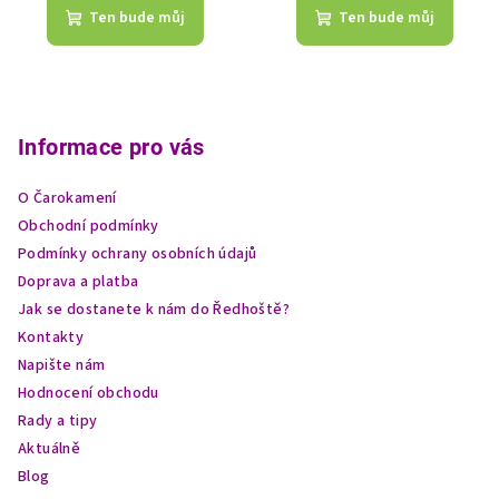
Ten bude můj
Ten bude můj
Z
á
p
Informace pro vás
a
O Čarokamení
t
Obchodní podmínky
í
Podmínky ochrany osobních údajů
Doprava a platba
Jak se dostanete k nám do Ředhoště?
Kontakty
Napište nám
Hodnocení obchodu
Rady a tipy
Aktuálně
Blog