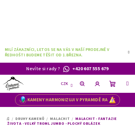
Přejít
na
obsah
MILÍ ZÁKAZNÍCI, LETOS SE NA VÁS V NAŠÍ PRODEJNĚ V
ŘEDHOŠTI BUDEME TĚŠIT OD 1.BŘEZNA.
Nevíte si rady
?
+420 607 555 679
CZK
Nákupní
Hledat
Přihlášení
KAMENY HARMONIZUJI V PYRAMIDĚ RA
košík
/
DRUHY KAMENŮ
/
MALACHIT
/
MALACHIT - FANTAZIE
DOMŮ
ŽIVOTA - VELKÝ TROML JUMBO - PLOCHÝ OBLÁZEK