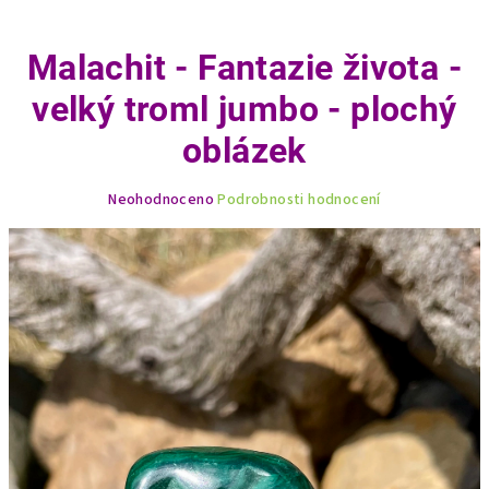
Malachit - Fantazie života -
velký troml jumbo - plochý
oblázek
Průměrné
Neohodnoceno
Podrobnosti hodnocení
hodnocení
produktu
je
0,0
z
5
hvězdiček.