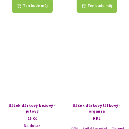
produktu
Ten bude můj
Ten bude můj
je
5,0
z
5
hvězdiček.
Sáček dárkový béžový -
Sáček dárkový látkový -
jutový
organza
25 Kč
9 Kč
Na dotaz
Bílá
Světlá modrá
Zelená