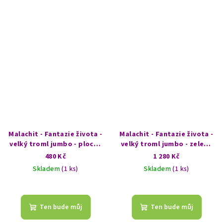
Malachit - Fantazie života -
Malachit - Fantazie života -
velký troml jumbo - plochý
velký troml jumbo - zelená
trojúhelníkový
krajina
480 Kč
1 280 Kč
Skladem
(1 ks)
Skladem
(1 ks)
Ten bude můj
Ten bude můj