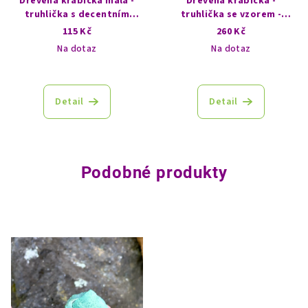
Dřevěná krabička malá -
Dřevěná krabička -
truhlička s decentním
truhlička se vzorem -
vzorem - Buddha
Strom života
115 Kč
260 Kč
Na dotaz
Na dotaz
Detail
Detail
Podobné produkty