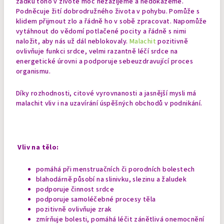
zadku toho v životě moc nezažijeme a nedokážeme.
Podněcuje žití dobrodružného života v pohybu. Pomůže s
klidem přijmout zlo a řádně ho v sobě zpracovat. Napomůže
vytáhnout do vědomí potlačené pocity a řádně s nimi
naložit, aby nás už dál neblokovaly.
Malachit
pozitivně
ovlivňuje funkci srdce, velmi razantně léčí srdce na
energetické úrovni a podporuje sebeuzdravující proces
organismu.
Díky rozhodnosti, citové vyrovnanosti a jasnější mysli má
malachit vliv i na uzavírání úspěšných obchodů v podnikání.
Vliv na tělo:
pomáhá při menstruačních či porodních
bolestech
blahodárně působí na slinivku, slezinu a žaludek
podporuje činnost srdce
podporuje samoléčebné procesy těla
pozitivně ovlivňuje zrak
zmírňuje bolesti, pomáhá léčit zánětlivá onemocnění