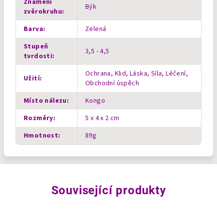
Znamení
Býk
zvěrokruhu
:
Barva
:
Zelená
Stupeň
3,5 - 4,5
tvrdosti
:
Ochrana, Klid, Láska, Síla, Léčení,
Užití
:
Obchodní úspěch
Místo nálezu
:
Kongo
Rozměry
:
5 x 4 x 2 cm
Hmotnost
:
89g
Související produkty