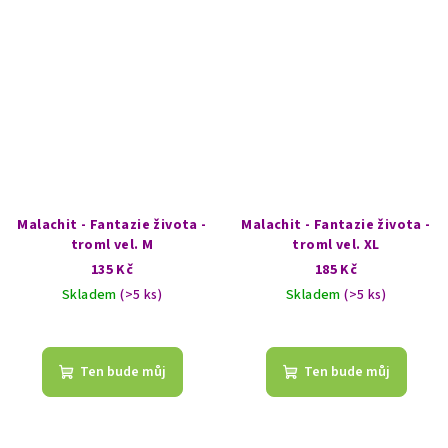
Malachit - Fantazie života -
Malachit - Fantazie života -
troml vel. M
troml vel. XL
135 Kč
185 Kč
Skladem
(>5 ks)
Skladem
(>5 ks)
Ten bude můj
Ten bude můj