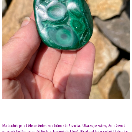
Malachit je ztělesněním rozličnosti života. Ukazuje vám, že i život
je poskládán ze světlých a tmavých tónů. Probuďte v sobě lásku ke