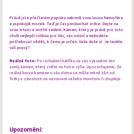
Právě jste přečtením popisku nakrmili svou levou hemisféru
a uspokojili mozek. Teď je čas poslouchat srdce. Dejte na
svou intuici a vnitřní vedení. Kámen, který je právě pro tuto
chvíli nejlepší volbou pro Vás, vás osloví a nebudete
potřebovat vědět, k čemu je určen. Vaše duše ví. Je tenhle
váš pravý?
Reálné foto:
Po rozbalení balíčku na vás vykoukne ten
samý kámen, který vidíte na fotce výše. Upozorňujeme, že
reálná barva kamene u vás doma se může mírně lišit od
fotky v závislosti na nastavení vašeho monitoru či displeje.
Upozornění: