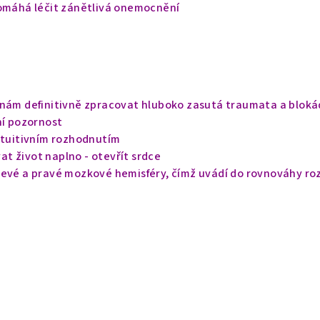
pomáhá léčit zánětlivá onemocnění
 nám definitivně zpracovat hluboko zasutá traumata a bloká
ní pozornost
intuitivním rozhodnutím
t život naplno - otevřít srdce
levé a pravé mozkové hemisféry, čímž uvádí do rovnováhy ro