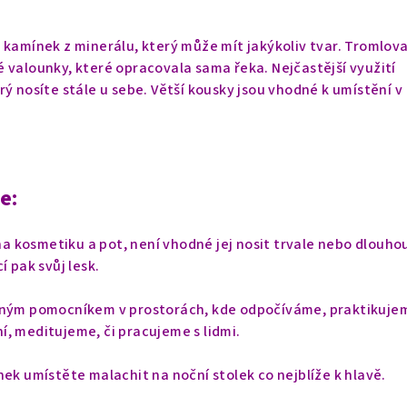
 kamínek z minerálu, který může mít jakýkoliv tvar. Tromlov
 valounky, které opracovala sama řeka. Nejčastější využití
rý nosíte stále u sebe. Větší kousky jsou vhodné k umístění v
e:
 na kosmetiku a pot, není vhodné jej nosit trvale nebo dlouho
í pak svůj lesk.
lným pomocníkem v prostorách, kde odpočíváme, praktikuje
, meditujeme, či pracujeme s lidmi.
nek umístěte malachit na noční stolek co nejblíže k hlavě.