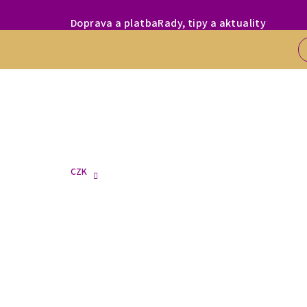
Přejít
MILÍ ZÁKAZNÍC
Doprava a platba
Rady, tipy a aktuality
na
obsah
CZK