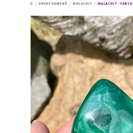
/
DRUHY KAMENŮ
/
MALACHIT
/
MALACHIT - FANTA
DOMŮ