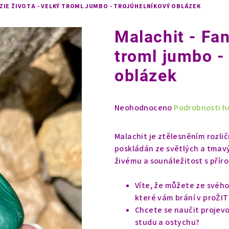
ZIE ŽIVOTA - VELKÝ TROML JUMBO - TROJÚHELNÍKOVÝ OBLÁZEK
Malachit - Fan
troml jumbo -
oblázek
Průměrné
Neohodnoceno
Podrobnosti h
hodnocení
produktu
Malachit je ztělesněním rozličn
je
poskládán ze světlých a tmav
0,0
živému a sounáležitost s přír
z
5
Víte, že můžete ze svého
hvězdiček.
které vám brání v proŽIT
Chcete se naučit projevov
studu a ostychu?