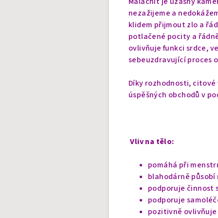
Malachit je úžasný kámen
nezažijeme a nedokážeme
klidem přijmout zlo a ř
potlačené pocity a řádně
ovlivňuje funkci srdce, 
sebeuzdravující proces 
Díky rozhodnosti, citové 
úspěšných obchodů v pod
Vliv na tělo:
pomáhá při menstr
blahodárně působí n
podporuje činnost 
podporuje samoléč
pozitivně ovlivňuje