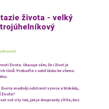
tazie života - velký
 trojúhelníkový
odnocení
osti života. Ukazuje vám, že i život je
ých tónů. Probuďte v sobě lásku ke všemu
odou.
 života snadněji odstranit vzorce a blokády,
Í života?
at své city tak, jak je doopravdy cítíte, bez