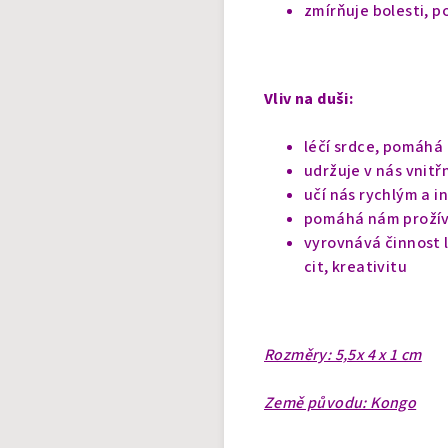
zmírňuje bolesti, 
Vliv na duši:
léčí srdce, pomáhá
udržuje v nás vnitř
učí nás rychlým a 
pomáhá nám prožíva
vyrovnává činnost 
cit, kreativitu
Rozměry: 5,5x 4 x 1 cm
Země původu: Kongo