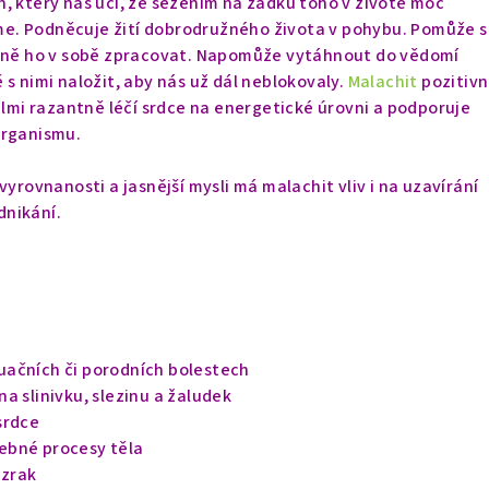
, který nás učí, že sezením na zadku toho v životě moc
. Podněcuje žití dobrodružného života v pohybu. Pomůže s
ádně ho v sobě zpracovat. Napomůže vytáhnout do vědomí
 s nimi naložit, aby nás už dál neblokovaly.
Malachit
pozitiv
velmi razantně léčí srdce na energetické úrovni a podporuje
organismu.
vyrovnanosti a jasnější mysli má malachit vliv i na uzavírání
nikání.
uačních či porodních
bolestech
a slinivku, slezinu a žaludek
srdce
ebné procesy těla
 zrak