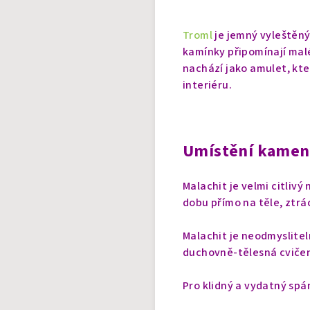
Troml
je jemný vyleštěný
kamínky připomínají malé
nachází jako amulet, kte
interiéru.
Umístění kamen
Malachit je velmi citlivý
dobu přímo na těle, ztrác
Malachit je neodmyslite
duchovně-tělesná cvičení
Pro klidný a vydatný spá