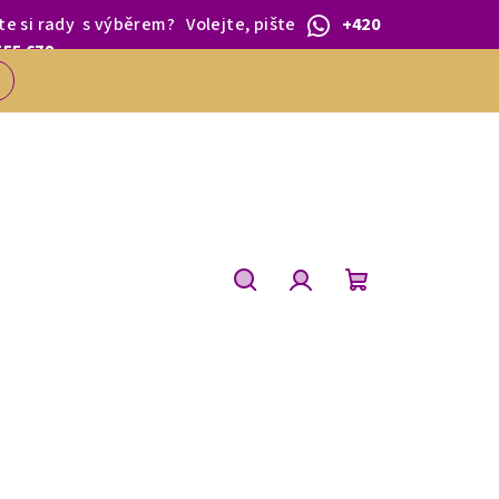
te si rady
s výběrem
?
Volejte, pište
+420
 1.BŘEZNA.
555 679
Hledat
Přihlášení
Nákupní
košík