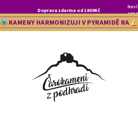
Neví
I, LETOS SE NA VÁS V NAŠÍ PRODEJNĚ V ŘEDHOŠTI BUDEME TĚŠIT OD
Doprava zdarma od 1800Kč
607 
KAMENY HARMONIZUJI V PYRAMIDĚ RA