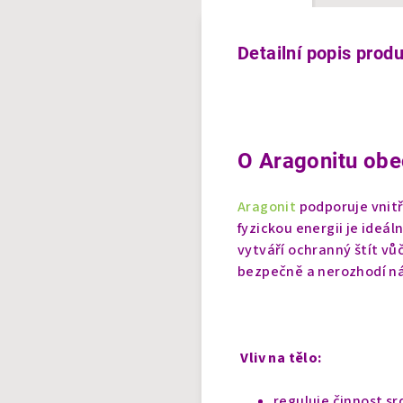
Detailní popis prod
O Aragonitu obe
Aragonit
podporuje vnitř
fyzickou energii je ideá
vytváří ochranný štít vů
bezpečně a nerozhodí ná
Vliv na tělo:
reguluje činnost sr