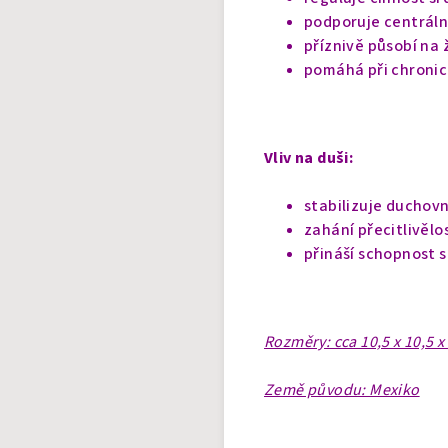
podporuje centráln
příznivě působí na
pomáhá při chronic
Vliv na duši:
stabilizuje duchovn
zahání přecitlivělo
přináší schopnost 
Rozměry: cca 10,5 x 10,5 x
Země původu: Mexiko