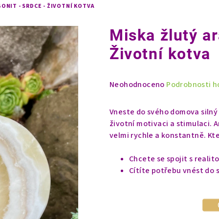
ONIT - SRDCE - ŽIVOTNÍ KOTVA
Miska žlutý ar
Životní kotva
Průměrné
Neohodnoceno
Podrobnosti h
hodnocení
produktu
Vneste do svého domova silný 
je
životní motivaci a stimulaci.
0,0
velmi rychle a konstantně. Kt
z
5
Chcete se spojit s realito
hvězdiček.
Cítíte potřebu vnést do 