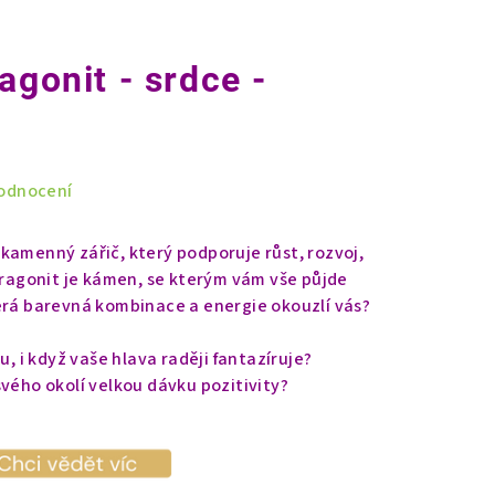
agonit - srdce -
odnocení
kamenný zářič, který podporuje růst, rozvoj,
 Aragonit je kámen, se kterým vám vše půjde
erá barevná kombinace a energie okouzlí vás?
u, i když vaše hlava raději fantazíruje?
svého okolí velkou dávku pozitivity?