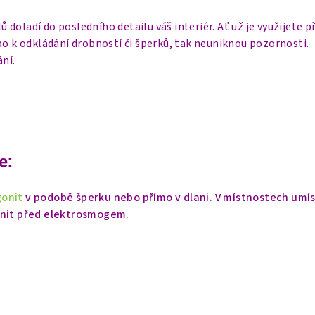
ů doladí do posledního detailu váš interiér. Ať už je využijete 
bo k odkládání drobností či šperků, tak neuniknou pozornosti.
ání.
e:
gonit
v podobě šperku nebo přímo v dlani. V místnostech umí
ánit před elektrosmogem.