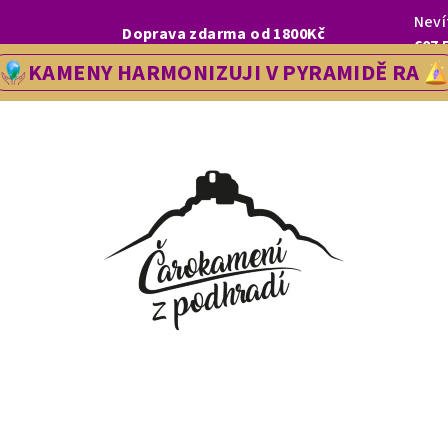
Neví
I, LETOS SE NA VÁS V NAŠÍ PRODEJNĚ V ŘEDHOŠTI BUDEME TĚŠIT OD
Doprava zdarma od 1800Kč
607 
KAMENY HARMONIZUJI V PYRAMIDĚ RA