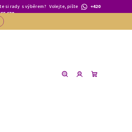
te si rady
s výběrem
?
Volejte, pište
+420
 1.BŘEZNA.
555 679
Hledat
Přihlášení
Nákupní
košík