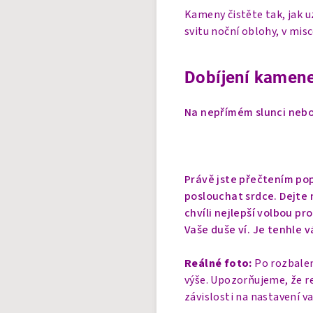
Kameny čistěte tak, jak 
svitu noční oblohy, v mis
Dobíjení kamene
Na nepřímém slunci nebo 
Právě jste přečtením pop
poslouchat srdce. Dejte n
chvíli nejlepší volbou pr
Vaše duše ví. Je tenhle v
Reálné foto:
Po rozbalen
výše. Upozorňujeme, že r
závislosti na nastavení v