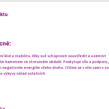
uktu
cně:
ní klid a stabilitu. Díky své schopnosti soustředit a uzemnit
lním kamenem ve stresovém období. Poskytuje sílu a podporu,
či negativním energiím všeho druhu. Cítíme se s ním sami v s
s výkyvy nálad ostatních.
dce