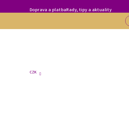
Přejít
MILÍ ZÁKAZNÍC
Doprava a platba
Rady, tipy a aktuality
na
obsah
CZK