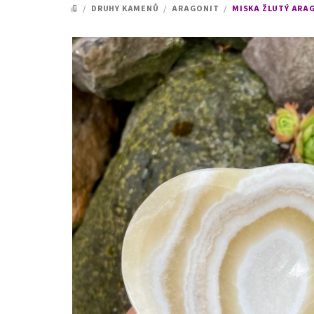
/
DRUHY KAMENŮ
/
ARAGONIT
/
MISKA ŽLUTÝ ARAG
DOMŮ