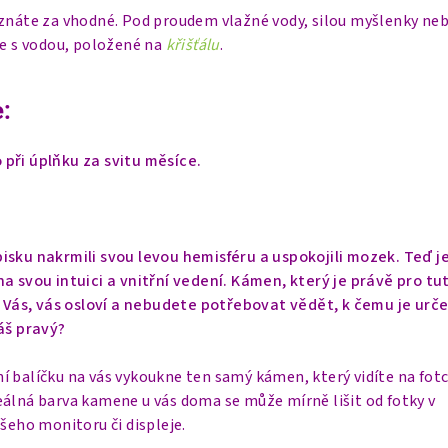
uznáte za vhodné. Pod proudem vlažné vody, silou myšlenky neb
ce s vodou, položené na
křišťálu
.
:
při úplňku za svitu měsíce.
isku nakrmili svou levou hemisféru a uspokojili mozek. Teď j
a svou intuici a vnitřní vedení. Kámen, který je právě pro tu
o Vás, vás osloví a nebudete potřebovat vědět, k čemu je urče
áš pravý?
í balíčku na vás vykoukne ten samý kámen, který vidíte na fot
eálná barva kamene u vás doma se může mírně lišit od fotky v
ašeho monitoru či displeje.