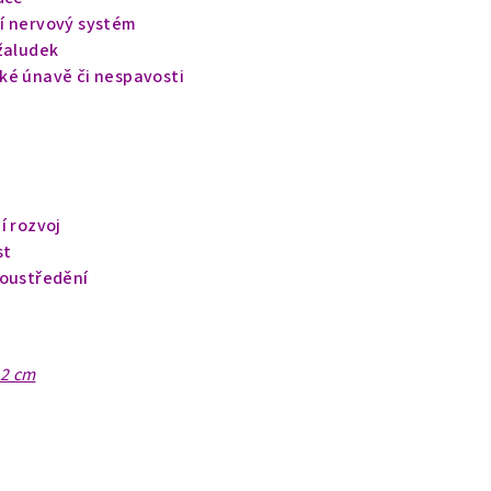
í nervový systém
 žaludek
ké únavě či nespavosti
í rozvoj
st
soustředění
 2 cm