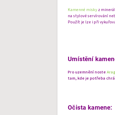
Kamenné misky
z minerál
na stylové servírování ne
Použít je lze i při vykuřov
Umístění kamen
Pro uzemnění noste
Ara
tam, kde je potřeba chr
Očista kamene: