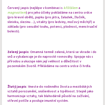
Červený jaspis (nejlépe v kombinaci s
křišťálem
a
magnezitem
) pro jeho účinky pokládáme na centra srdce
(pro krevní oběh), pupku (pro játra, žaludek, žlučník,
slinivku, slezinu…), vitality (pro ledviny, močový měchýř) a
základu (pro sexuální touhu, potenci, plodnost, menstruační
bolesti).
Zelený jaspis
: Omamná temně zelená, která se vkrade i do
snů a vybalancuje je do naprosté rovnováhy. Spojuje nás s
přírodou a ukazuje nám její velikost a důležitost v
pozemském životě. Přikládáme na centra srdce či hrdla.
Žlutý jaspis
: Vneste do rodinného života a mezilidských
vztahů porozumění, snášenlivost a trpělivost. Stejně jako
harmonizuje vztahy, tak blahodárně působí na zažívání,
střevní potíže a posiluje imunitní systém.