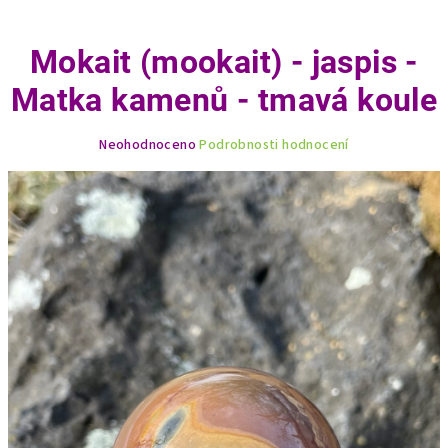
Mokait (mookait) - jaspis -
Matka kamenů - tmavá koule
Průměrné
Neohodnoceno
Podrobnosti hodnocení
hodnocení
produktu
je
0,0
z
5
hvězdiček.