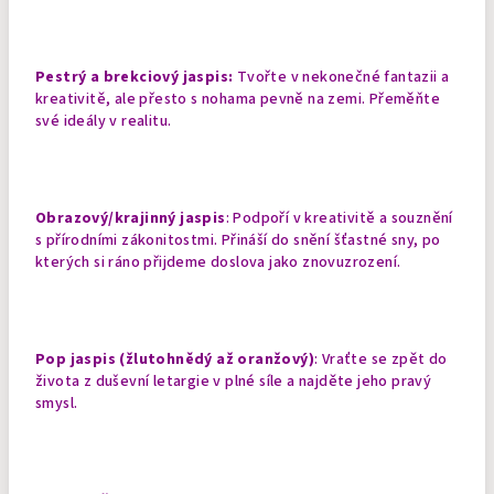
Pestrý a brekciový jaspis:
Tvořte v nekonečné fantazii a
kreativitě, ale přesto s nohama pevně na zemi. Přeměňte
své ideály v realitu.
Obrazový/krajinný jaspis
: Podpoří v kreativitě a souznění
s přírodními zákonitostmi. Přináší do snění šťastné sny, po
kterých si ráno přijdeme doslova jako znovuzrození.
Pop jaspis (žlutohnědý až oranžový)
: Vraťte se zpět do
života z duševní letargie v plné síle a najděte jeho pravý
smysl.