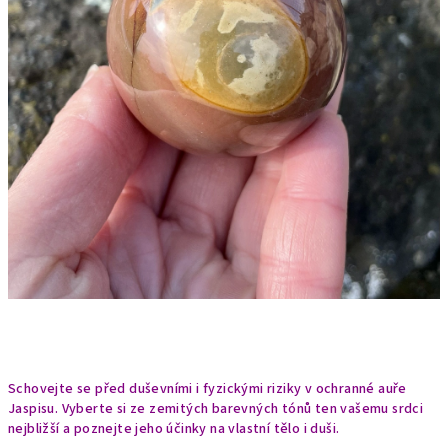
Schovejte se před duševními i fyzickými riziky v ochranné auře
Jaspisu. Vyberte si ze zemitých barevných tónů ten vašemu srdci
nejbližší a poznejte jeho účinky na vlastní tělo i duši.