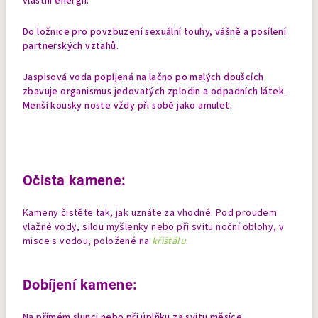
vlastní energií.
Do ložnice pro povzbuzení sexuální touhy, vášně a posílení
partnerských vztahů.
Jaspisová voda popíjená na lačno po malých doušcích
zbavuje organismus jedovatých zplodin a odpadních látek.
Menší kousky noste vždy při sobě jako amulet.
Očista kamene:
Kameny čistěte tak, jak uznáte za vhodné. Pod proudem
vlažné vody, silou myšlenky nebo při svitu noční oblohy, v
misce s vodou, položené na
křišťálu
.
Dobíjení kamene:
Na přímém slunci nebo při úplňku za svitu měsíce.