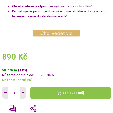
Chcete silnou podporu ve vytrvalosti a odhodlání?
Potřebujete posílit partnerské či mezilidské vztahy a celou
harmonii přenést i do domácnosti?
890 Kč
Měrná
Skladem
(1 ks)
cena:
Můžeme doručit do:
12.8.2026
Možnosti doručení
−
+
Ten bude můj