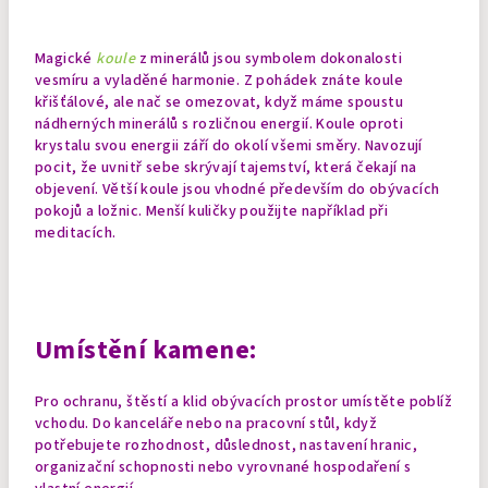
Magické
koule
z minerálů jsou symbolem dokonalosti
vesmíru a vyladěné harmonie. Z pohádek znáte
koule
křišťálové
, ale nač se omezovat, když máme spoustu
nádherných minerálů s rozličnou energií. Koule oproti
krystalu svou energii září do okolí všemi směry. Navozují
pocit, že uvnitř sebe skrývají tajemství, která čekají na
objevení. Větší koule jsou vhodné především do obývacích
pokojů a ložnic. Menší kuličky použijte například při
meditacích.
Umístění kamene:
Pro ochranu, štěstí a klid obývacích prostor umístěte poblíž
vchodu. Do kanceláře nebo na pracovní stůl, když
potřebujete rozhodnost, důslednost, nastavení hranic,
organizační schopnosti nebo vyrovnané hospodaření s