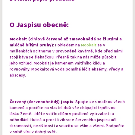
O Jaspisu obecně:
Mookait (cihlově červené až tmavohnědá se žlutými a
mléčně bílými pruhy)
: Pohledem na
Mookait
se v
myšlenkách ocitneme v provoněné kavárně, kde před námi
stojí káva se šlehačkou. Přesně tak na nás může působit
jeho vzhled. Mookait je kamenem vnitřního klidu a
rovnováhy. Mookaitová voda pomáhá léčit ekzémy, vředy a
abscesy.
Červený (červenohnědý) jaspis
: Spojte se s matkou všech
kamenů a pociťte na vlastní duši vše chápající trpělivou
lásku Země. Jděte vstříc cílům v posílené vytrvalosti a
odhodlání. Hutná a prostá vibrace červeného jaspisu učí
skromnosti, nezištnosti a soucitu se vším a všemi. Podpořte
v sobě víru v dobrý svět.