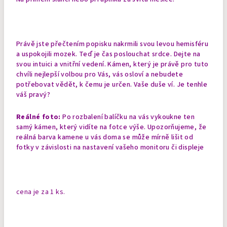
Právě jste přečtením popisku nakrmili svou levou hemisféru
a uspokojili mozek. Teď je čas poslouchat srdce. Dejte na
svou intuici a vnitřní vedení. Kámen, který je právě pro tuto
chvíli nejlepší volbou pro Vás, vás osloví a nebudete
potřebovat vědět, k čemu je určen. Vaše duše ví. Je tenhle
váš pravý?
Reálné foto:
Po rozbalení balíčku na vás vykoukne ten
samý kámen, který vidíte na fotce výše. Upozorňujeme, že
reálná barva kamene u vás doma se může mírně lišit od
fotky v závislosti na nastavení vašeho monitoru či displeje
cena je za 1 ks.