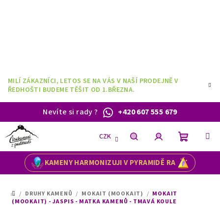
Přejít
na
obsah
MILÍ ZÁKAZNÍCI, LETOS SE NA VÁS V NAŠÍ PRODEJNĚ V
ŘEDHOŠTI BUDEME TĚŠIT OD 1.BŘEZNA.
Nevíte si rady
?
+420 607 555 679
CZK
Nákupní
Hledat
Přihlášení
KAMENY HARMONIZUJI V PYRAMIDĚ RA
košík
/
DRUHY KAMENŮ
/
MOKAIT (MOOKAIT)
/
MOKAIT
DOMŮ
(MOOKAIT) - JASPIS - MATKA KAMENŮ - TMAVÁ KOULE