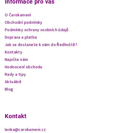
p
Informace pro vás
a
O Čarokamení
t
Obchodní podmínky
í
Podmínky ochrany osobních údajů
Doprava a platba
Jak se dostanete k nám do Ředhoště?
Kontakty
Napište nám
Hodnocení obchodu
Rady a tipy
Aktuálně
Blog
Kontakt
lenka
@
carokameni.cz