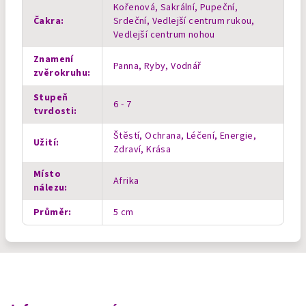
Kořenová, Sakrální, Pupeční,
Čakra
:
Srdeční, Vedlejší centrum rukou,
Vedlejší centrum nohou
Znamení
Panna, Ryby, Vodnář
zvěrokruhu
:
Stupeň
6 - 7
tvrdosti
:
Štěstí, Ochrana, Léčení, Energie,
Užití
:
Zdraví, Krása
Místo
Afrika
nálezu
:
Průměr
:
5 cm
Z
á