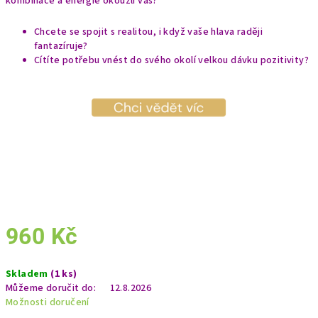
kombinace a energie okouzlí vás?
Chcete se spojit s realitou, i když vaše hlava raději
fantazíruje?
Cítíte potřebu vnést do svého okolí velkou dávku pozitivity?
960 Kč
Měrná
Skladem
(1 ks)
cena:
Můžeme doručit do:
12.8.2026
Možnosti doručení