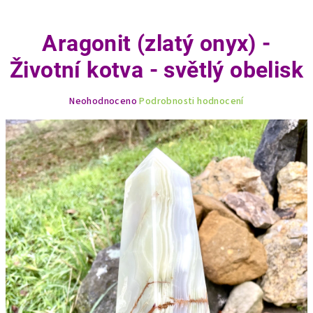
Aragonit (zlatý onyx) -
Životní kotva - světlý obelisk
Průměrné
Neohodnoceno
Podrobnosti hodnocení
hodnocení
produktu
je
0,0
z
5
hvězdiček.