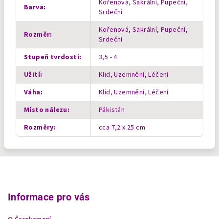
Kořenová, Sakrální, Pupeční,
Barva
:
Srdeční
Kořenová, Sakrální, Pupeční,
Rozměr
:
Srdeční
Stupeň tvrdosti
:
3,5 - 4
Užití
:
Klid, Uzemnění, Léčení
Váha
:
Klid, Uzemnění, Léčení
Místo nálezu
:
Pákistán
Rozměry
:
cca 7,2 x 25 cm
Z
á
p
Informace pro vás
a