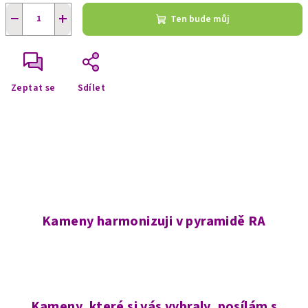
−
+
Ten bude můj
Zeptat se
Sdílet
Kameny harmonizuji v pyramidě RA
Kameny, které si vás vybraly, posílám s