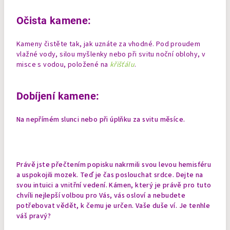
Očista kamene:
Kameny čistěte tak, jak uznáte za vhodné. Pod proudem
vlažné vody, silou myšlenky nebo při svitu noční oblohy, v
misce s vodou, položené na
křišťálu
.
Dobíjení kamene:
Na nepřímém slunci nebo při úplňku za svitu měsíce.
Právě jste přečtením popisku nakrmili svou levou hemisféru
a uspokojili mozek. Teď je čas poslouchat srdce. Dejte na
svou intuici a vnitřní vedení. Kámen, který je právě pro tuto
chvíli nejlepší volbou pro Vás, vás osloví a nebudete
potřebovat vědět, k čemu je určen. Vaše duše ví. Je tenhle
váš pravý?