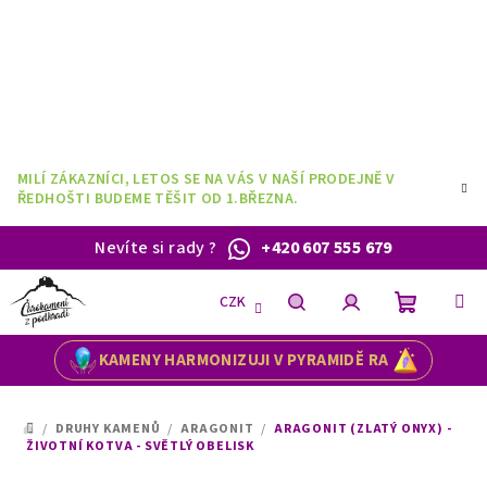
Přejít
na
obsah
MILÍ ZÁKAZNÍCI, LETOS SE NA VÁS V NAŠÍ PRODEJNĚ V
ŘEDHOŠTI BUDEME TĚŠIT OD 1.BŘEZNA.
Nevíte si rady
?
+420 607 555 679
CZK
Nákupní
Hledat
Přihlášení
KAMENY HARMONIZUJI V PYRAMIDĚ RA
košík
/
DRUHY KAMENŮ
/
ARAGONIT
/
ARAGONIT (ZLATÝ ONYX) -
DOMŮ
ŽIVOTNÍ KOTVA - SVĚTLÝ OBELISK