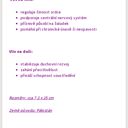
reguluje činnost srdce
podporuje centrální nervový systém
příznivě působí na žaludek
pomáhá při chronické únavě či nespavosti
Vliv na duši:
stabilizuje duchovní rozvoj
zahání přecitlivělost
přináší schopnost soustředění
Rozměry: cca 7,2 x 25 cm
Země původu: Pákistán