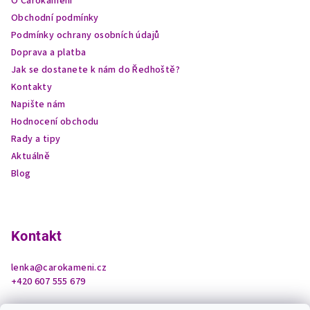
O Čarokamení
t
Obchodní podmínky
í
Podmínky ochrany osobních údajů
Doprava a platba
Jak se dostanete k nám do Ředhoště?
Kontakty
Napište nám
Hodnocení obchodu
Rady a tipy
Aktuálně
Blog
Kontakt
lenka
@
carokameni.cz
+420 607 555 679