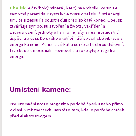
Obelisk
je čtyřboký minerál, který na vrcholku korunuje
samotná pyramida. Krystaly ve tvaru obelisku čistí energii
tím, že ji zesilují a soustřeďují přes špičatý konec. Obelisk
ztvárňuje symboliku stvoření a života, vzkříšení a
znovuzrození, jednoty a harmonie, síly a nesmrtelnosti či
úspěchu a úsilí. Do svého okolí přináší specifické vibrace a
energii kamene. Pomáhá získat a udržovat dobrou duševní,
fyzickou a emocionální rovnováhu a rozptyluje negativní
energii.
Umístění kamene:
Pro uzemnění noste Aragonit v podobě šperku nebo přímo
v dlani. V místnostech umístěte tam, kde je potřeba chránit
před elektrosmogem.