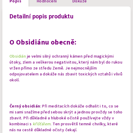
Popis
Hodnocení
Diskuze
Detailní popis produktu
O Obsidiánu obecně:
Obsidián
je velmi silný ochranný kámen před magickými
útoky, zlem a veškerou negativitou, který nám byl do rukou
vržen přímo ze středu Země. Je nejmocnějším
odpojovatelem a dokáže nás zbavit toxických vztahů i vlivů
okolí.
Černý obsidián
: Při meditacích dokáže odhalit i to, co se
mi sami snažíme před sebou skrýt a jednou provždy se toho
zbavit. Při důkladné a hluboké očistě používejte vždy v
kombinaci s
křišťálem
. Ten prosvětlí temné chvilky, které
nás na cestě důkladné očisty čekají.