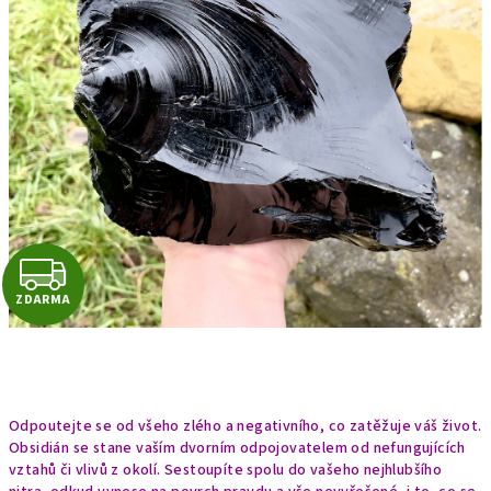
Z
ZDARMA
D
A
R
Odpoutejte se od všeho zlého a negativního, co zatěžuje váš život.
M
Obsidián se stane vaším dvorním odpojovatelem od nefungujících
vztahů či vlivů z okolí. Sestoupíte spolu do vašeho nejhlubšího