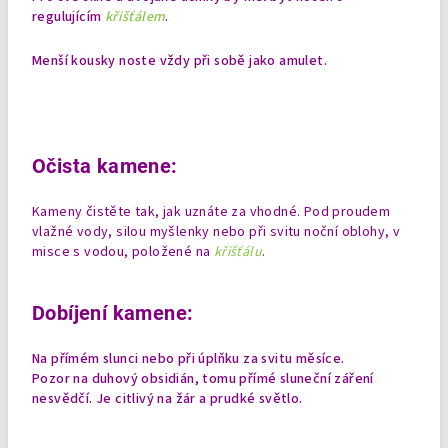
regulujícím
křišťálem
.
Menší kousky noste vždy při sobě jako amulet.
Očista kamene:
Kameny čistěte tak, jak uznáte za vhodné. Pod proudem
vlažné vody, silou myšlenky nebo při svitu noční oblohy, v
misce s vodou, položené na
křišťálu
.
Dobíjení kamene:
Na přímém slunci nebo při úplňku za svitu měsíce.
Pozor na duhový obsidián, tomu přímé sluneční záření
nesvědčí. Je citlivý na žár a prudké světlo.