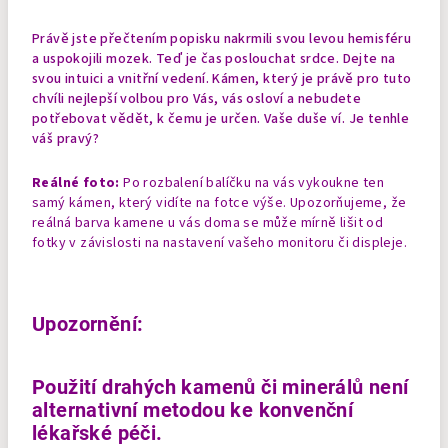
Právě jste přečtením popisku nakrmili svou levou hemisféru
a uspokojili mozek. Teď je čas poslouchat srdce. Dejte na
svou intuici a vnitřní vedení. Kámen, který je právě pro tuto
chvíli nejlepší volbou pro Vás, vás osloví a nebudete
potřebovat vědět, k čemu je určen. Vaše duše ví. Je tenhle
váš pravý?
Reálné foto:
Po rozbalení balíčku na vás vykoukne ten
samý kámen, který vidíte na fotce výše. Upozorňujeme, že
reálná barva kamene u vás doma se může mírně lišit od
fotky v závislosti na nastavení vašeho monitoru či displeje.
Upozornění:
Použití drahých kamenů či minerálů není
alternativní metodou ke konvenční
lékařské péči.