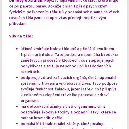
Duhový obsidián
: Nejvzácnější vulkanické sklo, které hraje
celou paletou barev. Dokáže chránit před psychickým i
fyzickým poškozením těla. Díky poznání sebe sama na všech
rovinách těla jsme schopni včas předejít nepříznivým
příhodám.
Vliv na tělo:
účinně zmírňuje bolesti kloubů a přináší úlevu lidem
trpícím artritidou. Tato podpora napomáhá k redukci
zánětlivých procesů v kloubech, což zlepšuje jejich
pohyblivost a snižuje nepohodlí při každodenních
aktivitách.
podporuje zdraví zažívacích orgánů, čímž napomáhá
správnému trávení a vstřebávání živin. Tato podpora
zvyšuje funkčnost žaludku, jater i střev, což přispívá
k celkovému zlepšení trávicího procesu a zdraví
organismu.
má detoxikační účinky a čistí organismus, čímž
odstraňuje škodlivé toxiny a odpadní látky, které se
mohou hromadit v těle
pomáhá léčit bakteriální záněty, čímž posiluje