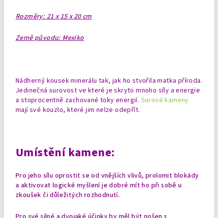
Rozměry: 21 x 15 x 20 cm
Země původu: Mexiko
Nádherný kousek minerálu tak, jak ho stvořila matka příroda.
Jedinečná surovost ve které je skryto mnoho síly a energie
a stoprocentně zachované toky energií.
Surové kameny
mají své kouzlo, které jim nelze odepřít.
Umístění kamene:
Pro jeho sílu oprostit se od vnějších vlivů, prolomit blokády
a aktivovat logické myšlení je dobré mít ho při sobě u
zkoušek či důležitých rozhodnutí.
Pro své silné a dvojaké účinky by měl být nošen s