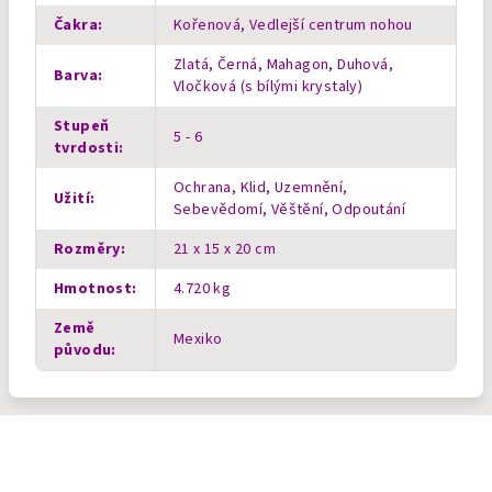
Čakra
:
Kořenová, Vedlejší centrum nohou
Zlatá, Černá, Mahagon, Duhová,
Barva
:
Vločková (s bílými krystaly)
Stupeň
5 - 6
tvrdosti
:
Ochrana, Klid, Uzemnění,
Užití
:
Sebevědomí, Věštění, Odpoutání
Rozměry
:
21 x 15 x 20 cm
Hmotnost
:
4.720 kg
Země
Mexiko
původu
:
Z
á