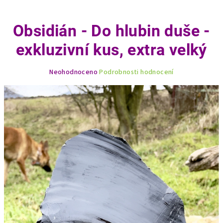
Obsidián - Do hlubin duše -
exkluzivní kus, extra velký
Průměrné
Neohodnoceno
Podrobnosti hodnocení
hodnocení
produktu
je
0,0
z
5
hvězdiček.