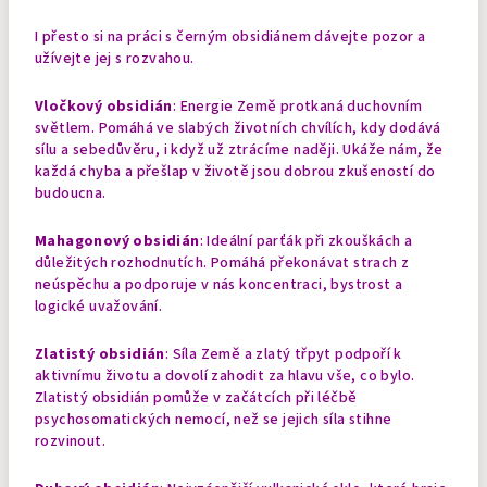
I přesto si na práci s černým obsidiánem dávejte pozor a
užívejte jej s rozvahou.
Vločkový obsidián
: Energie Země protkaná duchovním
světlem. Pomáhá ve slabých životních chvílích, kdy dodává
sílu a sebedůvěru, i když už ztrácíme naději. Ukáže nám, že
každá chyba a přešlap v životě jsou dobrou zkušeností do
budoucna.
Mahagonový obsidián
: Ideální parťák při zkouškách a
důležitých rozhodnutích. Pomáhá překonávat strach z
neúspěchu a podporuje v nás koncentraci, bystrost a
logické uvažování.
Zlatistý obsidián
: Síla Země a zlatý třpyt podpoří k
aktivnímu životu a dovolí zahodit za hlavu vše, co bylo.
Zlatistý obsidián pomůže v začátcích při léčbě
psychosomatických nemocí, než se jejich síla stihne
rozvinout.