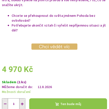
nitra, odkud vynese na povrch pravdu a vše nevyřešené, i to, co se
A
snažíte ukrýt.
Chcete se přehoupnout do světa jménem Pohoda bez
ovlivňování?
Potřebujete ukončit vztah či vyřešit nepříjemnou situaci a jít
dál?
4 970 Kč
Měrná
Skladem
(1 ks)
cena:
Můžeme doručit do:
12.8.2026
Možnosti doručení
−
+
Ten bude můj