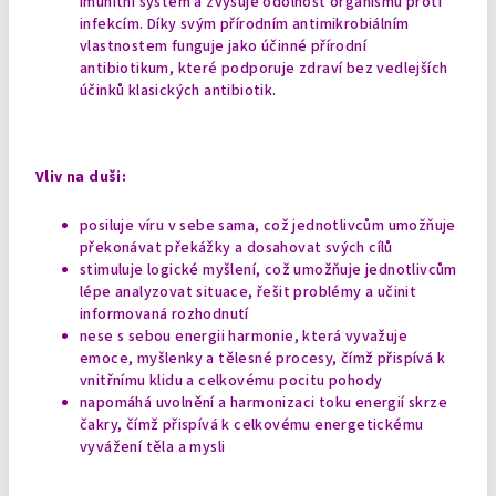
imunitní systém a zvyšuje odolnost organismu proti
infekcím. Díky svým přírodním antimikrobiálním
vlastnostem funguje jako účinné přírodní
antibiotikum, které podporuje zdraví bez vedlejších
účinků klasických antibiotik.
Vliv na duši:
posiluje víru v sebe sama, což jednotlivcům umožňuje
překonávat překážky a dosahovat svých cílů
stimuluje logické myšlení, což umožňuje jednotlivcům
lépe analyzovat situace, řešit problémy a učinit
informovaná rozhodnutí
nese s sebou energii harmonie, která vyvažuje
emoce, myšlenky a tělesné procesy, čímž přispívá k
vnitřnímu klidu a celkovému pocitu pohody
napomáhá uvolnění a harmonizaci toku energií skrze
čakry, čímž přispívá k celkovému energetickému
vyvážení těla a mysli