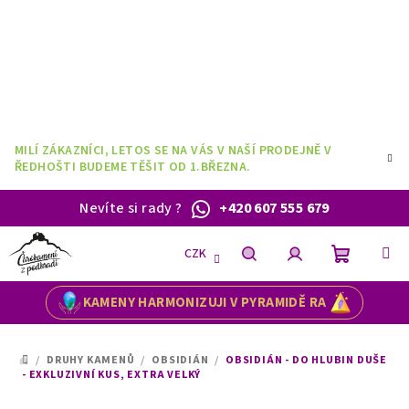
Přejít
na
obsah
MILÍ ZÁKAZNÍCI, LETOS SE NA VÁS V NAŠÍ PRODEJNĚ V
ŘEDHOŠTI BUDEME TĚŠIT OD 1.BŘEZNA.
Nevíte si rady
?
+420 607 555 679
CZK
Nákupní
Hledat
Přihlášení
KAMENY HARMONIZUJI V PYRAMIDĚ RA
košík
/
DRUHY KAMENŮ
/
OBSIDIÁN
/
OBSIDIÁN - DO HLUBIN DUŠE
DOMŮ
- EXKLUZIVNÍ KUS, EXTRA VELKÝ