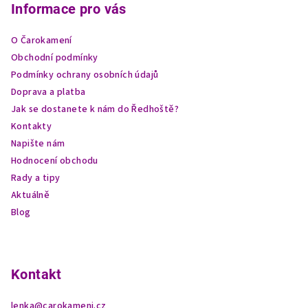
p
Informace pro vás
a
O Čarokamení
t
Obchodní podmínky
í
Podmínky ochrany osobních údajů
Doprava a platba
Jak se dostanete k nám do Ředhoště?
Kontakty
Napište nám
Hodnocení obchodu
Rady a tipy
Aktuálně
Blog
Kontakt
lenka
@
carokameni.cz