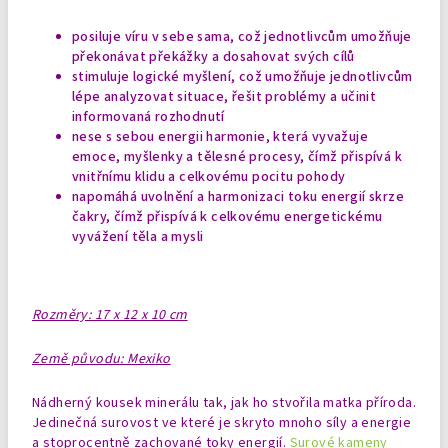
posiluje víru v sebe sama, což jednotlivcům umožňuje
překonávat překážky a dosahovat svých cílů
stimuluje logické myšlení, což umožňuje jednotlivcům
lépe analyzovat situace, řešit problémy a učinit
informovaná rozhodnutí
nese s sebou energii harmonie, která vyvažuje
emoce, myšlenky a tělesné procesy, čímž přispívá k
vnitřnímu klidu a celkovému pocitu pohody
napomáhá uvolnění a harmonizaci toku energií skrze
čakry, čímž přispívá k celkovému energetickému
vyvážení těla a mysli
Rozměry: 17 x 12 x 10 cm
Země původu: Mexiko
Nádherný kousek minerálu tak, jak ho stvořila matka příroda.
Jedinečná surovost ve které je skryto mnoho síly a energie
a stoprocentně zachované toky energií.
Surové kameny