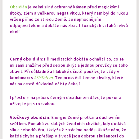
Obsidián
je velmi silný ochranný kámen před magickými
útoky, zlem a veškerou negativitou, který nám byl do rukou
vržen přímo ze středu Země. Je nejmocnějším
odpojovatelem a dokáže nás zbavit toxických vztahů i vlivů
okolí.
Černý obsidián
: Při meditacích dokáže odhalit i to, co se
mi sami snažíme před sebou skrýt a jednou provždy se toho
zbavit. Při důkladné a hluboké očistě používejte vždy v
kombinaci s
křišťálem
. Ten prosvětlí temné chvilky, které
nás na cestě důkladné očisty čekají.
I přesto si na práci s černým obsidiánem dávejte pozor a
užívejte jej s rozvahou.
Vločkový obsidián
: Energie Země protkaná duchovním
světlem. Pomáhá ve slabých životních chvílích, kdy dodává
sílu a sebedůvěru, i když už ztrácíme naději. Ukáže nám, že
každá chyba a přešlap v životě jsou dobrou zkušeností do