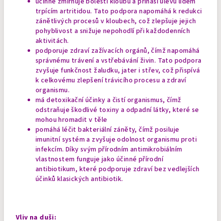
účinně zmírňuje bolesti kloubů a přináší úlevu lidem
trpícím artritidou. Tato podpora napomáhá k redukci
zánětlivých procesů v kloubech, což zlepšuje jejich
pohyblivost a snižuje nepohodlí při každodenních
aktivitách.
podporuje zdraví zažívacích orgánů, čímž napomáhá
správnému trávení a vstřebávání živin. Tato podpora
zvyšuje funkčnost žaludku, jater i střev, což přispívá
k celkovému zlepšení trávicího procesu a zdraví
organismu.
má detoxikační účinky a čistí organismus, čímž
odstraňuje škodlivé toxiny a odpadní látky, které se
mohou hromadit v těle
pomáhá léčit bakteriální záněty, čímž posiluje
imunitní systém a zvyšuje odolnost organismu proti
infekcím. Díky svým přírodním antimikrobiálním
vlastnostem funguje jako účinné přírodní
antibiotikum, které podporuje zdraví bez vedlejších
účinků klasických antibiotik.
Vliv na duši: