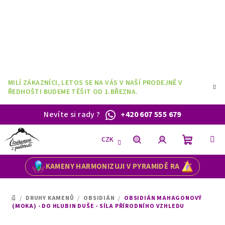
Přejít
na
obsah
MILÍ ZÁKAZNÍCI, LETOS SE NA VÁS V NAŠÍ PRODEJNĚ V
ŘEDHOŠTI BUDEME TĚŠIT OD 1.BŘEZNA.
Nevíte si rady
?
+420 607 555 679
CZK
Nákupní
Hledat
Přihlášení
KAMENY HARMONIZUJI V PYRAMIDĚ RA
košík
/
DRUHY KAMENŮ
/
OBSIDIÁN
/
OBSIDIÁN MAHAGONOVÝ
DOMŮ
(MOKA) - DO HLUBIN DUŠE - SÍLA PŘÍRODNÍHO VZHLEDU