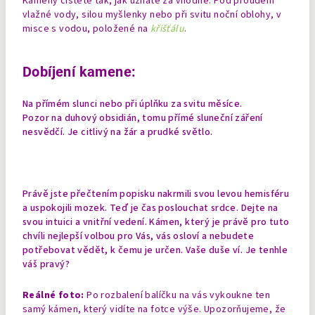
Kameny čistěte tak, jak uznáte za vhodné. Pod proudem
vlažné vody, silou myšlenky nebo při svitu noční oblohy, v
misce s vodou, položené na
křišťálu
.
Dobíjení kamene:
Na přímém slunci nebo při úplňku za svitu měsíce.
Pozor na duhový obsidián, tomu přímé sluneční záření
nesvědčí. Je citlivý na žár a prudké světlo.
Právě jste přečtením popisku nakrmili svou levou hemisféru
a uspokojili mozek. Teď je čas poslouchat srdce. Dejte na
svou intuici a vnitřní vedení. Kámen, který je právě pro tuto
chvíli nejlepší volbou pro Vás, vás osloví a nebudete
potřebovat vědět, k čemu je určen. Vaše duše ví. Je tenhle
váš pravý?
Reálné foto:
Po rozbalení balíčku na vás vykoukne ten
samý kámen, který vidíte na fotce výše. Upozorňujeme, že