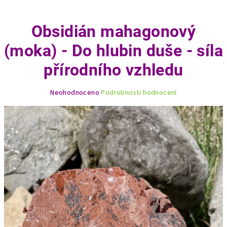
Obsidián mahagonový
(moka) - Do hlubin duše - síla
přírodního vzhledu
Průměrné
Neohodnoceno
Podrobnosti hodnocení
hodnocení
produktu
je
0,0
z
5
hvězdiček.