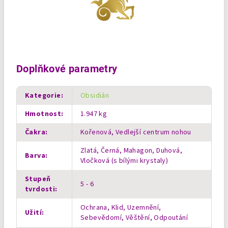
Doplňkové parametry
Kategorie
:
Obsidián
Hmotnost
:
1.947 kg
Čakra
:
Kořenová, Vedlejší centrum nohou
Zlatá, Černá, Mahagon, Duhová,
Barva
:
Vločková (s bílými krystaly)
Stupeň
5 - 6
tvrdosti
:
Ochrana, Klid, Uzemnění,
Užití
:
Sebevědomí, Věštění, Odpoutání