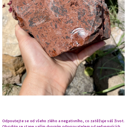
Odpoutejte se od všeho zlého a negativního, co zatěžuje váš život.
Obsidián se stane vaším dvorním odpojovatelem od nefungujících