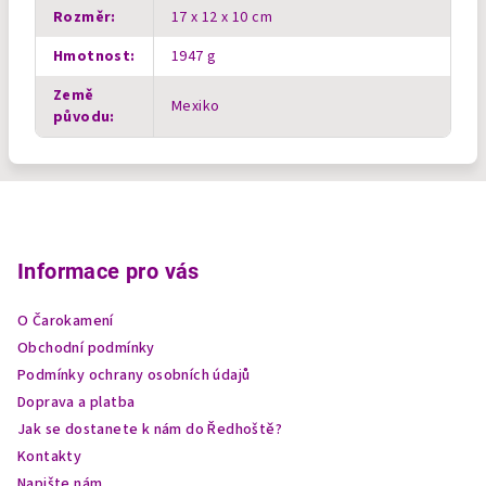
Rozměr
:
17 x 12 x 10 cm
Hmotnost
:
1947 g
Země
Mexiko
původu
:
Z
á
p
Informace pro vás
a
O Čarokamení
t
Obchodní podmínky
í
Podmínky ochrany osobních údajů
Doprava a platba
Jak se dostanete k nám do Ředhoště?
Kontakty
Napište nám