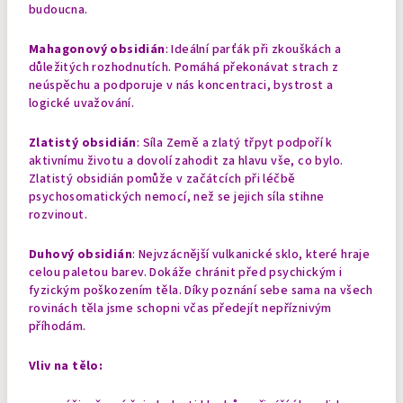
budoucna.
Mahagonový obsidián
: Ideální parťák při zkouškách a
důležitých rozhodnutích. Pomáhá překonávat strach z
neúspěchu a podporuje v nás koncentraci, bystrost a
logické uvažování.
Zlatistý obsidián
: Síla Země a zlatý třpyt podpoří k
aktivnímu životu a dovolí zahodit za hlavu vše, co bylo.
Zlatistý obsidián pomůže v začátcích při léčbě
psychosomatických nemocí, než se jejich síla stihne
rozvinout.
Duhový obsidián
: Nejvzácnější vulkanické sklo, které hraje
celou paletou barev. Dokáže chránit před psychickým i
fyzickým poškozením těla. Díky poznání sebe sama na všech
rovinách těla jsme schopni včas předejít nepříznivým
příhodám.
Vliv na tělo: