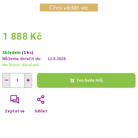
1 888 Kč
Měrná
Skladem
(1 ks)
cena:
Můžeme doručit do:
12.8.2026
Možnosti doručení
−
+
Ten bude můj
Zeptat se
Sdílet