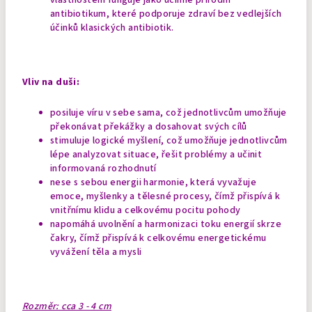
antibiotikum, které podporuje zdraví bez vedlejších
účinků klasických antibiotik.
Vliv na duši:
posiluje víru v sebe sama, což jednotlivcům umožňuje
překonávat překážky a dosahovat svých cílů
stimuluje logické myšlení, což umožňuje jednotlivcům
lépe analyzovat situace, řešit problémy a učinit
informovaná rozhodnutí
nese s sebou energii harmonie, která vyvažuje
emoce, myšlenky a tělesné procesy, čímž přispívá k
vnitřnímu klidu a celkovému pocitu pohody
napomáhá uvolnění a harmonizaci toku energií skrze
čakry, čímž přispívá k celkovému energetickému
vyvážení těla a mysli
Rozměr: cca 3 - 4 cm