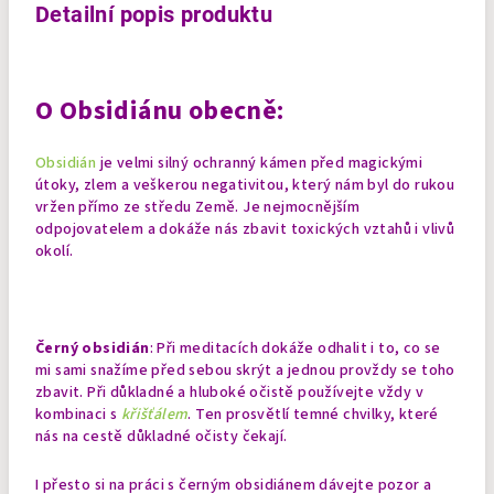
Detailní popis produktu
O Obsidiánu obecně:
Obsidián
je velmi silný ochranný kámen před magickými
útoky, zlem a veškerou negativitou, který nám byl do rukou
vržen přímo ze středu Země. Je nejmocnějším
odpojovatelem a dokáže nás zbavit toxických vztahů i vlivů
okolí.
Černý obsidián
: Při meditacích dokáže odhalit i to, co se
mi sami snažíme před sebou skrýt a jednou provždy se toho
zbavit. Při důkladné a hluboké očistě používejte vždy v
kombinaci s
křišťálem
. Ten prosvětlí temné chvilky, které
nás na cestě důkladné očisty čekají.
I přesto si na práci s černým obsidiánem dávejte pozor a