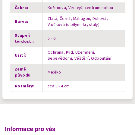
Čakra
:
Kořenová, Vedlejší centrum nohou
Zlatá, Černá, Mahagon, Duhová,
Barva
:
Vločková (s bílými krystaly)
Stupeň
5 - 6
tvrdosti
:
Ochrana, Klid, Uzemnění,
Užití
:
Sebevědomí, Věštění, Odpoutání
Země
Mexiko
původu
:
Rozměry
:
cca 3 - 4 cm
Z
á
p
Informace pro vás