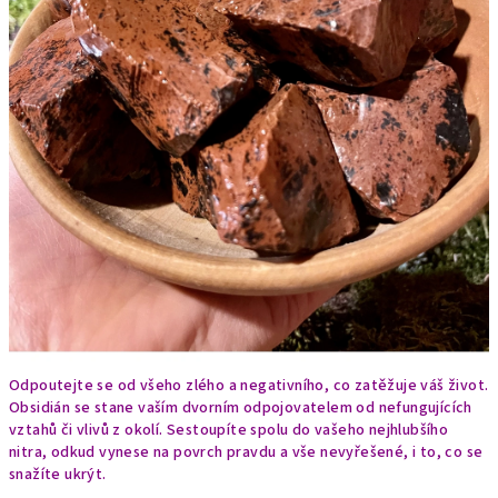
Odpoutejte se od všeho zlého a negativního, co zatěžuje váš život.
Obsidián se stane vaším dvorním odpojovatelem od nefungujících
vztahů či vlivů z okolí. Sestoupíte spolu do vašeho nejhlubšího
nitra, odkud vynese na povrch pravdu a vše nevyřešené, i to, co se
snažíte ukrýt.