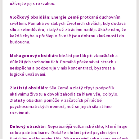
užívejte jej s rozvahou.
Vločkový obsidián
: Energie Země protkaná duchovním
světlem. Pomáhá ve slabých životních chvílích, kdy dodává
sílu a sebedůvěru, i když už ztrácíme naději. Ukáže nám, že
každá chyba a přešlap v životě jsou dobrou zkušeností do
budoucna.
Mahagonový obsidián
: Ideální parťák při zkouškách a
důležitých rozhodnutích. Pomáhá překonávat strach z
neúspěchu a podporuje v nás koncentraci, bystrost a
logické uvažování.
Zlatistý obsidián
: Síla Země a zlatý třpyt podpoří k
aktivnímu životu a dovolí zahodit za hlavu vše, co bylo.
Zlatistý obsidián pomůže v začátcích při léčbě
psychosomatických nemocí, než se jejich síla stihne
rozvinout.
Duhový obsidián
: Nejvzácnější vulkanické sklo, které hraje
celou paletou barev. Dokáže chránit před psychickým i
fyzickým poškozením těla. Díky poznání sebe sama na všech