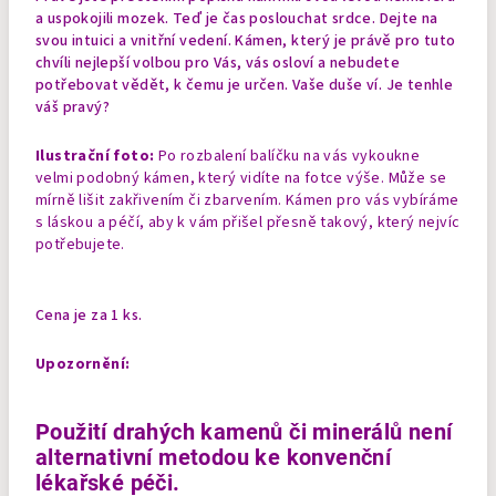
a uspokojili mozek. Teď je čas poslouchat srdce. Dejte na
svou intuici a vnitřní vedení. Kámen, který je právě pro tuto
chvíli nejlepší volbou pro Vás, vás osloví a nebudete
potřebovat vědět, k čemu je určen. Vaše duše ví. Je tenhle
váš pravý?
Ilustrační foto:
Po rozbalení balíčku na vás vykoukne
velmi podobný kámen, který vidíte na fotce výše. Může se
mírně lišit zakřivením či zbarvením. Kámen pro vás vybíráme
s láskou a péčí, aby k vám přišel přesně takový, který nejvíc
potřebujete.
Cena je za 1 ks.
Upozornění:
Použití drahých kamenů či minerálů není
alternativní metodou ke konvenční
lékařské péči.