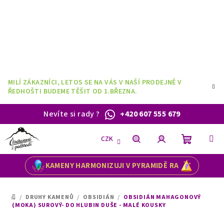
Přejít
na
obsah
MILÍ ZÁKAZNÍCI, LETOS SE NA VÁS V NAŠÍ PRODEJNĚ V
ŘEDHOŠTI BUDEME TĚŠIT OD 1.BŘEZNA.
Nevíte si rady
?
+420 607 555 679
CZK
Nákupní
Hledat
Přihlášení
KAMENY HARMONIZUJI V PYRAMIDĚ RA
košík
/
DRUHY KAMENŮ
/
OBSIDIÁN
/
OBSIDIÁN MAHAGONOVÝ
DOMŮ
(MOKA) SUROVÝ- DO HLUBIN DUŠE - MALÉ KOUSKY