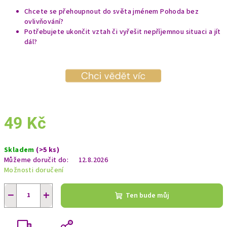
Chcete se přehoupnout do světa jménem Pohoda bez
ovlivňování?
Potřebujete ukončit vztah či vyřešit nepříjemnou situaci a jít
dál?
49 Kč
Měrná
Skladem
(>5 ks)
cena:
Můžeme doručit do:
12.8.2026
Možnosti doručení
−
+
Ten bude můj