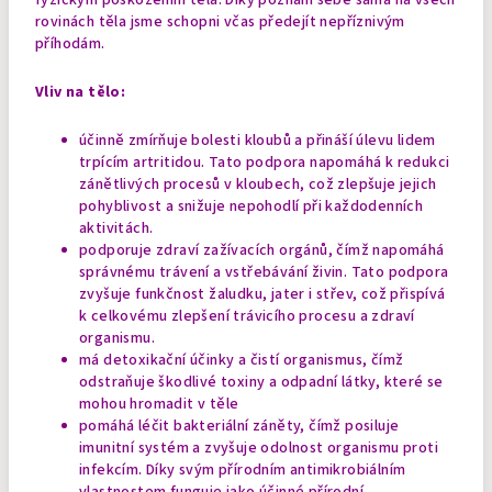
rovinách těla jsme schopni včas předejít nepříznivým
příhodám.
Vliv na tělo:
účinně zmírňuje bolesti kloubů a přináší úlevu lidem
trpícím artritidou. Tato podpora napomáhá k redukci
zánětlivých procesů v kloubech, což zlepšuje jejich
pohyblivost a snižuje nepohodlí při každodenních
aktivitách.
podporuje zdraví zažívacích orgánů, čímž napomáhá
správnému trávení a vstřebávání živin. Tato podpora
zvyšuje funkčnost žaludku, jater i střev, což přispívá
k celkovému zlepšení trávicího procesu a zdraví
organismu.
má detoxikační účinky a čistí organismus, čímž
odstraňuje škodlivé toxiny a odpadní látky, které se
mohou hromadit v těle
pomáhá léčit bakteriální záněty, čímž posiluje
imunitní systém a zvyšuje odolnost organismu proti
infekcím. Díky svým přírodním antimikrobiálním
vlastnostem funguje jako účinné přírodní