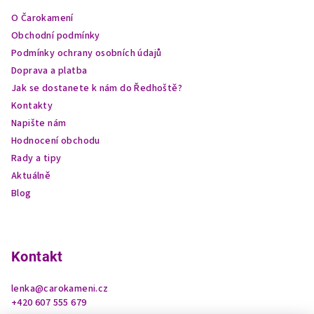
a
O Čarokamení
t
Obchodní podmínky
í
Podmínky ochrany osobních údajů
Doprava a platba
Jak se dostanete k nám do Ředhoště?
Kontakty
Napište nám
Hodnocení obchodu
Rady a tipy
Aktuálně
Blog
Kontakt
lenka
@
carokameni.cz
+420 607 555 679