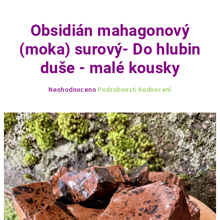
Obsidián mahagonový
(moka) surový- Do hlubin
duše - malé kousky
Průměrné
Neohodnoceno
Podrobnosti hodnocení
hodnocení
produktu
je
0,0
z
5
hvězdiček.