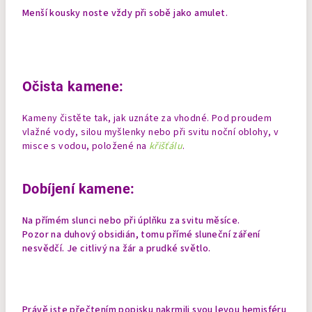
Menší kousky noste vždy při sobě jako amulet.
Očista kamene:
Kameny čistěte tak, jak uznáte za vhodné. Pod proudem
vlažné vody, silou myšlenky nebo při svitu noční oblohy, v
misce s vodou, položené na
křišťálu
.
Dobíjení kamene:
Na přímém slunci nebo při úplňku za svitu měsíce.
Pozor na duhový obsidián, tomu přímé sluneční záření
nesvědčí. Je citlivý na žár a prudké světlo.
Právě jste přečtením popisku nakrmili svou levou hemisféru