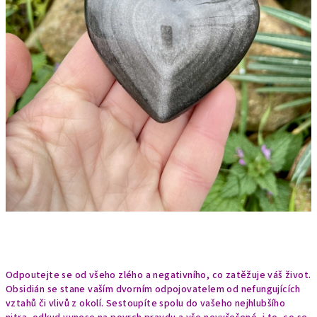
Odpoutejte se od všeho zlého a negativního, co zatěžuje váš život.
Obsidián se stane vaším dvorním odpojovatelem od nefungujících
vztahů či vlivů z okolí. Sestoupíte spolu do vašeho nejhlubšího