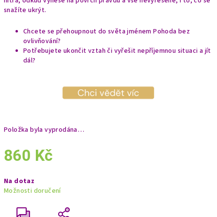
nitra, odkud vynese na povrch pravdu a vše nevyřešené, i to, co se
snažíte ukrýt.
Chcete se přehoupnout do světa jménem Pohoda bez
ovlivňování?
Potřebujete ukončit vztah či vyřešit nepříjemnou situaci a jít
dál?
Položka byla vyprodána…
860 Kč
Měrná
Na dotaz
cena:
Možnosti doručení