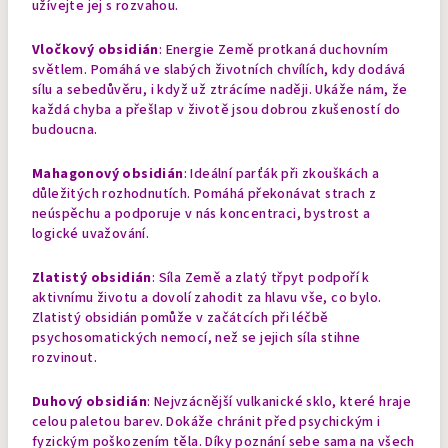
užívejte jej s rozvahou.
Vločkový obsidián
: Energie Země protkaná duchovním
světlem. Pomáhá ve slabých životních chvílích, kdy dodává
sílu a sebedůvěru, i když už ztrácíme naději. Ukáže nám, že
každá chyba a přešlap v životě jsou dobrou zkušeností do
budoucna.
Mahagonový obsidián
: Ideální parťák při zkouškách a
důležitých rozhodnutích. Pomáhá překonávat strach z
neúspěchu a podporuje v nás koncentraci, bystrost a
logické uvažování.
Zlatistý obsidián
: Síla Země a zlatý třpyt podpoří k
aktivnímu životu a dovolí zahodit za hlavu vše, co bylo.
Zlatistý obsidián pomůže v začátcích při léčbě
psychosomatických nemocí, než se jejich síla stihne
rozvinout.
Duhový obsidián
: Nejvzácnější vulkanické sklo, které hraje
celou paletou barev. Dokáže chránit před psychickým i
fyzickým poškozením těla. Díky poznání sebe sama na všech