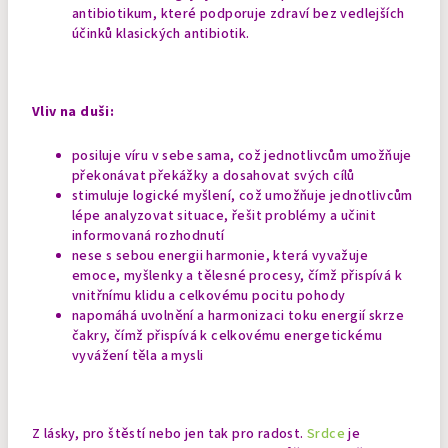
antibiotikum, které podporuje zdraví bez vedlejších
účinků klasických antibiotik.
Vliv na duši:
posiluje víru v sebe sama, což jednotlivcům umožňuje
překonávat překážky a dosahovat svých cílů
stimuluje logické myšlení, což umožňuje jednotlivcům
lépe analyzovat situace, řešit problémy a učinit
informovaná rozhodnutí
nese s sebou energii harmonie, která vyvažuje
emoce, myšlenky a tělesné procesy, čímž přispívá k
vnitřnímu klidu a celkovému pocitu pohody
napomáhá uvolnění a harmonizaci toku energií skrze
čakry, čímž přispívá k celkovému energetickému
vyvážení těla a mysli
Z lásky, pro štěstí nebo jen tak pro radost.
Srdce
je