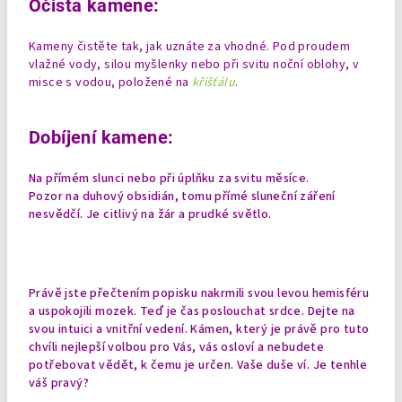
Očista kamene:
Kameny čistěte tak, jak uznáte za vhodné. Pod proudem
vlažné vody, silou myšlenky nebo při svitu noční oblohy, v
misce s vodou, položené na
křišťálu
.
Dobíjení kamene:
Na přímém slunci nebo při úplňku za svitu měsíce.
Pozor na duhový obsidián, tomu přímé sluneční záření
nesvědčí. Je citlivý na žár a prudké světlo.
Právě jste přečtením popisku nakrmili svou levou hemisféru
a uspokojili mozek. Teď je čas poslouchat srdce. Dejte na
svou intuici a vnitřní vedení. Kámen, který je právě pro tuto
chvíli nejlepší volbou pro Vás, vás osloví a nebudete
potřebovat vědět, k čemu je určen. Vaše duše ví. Je tenhle
váš pravý?