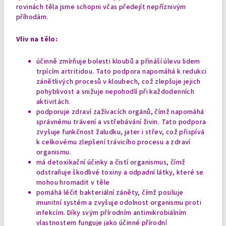
rovinách těla jsme schopni včas předejít nepříznivým
příhodám.
Vliv na tělo:
účinně zmírňuje bolesti kloubů a přináší úlevu lidem
trpícím artritidou. Tato podpora napomáhá k redukci
zánětlivých procesů v kloubech, což zlepšuje jejich
pohyblivost a snižuje nepohodlí při každodenních
aktivitách.
podporuje zdraví zažívacích orgánů, čímž napomáhá
správnému trávení a vstřebávání živin. Tato podpora
zvyšuje funkčnost žaludku, jater i střev, což přispívá
k celkovému zlepšení trávicího procesu a zdraví
organismu.
má detoxikační účinky a čistí organismus, čímž
odstraňuje škodlivé toxiny a odpadní látky, které se
mohou hromadit v těle
pomáhá léčit bakteriální záněty, čímž posiluje
imunitní systém a zvyšuje odolnost organismu proti
infekcím. Díky svým přírodním antimikrobiálním
vlastnostem funguje jako účinné přírodní