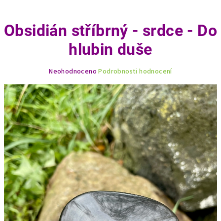
Obsidián stříbrný - srdce - Do
hlubin duše
Průměrné
Neohodnoceno
Podrobnosti hodnocení
hodnocení
produktu
je
0,0
z
5
hvězdiček.