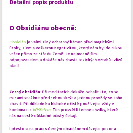
Detailní popis produktu
O Obsidiánu obecně:
Obsidián
je velmi silný ochranný kámen před magickými
útoky, zlem a veškerou negativitou, který nám byl do rukou
vržen přímo ze středu Země. Je nejmocnějším
odpojovatelem a dokáže nás zbavit toxických vztahů i vlivů
okolí.
Černý obsidián
: Při meditacích dokáže odhalit i to, co se
mi sami snažíme před sebou skrýt a jednou provždy se toho
zbavit. Při důkladné a hluboké očistě používejte vždy v
kombinaci s
křišťálem
. Ten prosvětlí temné chvilky, které
nás na cestě důkladné očisty čekají.
I přesto si na práci s černým obsidiánem dávejte pozor a