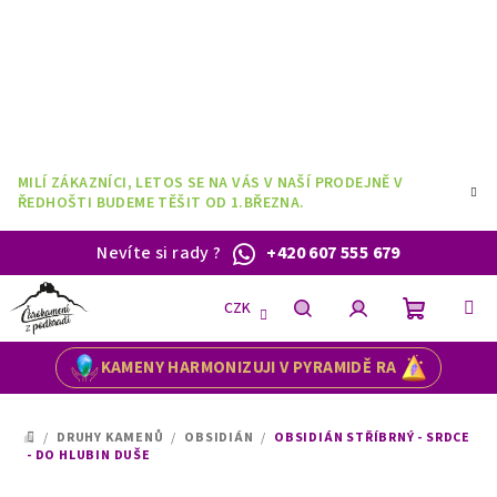
Přejít
na
obsah
MILÍ ZÁKAZNÍCI, LETOS SE NA VÁS V NAŠÍ PRODEJNĚ V
ŘEDHOŠTI BUDEME TĚŠIT OD 1.BŘEZNA.
Nevíte si rady
?
+420 607 555 679
CZK
Nákupní
Hledat
Přihlášení
KAMENY HARMONIZUJI V PYRAMIDĚ RA
košík
/
DRUHY KAMENŮ
/
OBSIDIÁN
/
OBSIDIÁN STŘÍBRNÝ - SRDCE
DOMŮ
- DO HLUBIN DUŠE