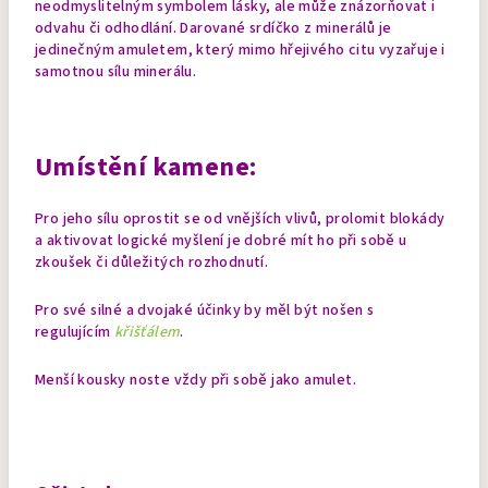
neodmyslitelným symbolem lásky, ale může znázorňovat i
odvahu či odhodlání. Darované srdíčko z minerálů je
jedinečným amuletem, který mimo hřejivého citu vyzařuje i
samotnou sílu minerálu.
Umístění kamene:
Pro jeho sílu oprostit se od vnějších vlivů, prolomit blokády
a aktivovat logické myšlení je dobré mít ho při sobě u
zkoušek či důležitých rozhodnutí.
Pro své silné a dvojaké účinky by měl být nošen s
regulujícím
křišťálem
.
Menší kousky noste vždy při sobě jako amulet.