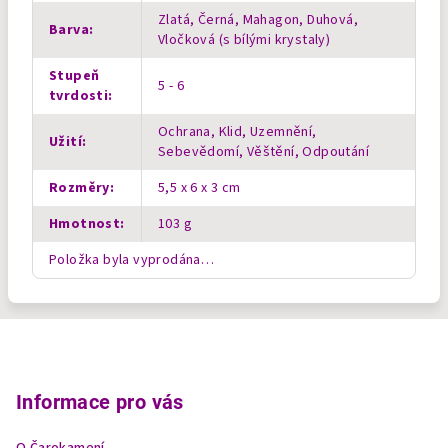
Zlatá, Černá, Mahagon, Duhová,
Barva
:
Vločková (s bílými krystaly)
Stupeň
5 - 6
tvrdosti
:
Ochrana, Klid, Uzemnění,
Užití
:
Sebevědomí, Věštění, Odpoutání
Rozměry
:
5,5 x 6 x 3 cm
Hmotnost
:
103 g
Položka byla vyprodána…
Z
á
p
Informace pro vás
a
O Čarokamení