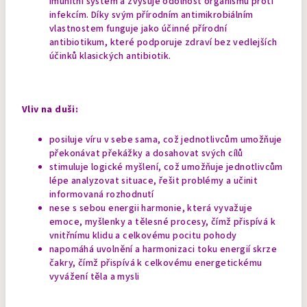
imunitní systém a zvyšuje odolnost organismu proti
infekcím. Díky svým přírodním antimikrobiálním
vlastnostem funguje jako účinné přírodní
antibiotikum, které podporuje zdraví bez vedlejších
účinků klasických antibiotik.
Vliv na duši:
posiluje víru v sebe sama, což jednotlivcům umožňuje
překonávat překážky a dosahovat svých cílů
stimuluje logické myšlení, což umožňuje jednotlivcům
lépe analyzovat situace, řešit problémy a učinit
informovaná rozhodnutí
nese s sebou energii harmonie, která vyvažuje
emoce, myšlenky a tělesné procesy, čímž přispívá k
vnitřnímu klidu a celkovému pocitu pohody
napomáhá uvolnění a harmonizaci toku energií skrze
čakry, čímž přispívá k celkovému energetickému
vyvážení těla a mysli