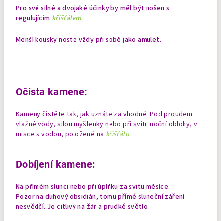
Pro své silné a dvojaké účinky by měl být nošen s
regulujícím
křišťálem
.
Menší kousky noste vždy při sobě jako amulet.
Očista kamene:
Kameny čistěte tak, jak uznáte za vhodné. Pod proudem
vlažné vody, silou myšlenky nebo při svitu noční oblohy, v
misce s vodou, položené na
křišťálu
.
Dobíjení kamene:
Na přímém slunci nebo při úplňku za svitu měsíce.
Pozor na duhový obsidián, tomu přímé sluneční záření
nesvědčí. Je citlivý na žár a prudké světlo.