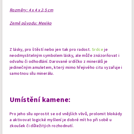
Rozměry: 4 x 4 x 2,5 cm
Země původu: Mexiko
Z lásky, pro štěstí nebo jen tak pro radost.
Srdce
je
neodmyslitelným symbolem lásky, ale může znázorňovat i
odvahu či odhodlání. Darované srdíčko z minerálů je
jedinečným amuletem, který mimo hřejivého citu vyzařuje i
samotnou sílu minerálu.
Umístění kamene:
Pro jeho sílu oprostit se od vnějších vlivů, prolomit blokády
a aktivovat logické myšlení je dobré mít ho při sobě u
zkoušek či důležitých rozhodnutí.