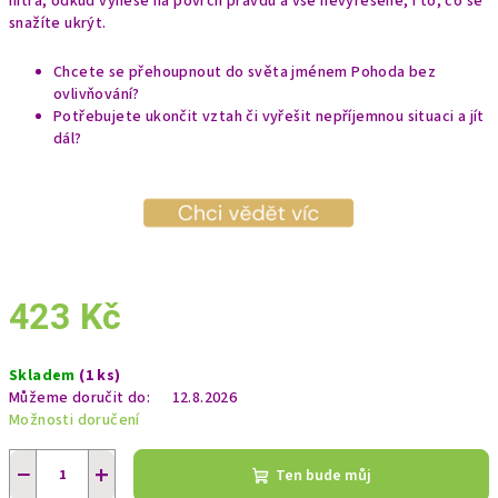
nitra, odkud vynese na povrch pravdu a vše nevyřešené, i to, co se
snažíte ukrýt.
Chcete se přehoupnout do světa jménem Pohoda bez
ovlivňování?
Potřebujete ukončit vztah či vyřešit nepříjemnou situaci a jít
dál?
423 Kč
Měrná
Skladem
(1 ks)
cena:
Můžeme doručit do:
12.8.2026
Možnosti doručení
−
+
Ten bude můj