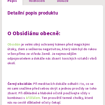
Popis
Hodnocení
Diskuze
Detailní popis produktu
O Obsidiánu obecně:
Obsidián
je velmi silný ochranný kámen před magickými
útoky, zlem a veškerou negativitou, který nám byl do rukou
vržen přímo ze středu Země. Je nejmocnějším
odpojovatelem a dokáže nás zbavit toxických vztahů i vlivů
okolí.
Černý obsidián
: Při meditacích dokáže odhalit i to, co se
mi sami snažíme před sebou skrýt a jednou provždy se toho
zbavit. Při důkladné a hluboké očistě používejte vždy v
kombinaci s
křišťálem
. Ten prosvětlí temné chvilky, které
nás na cestě důkladné očisty čekají.