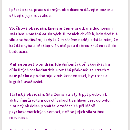
I přesto si na práci s černým obsidiánem dávejte pozor a
užívejte jej s rozvahou.
Vločkový obsidián
: Energie Země protkaná duchovním
světlem. Pomáhá ve slabých životních chvílích, kdy dodává
sílu a sebedůvěru, i když už ztrácíme naději. Ukáže nám, že
každá chyba a přešlap v životě jsou dobrou zkušeností do
budoucna.
Mahagonový obsidián
: Ideální parťák při zkouškách a
důležitých rozhodnutích. Pomáhá překonávat strach z
neúspěchu a podporuje v nás koncentraci, bystrost a
logické uvažování.
Zlatistý obsidián
: Síla Země a zlatý třpyt podpoří k
aktivnímu životu a dovolí zahodit za hlavu vše, co bylo.
Zlatistý obsidián pomůže v začátcích při léčbě
psychosomatických nemocí, než se jejich síla stihne
rozvinout.