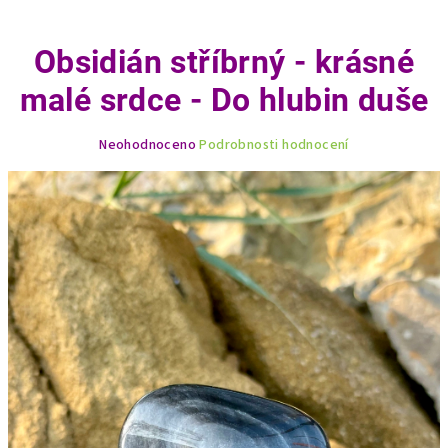
Obsidián stříbrný - krásné
malé srdce - Do hlubin duše
Průměrné
Neohodnoceno
Podrobnosti hodnocení
hodnocení
produktu
je
0,0
z
5
hvězdiček.