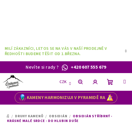
Přejít
na
obsah
MILÍ ZÁKAZNÍCI, LETOS SE NA VÁS V NAŠÍ PRODEJNĚ V
ŘEDHOŠTI BUDEME TĚŠIT OD 1.BŘEZNA.
Nevíte si rady
?
+420 607 555 679
CZK
Nákupní
Hledat
Přihlášení
KAMENY HARMONIZUJI V PYRAMIDĚ RA
košík
/
DRUHY KAMENŮ
/
OBSIDIÁN
/
OBSIDIÁN STŘÍBRNÝ -
DOMŮ
KRÁSNÉ MALÉ SRDCE - DO HLUBIN DUŠE