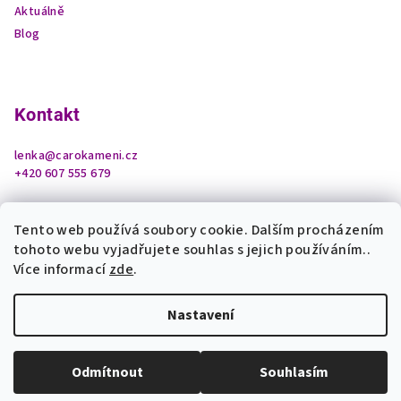
Aktuálně
Blog
Kontakt
lenka
@
carokameni.cz
+420 607 555 679
Tento web používá soubory cookie. Dalším procházením
tohoto webu vyjadřujete souhlas s jejich používáním..
Více informací
zde
.
Nastavení
Copyright 2026
Čarokamení z podhradí
. Všechna práva
vyhrazena.
Upravit nastavení cookies
Odmítnout
Souhlasím
Vytvořil Shoptet
Odemknout tajemství krystalů a bonus pro Vás