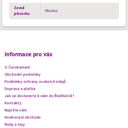
Země
Mexiko
původu
:
Z
á
p
Informace pro vás
a
O Čarokamení
t
Obchodní podmínky
í
Podmínky ochrany osobních údajů
Doprava a platba
Jak se dostanete k nám do Ředhoště?
Kontakty
Napište nám
Hodnocení obchodu
Rady a tipy