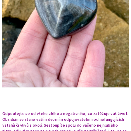
Odpoutejte se od všeho zlého a negativního, co zatěžuje váš život.
Obsidián se stane vaším dvorním odpojovatelem od nefungujících
vztahů či vlivů z okolí. Sestoupíte spolu do vašeho nejhlubšího