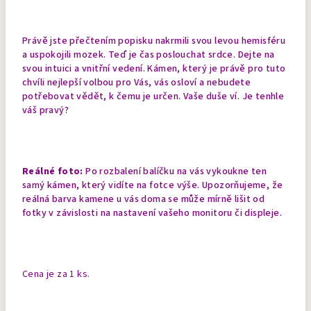
Právě jste přečtením popisku nakrmili svou levou hemisféru
a uspokojili mozek. Teď je čas poslouchat srdce. Dejte na
svou intuici a vnitřní vedení. Kámen, který je právě pro tuto
chvíli nejlepší volbou pro Vás, vás osloví a nebudete
potřebovat vědět, k čemu je určen. Vaše duše ví. Je tenhle
váš pravý?
Reálné foto:
Po rozbalení balíčku na vás vykoukne ten
samý kámen, který vidíte na fotce výše. Upozorňujeme, že
reálná barva kamene u vás doma se může mírně lišit od
fotky v závislosti na nastavení vašeho monitoru či displeje.
Cena je za 1 ks.