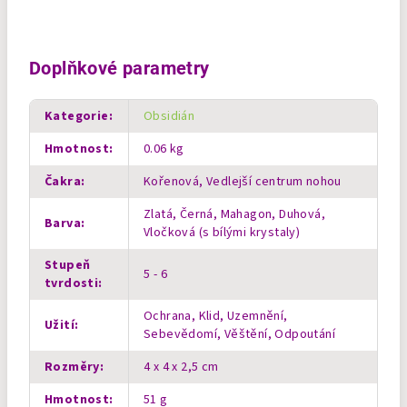
Doplňkové parametry
Kategorie
:
Obsidián
Hmotnost
:
0.06 kg
Čakra
:
Kořenová, Vedlejší centrum nohou
Zlatá, Černá, Mahagon, Duhová,
Barva
:
Vločková (s bílými krystaly)
Stupeň
5 - 6
tvrdosti
:
Ochrana, Klid, Uzemnění,
Užití
:
Sebevědomí, Věštění, Odpoutání
Rozměry
:
4 x 4 x 2,5 cm
Hmotnost
:
51 g