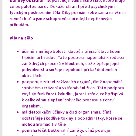
Duhový obsidián
: Nejvzácnější vulkanické sklo, které hraje
celou paletou barev. Dokáže chránit před psychickým i
fyzickým poškozením těla. Díky poznání sebe sama na všech
rovinách těla jsme schopni včas předejít nepříznivým
příhodám.
Vliv na tělo:
účinně zmírňuje bolesti kloubů a přináší úlevu lidem
trpícím artritidou. Tato podpora napomáhá k redukci
zánětlivých procesů v kloubech, což zlepšuje jejich
pohyblivost a snižuje nepohodlí při každodenních
aktivitách.
podporuje zdraví zažívacích orgánů, čímž napomáhá
správnému trávení a vstřebávání živin. Tato podpora
zvyšuje funkčnost žaludku, jater i střev, což přispívá
k celkovému zlepšení trávicího procesu a zdraví
organismu.
má detoxikační účinky a čistí organismus, čímž
odstraňuje škodlivé toxiny a odpadní látky, které se
mohou hromadit v těle
pomáhá léčit bakteriální záněty, čímž posiluje