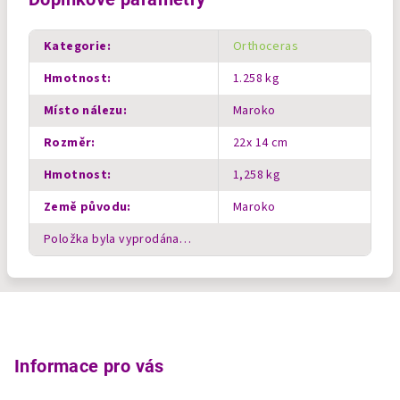
Kategorie
:
Orthoceras
Hmotnost
:
1.258 kg
Místo nálezu
:
Maroko
Rozměr
:
22x 14 cm
Hmotnost
:
1,258 kg
Země původu
:
Maroko
Položka byla vyprodána…
Z
á
p
Informace pro vás
a