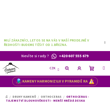
Přejít
na
obsah
MILÍ ZÁKAZNÍCI, LETOS SE NA VÁS V NAŠÍ PRODEJNĚ V
ŘEDHOŠTI BUDEME TĚŠIT OD 1.BŘEZNA.
Nevíte si rady
?
+420 607 555 679
CZK
Nákupní
Hledat
Přihlášení
KAMENY HARMONIZUJI V PYRAMIDĚ RA
košík
/
DRUHY KAMENŮ
/
ORTHOCERAS
/
ORTHOCERAS -
DOMŮ
TAJEMSTVÍ DLOUHOVĚKOSTI - MENŠÍ HNĚDÁ DESKA