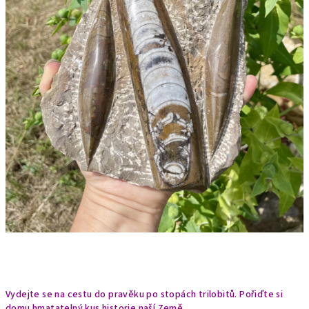
Vydejte se na cestu do pravěku po stopách trilobitů. Pořiďte si
domu hmatatelný kus historie naší Země.