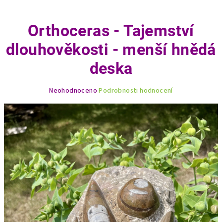
Orthoceras - Tajemství
dlouhověkosti - menší hnědá
deska
Průměrné
Neohodnoceno
Podrobnosti hodnocení
hodnocení
produktu
je
0,0
z
5
hvězdiček.