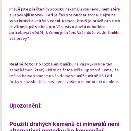
Právě jste přečtením popisku nakrmili svou levou hemisféru
a uspokojili mozek. Teď je čas poslouchat srdce. Dejte na
svou intuici a vnitřní vedení. Kámen, který je právě pro tuto
chvíli nejlepší volbou pro Vás, vás osloví a nebudete
potřebovat vědět, k čemu je určen. Vaše duše ví. Je tenhle
váš pravý?
Reálné foto:
Po rozbalení balíčku na vás vykoukne ten
samý kámen, který vidíte na fotce výše. Upozorňujeme, že
reálná barva kamene u vás doma se může mírně lišit od
fotky v závislosti na nastavení vašeho monitoru či displeje.
Upozornění:
Použití drahých kamenů či minerálů není
alternativní metodou ke konvenční