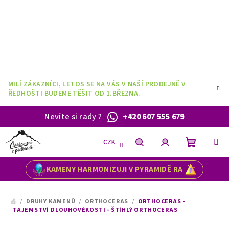
Přejít
na
obsah
MILÍ ZÁKAZNÍCI, LETOS SE NA VÁS V NAŠÍ PRODEJNĚ V
ŘEDHOŠTI BUDEME TĚŠIT OD 1.BŘEZNA.
Nevíte si rady
?
+420 607 555 679
CZK
Nákupní
Hledat
Přihlášení
KAMENY HARMONIZUJI V PYRAMIDĚ RA
košík
/
DRUHY KAMENŮ
/
ORTHOCERAS
/
ORTHOCERAS -
DOMŮ
TAJEMSTVÍ DLOUHOVĚKOSTI - ŠTÍHLÝ ORTHOCERAS