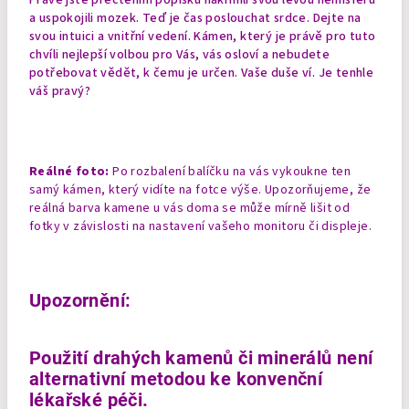
a uspokojili mozek. Teď je čas poslouchat srdce. Dejte na
svou intuici a vnitřní vedení. Kámen, který je právě pro tuto
chvíli nejlepší volbou pro Vás, vás osloví a nebudete
potřebovat vědět, k čemu je určen. Vaše duše ví. Je tenhle
váš pravý?
Reálné foto:
Po rozbalení balíčku na vás vykoukne ten
samý kámen, který vidíte na fotce výše. Upozorňujeme, že
reálná barva kamene u vás doma se může mírně lišit od
fotky v závislosti na nastavení vašeho monitoru či displeje.
Upozornění:
Použití drahých kamenů či minerálů není
alternativní metodou ke konvenční
lékařské péči.