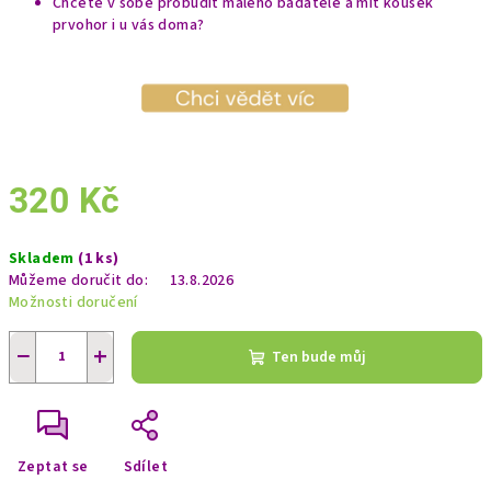
Chcete v sobě probudit malého badatele a mít kousek
prvohor i u vás doma?
320 Kč
Měrná
Skladem
(1 ks)
cena:
Můžeme doručit do:
13.8.2026
Možnosti doručení
−
+
Ten bude můj
Zeptat se
Sdílet