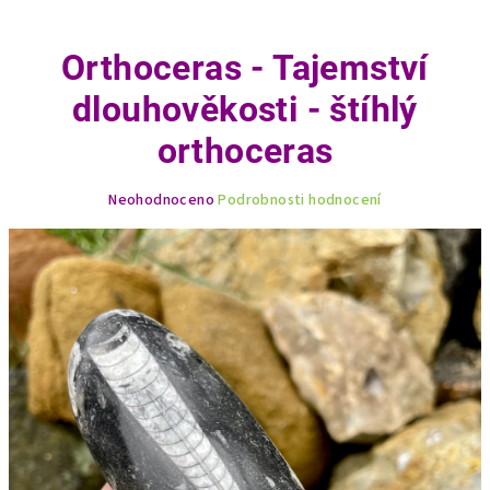
Orthoceras - Tajemství
dlouhověkosti - štíhlý
orthoceras
Průměrné
Neohodnoceno
Podrobnosti hodnocení
hodnocení
produktu
je
0,0
z
5
hvězdiček.