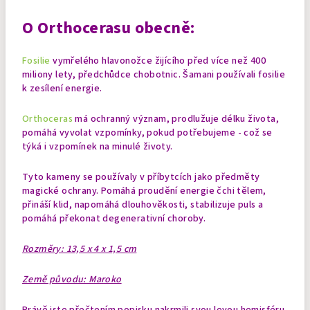
O
Orthocerasu
obecně:
Fosilie
vymřelého hlavonožce žijícího před více než 400
miliony lety, předchůdce chobotnic. Šamani používali fosilie
k zesílení energie.
Orthoceras
má ochranný význam, prodlužuje délku života,
pomáhá vyvolat vzpomínky, pokud potřebujeme - což se
týká i vzpomínek na minulé životy.
Tyto kameny se používaly v příbytcích jako předměty
magické ochrany. Pomáhá proudění energie čchi tělem,
přináší klid, napomáhá dlouhověkosti, stabilizuje puls a
pomáhá překonat degenerativní choroby.
Rozměry: 13,5 x 4 x 1,5 cm
Země původu: Maroko
Právě jste přečtením popisku nakrmili svou levou hemisféru