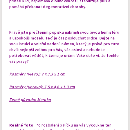
přináší klid, napomáhá dlouhověkosti, stabilizuje puls a
pomáhá překonat degenerativní choroby.
Právě jste přečtením popisku nakrmili svou levou hemisféru
a uspokojili mozek. Teď je čas poslouchat srdce. Dejte na
svou intuici a vnitřní vedení. Kámen, který je právě pro tuto
chvíli nejlepší volbou pro Vás, vás osloví a nebudete
potřebovat vědět, k čemu je určen. Vaše duše ví. Je tenhle
váš pravý?
Rozměry (vlevo): 7 x 3,3 x 1 cm
Rozměry (vpravo): 7,5 x 4,6 x 1,3 cm
Země původu: Maroko
Reálné foto:
Po rozbalení balíčku na vás vykoukne ten