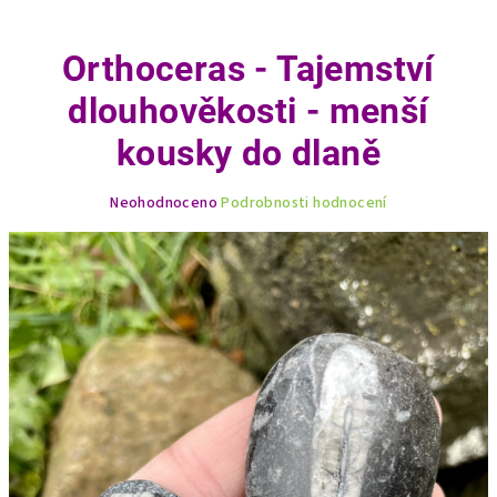
Orthoceras - Tajemství
dlouhověkosti - menší
kousky do dlaně
Průměrné
Neohodnoceno
Podrobnosti hodnocení
hodnocení
produktu
je
0,0
z
5
hvězdiček.