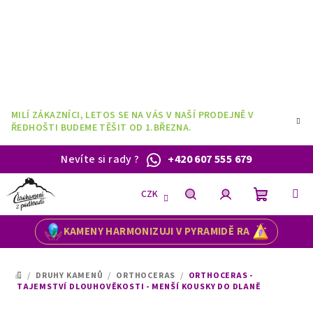
Přejít
na
obsah
MILÍ ZÁKAZNÍCI, LETOS SE NA VÁS V NAŠÍ PRODEJNĚ V
ŘEDHOŠTI BUDEME TĚŠIT OD 1.BŘEZNA.
Nevíte si rady
?
+420 607 555 679
CZK
Nákupní
Hledat
Přihlášení
KAMENY HARMONIZUJI V PYRAMIDĚ RA
košík
/
DRUHY KAMENŮ
/
ORTHOCERAS
/
ORTHOCERAS -
DOMŮ
TAJEMSTVÍ DLOUHOVĚKOSTI - MENŠÍ KOUSKY DO DLANĚ