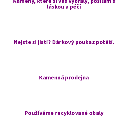
Kameny, které si vás vybraly, posílám s
láskou a péčí
Nejste si jistí? Dárkový poukaz potěší.
Kamenná prodejna
Používáme recyklované obaly