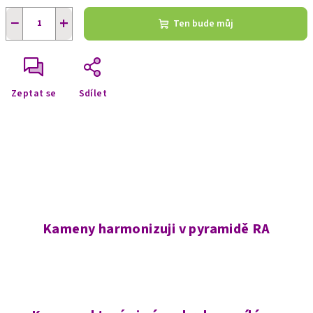
−
+
Ten bude můj
Zeptat se
Sdílet
Kameny harmonizuji v pyramidě RA