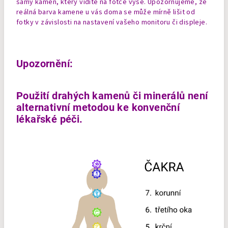
samý kámen, který vidíte na fotce výše. Upozorňujeme, že
reálná barva kamene u vás doma se může mírně lišit od
fotky v závislosti na nastavení vašeho monitoru či displeje.
Upozornění:
Použití drahých kamenů či minerálů není
alternativní metodou ke konvenční
lékařské péči.