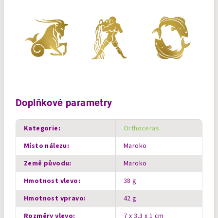
Doplňkové parametry
Kategorie
:
Orthoceras
Místo nálezu
:
Maroko
Země původu
:
Maroko
Hmotnost vlevo
:
38 g
Hmotnost vpravo
:
42 g
Rozměry vlevo
:
7 x 3,3 x 1 cm