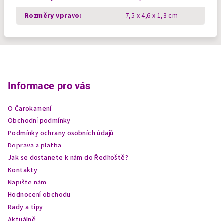
Rozměry vpravo
:
7,5 x 4,6 x 1,3 cm
Z
á
p
Informace pro vás
a
O Čarokamení
t
Obchodní podmínky
í
Podmínky ochrany osobních údajů
Doprava a platba
Jak se dostanete k nám do Ředhoště?
Kontakty
Napište nám
Hodnocení obchodu
Rady a tipy
Aktuálně