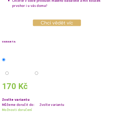
Chcete v sobě probudit malého badatele a mít kousek
prvohor i u vás doma?
VARIANTA:
170 Kč
Měrná
Zvolte variantu
cena:
Můžeme doručit do:
Zvolte variantu
Možnosti doručení