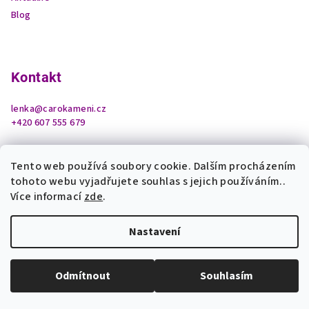
Blog
Kontakt
lenka
@
carokameni.cz
+420 607 555 679
Tento web používá soubory cookie. Dalším procházením
tohoto webu vyjadřujete souhlas s jejich používáním..
Více informací
zde
.
Nastavení
Copyright 2026
Čarokamení z podhradí
. Všechna práva
vyhrazena.
Upravit nastavení cookies
Odmítnout
Souhlasím
Vytvořil Shoptet
Odemknout tajemství krystalů a bonus pro Vás