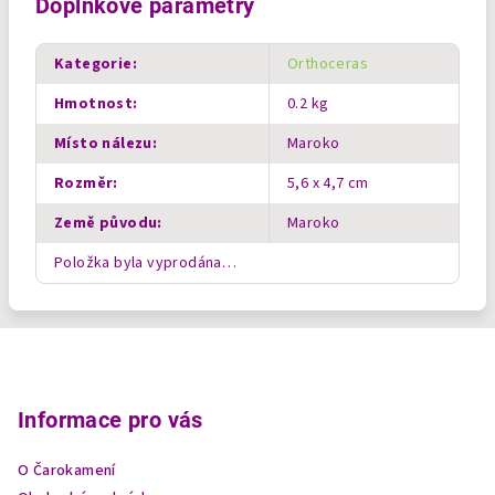
Doplňkové parametry
Kategorie
:
Orthoceras
Hmotnost
:
0.2 kg
Místo nálezu
:
Maroko
Rozměr
:
5,6 x 4,7 cm
Země původu
:
Maroko
Položka byla vyprodána…
Z
á
p
Informace pro vás
a
O Čarokamení
t