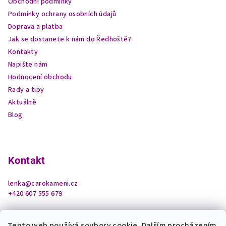
Obchodní podmínky
í
Podmínky ochrany osobních údajů
Doprava a platba
Jak se dostanete k nám do Ředhoště?
Kontakty
Napište nám
Hodnocení obchodu
Rady a tipy
Aktuálně
Blog
Kontakt
lenka
@
carokameni.cz
+420 607 555 679
Tento web používá soubory cookie. Dalším procházením