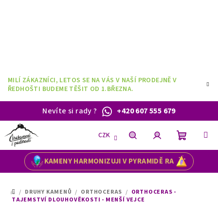
Přejít
na
obsah
MILÍ ZÁKAZNÍCI, LETOS SE NA VÁS V NAŠÍ PRODEJNĚ V
ŘEDHOŠTI BUDEME TĚŠIT OD 1.BŘEZNA.
Nevíte si rady
?
+420 607 555 679
CZK
Nákupní
Hledat
Přihlášení
KAMENY HARMONIZUJI V PYRAMIDĚ RA
košík
/
DRUHY KAMENŮ
/
ORTHOCERAS
/
ORTHOCERAS -
DOMŮ
TAJEMSTVÍ DLOUHOVĚKOSTI - MENŠÍ VEJCE