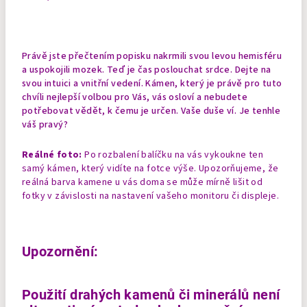
Právě jste přečtením popisku nakrmili svou levou hemisféru
a uspokojili mozek. Teď je čas poslouchat srdce. Dejte na
svou intuici a vnitřní vedení. Kámen, který je právě pro tuto
chvíli nejlepší volbou pro Vás, vás osloví a nebudete
potřebovat vědět, k čemu je určen. Vaše duše ví. Je tenhle
váš pravý?
Reálné foto:
Po rozbalení balíčku na vás vykoukne ten
samý kámen, který vidíte na fotce výše. Upozorňujeme, že
reálná barva kamene u vás doma se může mírně lišit od
fotky v závislosti na nastavení vašeho monitoru či displeje.
Upozornění:
Použití drahých kamenů či minerálů není