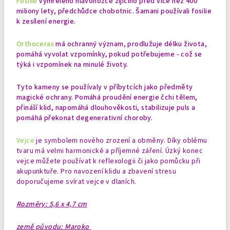
Fosilie
vymřelého hlavonožce žijícího před více než 400
miliony lety, předchůdce chobotnic. Šamani používali fosilie
k zesílení energie.
Orthoceras
má ochranný význam, prodlužuje délku života,
pomáhá vyvolat vzpomínky, pokud potřebujeme - což se
týká i vzpomínek na minulé životy.
Tyto kameny se používaly v příbytcích jako předměty
magické ochrany. Pomáhá proudění energie čchi tělem,
přináší klid, napomáhá dlouhověkosti, stabilizuje puls a
pomáhá překonat degenerativní choroby.
Vejce
je symbolem nového zrození a obměny. Díky oblému
tvaru má velmi harmonické a příjemné záření. Úzký konec
vejce můžete používat k reflexologii či jako pomůcku při
akupunktuře. Pro navození klidu a zbavení stresu
doporučujeme svírat vejce v dlaních.
Rozměry: 5,6 x 4,7 cm
země původu: Maroko