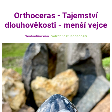
Orthoceras - Tajemství
dlouhověkosti - menší vejce
Průměrné
Neohodnoceno
Podrobnosti hodnocení
hodnocení
produktu
je
0,0
z
5
hvězdiček.