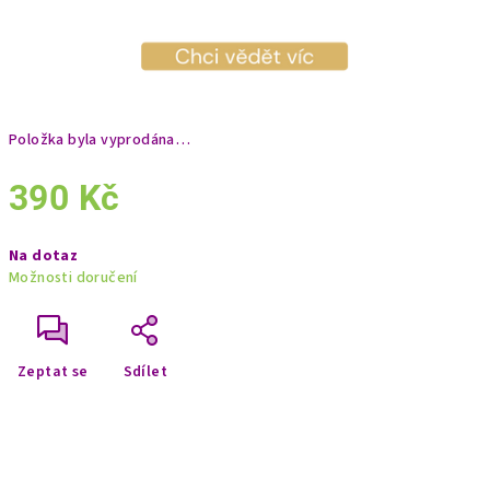
Položka byla vyprodána…
390 Kč
Měrná
Na dotaz
cena:
Možnosti doručení
Zeptat se
Sdílet