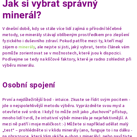
Jak si vybrat správný
minerál?
V dnešní době, kdy se stále více lidí zajímá o přírodní léčebné
metody, se minerály stávají oblíbeným prostředkem pro zlepšení
fyzického i duševního zdraví. Pokud patříte mezi ty, kteří mají
zájem o
minerály
, ale nejste si jisti, jaký vybrat, tento článek vám
pomůže zorientovat se v možnostech, které jsou k dispozici.
Podívejme se tedy na klíčové faktory, které je radno zohlednit při
výběru minerálu.
Osobní spojení
První a nejdůležitější bod - intuice. Zkuste se řídit svým pocitem -
jde o nejspolehlivější metodu výběru. Vyprázdněte svou mysl a
otevřete své srdce. I když to může znít jako „duchovní“ přístup,
mnoho lidí tvrdí, že intuitivní výběr minerálu je nejefektivnější. A
mezi ně patří i moje maličkost :-) Můžete si například udělat malý
„test“ – prohlédněte si v klidu minerály (ano, funguje to i na dálku -
na obrazovce, která Vám ukáže e-shop s minerály), nebo navštivte