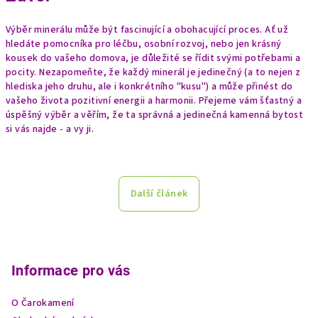
Výběr minerálu může být fascinující a obohacující proces. Ať už
hledáte pomocníka pro léčbu, osobní rozvoj, nebo jen krásný
kousek do vašeho domova, je důležité se řídit svými potřebami a
pocity. Nezapomeňte, že každý minerál je jedinečný (a to nejen z
hlediska jeho druhu, ale i konkrétního "kusu") a může přinést do
vašeho života pozitivní energii a harmonii. Přejeme vám šťastný a
úspěšný výběr a věřím, že ta správná a jedinečná kamenná bytost
si vás najde - a vy ji.
Další článek
Z
á
p
Informace pro vás
a
O Čarokamení
t