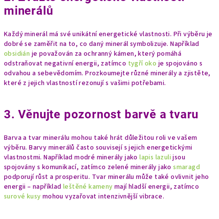
minerálů
Každý minerál má své unikátní energetické vlastnosti. Při výběru je
dobré se zaměřit na to, co daný minerál symbolizuje. Například
obsidián
je považován za ochranný kámen, který pomáhá
odstraňovat negativní energii, zatímco
tygří oko
je spojováno s
odvahou a sebevědomím. Prozkoumejte různé minerály a zjistěte,
které z jejich vlastností rezonují s vašimi potřebami.
3. Věnujte pozornost barvě a tvaru
Barva a tvar minerálu mohou také hrát důležitou roli ve vašem
výběru. Barvy minerálů často souvisejí s jejich energetickými
vlastnostmi. Například modré minerály jako
lapis lazuli
jsou
spojovány s komunikací, zatímco zelené minerály jako
smaragd
podporují růst a prosperitu. Tvar minerálu může také ovlivnit jeho
energii – například
leštěné kameny
mají hladší energii, zatímco
surové kusy
mohou vyzařovat intenzivnější vibrace.