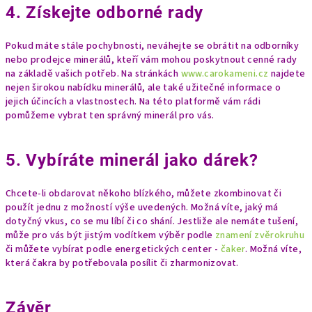
4. Získejte odborné rady
Pokud máte stále pochybnosti, neváhejte se obrátit na odborníky
nebo prodejce minerálů, kteří vám mohou poskytnout cenné rady
na základě vašich potřeb. Na stránkách
www.carokameni.cz
najdete
nejen širokou nabídku minerálů, ale také užitečné informace o
jejich účincích a vlastnostech. Na této platformě vám rádi
pomůžeme vybrat ten správný minerál pro vás.
5. Vybíráte minerál jako dárek?
Chcete-li obdarovat někoho blízkého, můžete zkombinovat či
použít jednu z možností výše uvedených. Možná víte, jaký má
dotyčný vkus, co se mu líbí či co shání. Jestliže ale nemáte tušení,
může pro vás být jistým vodítkem výběr podle
znamení zvěrokruhu
či můžete vybírat podle energetických center -
čaker
. Možná víte,
která čakra by potřebovala posílit či zharmonizovat.
Závěr