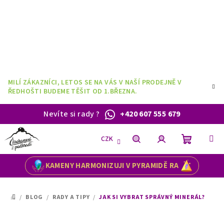
Přejít
na
obsah
MILÍ ZÁKAZNÍCI, LETOS SE NA VÁS V NAŠÍ PRODEJNĚ V
ŘEDHOŠTI BUDEME TĚŠIT OD 1.BŘEZNA.
Nevíte si rady
?
+420 607 555 679
CZK
Nákupní
Hledat
Přihlášení
KAMENY HARMONIZUJI V PYRAMIDĚ RA
košík
/
BLOG
/
RADY A TIPY
/
JAK SI VYBRAT SPRÁVNÝ MINERÁL?
DOMŮ