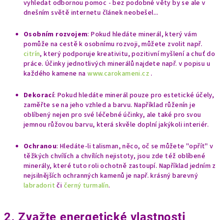
vyhledat odbornou pomoc - bez podobné věty by se ale v
dnešním světě internetu článek neobešel...
Osobním rozvojem
: Pokud hledáte minerál, který vám
pomůže na cestě k osobnímu rozvoji, můžete zvolit např.
citrín
, který podporuje kreativitu, pozitivní myšlení a chuť do
práce. Účinky jednotlivých minerálů najdete např. v popisu u
každého kamene na
www.carokameni.cz
.
Dekorací
: Pokud hledáte minerál pouze pro estetické účely,
zaměřte se na jeho vzhled a barvu. Například růženín je
oblíbený nejen pro své léčebné účinky, ale také pro svou
jemnou růžovou barvu, která skvěle doplní jakýkoli interiér.
Ochranou
: Hledáte-li talisman, něco, oč se můžete "opřít" v
těžkých chvílích a chvílích nejistoty, jsou zde též oblíbené
minerály, které tuto roli ochotně zastoupí. Například jedním z
nejsilnějších ochranných kamenů je např. krásný barevný
labradorit
či
černý
turmalín
.
2. Zvažte energetické vlastnosti