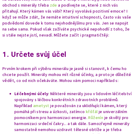
obchod s minerály třeba
zde
a podívejte se, které z nich vás
přitahují. Který kámen vás vábí? Který vyvolává pozitivní emoce? I
když se může zdát, že nemáte intuitivní schopnosti, často vás vaše
podvědomí dovede k tomu nejvhodnějšímu pro vás. Jen se napojit
na sebe sama. Pokud však zažíváte psychické nepohodlí z toho, že
si stále nejste jistí, nevadí. Můžete začít i pragmatičtěji:
1. Určete svůj účel
Prvním krokem při výběru minerálu je jasně si stanovit, k čemu ho
chcete použít. Minerály mohou mít různé účinky, a proto je důležité
vědět, co od nich očekáváte. Mohou vám pomoci například s:
Léčebnými účely
: Některé minerály jsou v lidovém léčitelství
spojovány s léčbou konkrétních zdravotních problémů.
Například
ametyst
je považován za uklidňující kámen, který
pomáhá při stresu a úzkosti, zatímco
křišťál
je univerzálním
pomocníkem pro harmonizaci energie.
Růženín
je skvělý pro
harmonizaci srdeční čakry... a tak dále. Samozřejmě minerály
samostatně nemohou uzdravit tělesné obtíže a je třeba