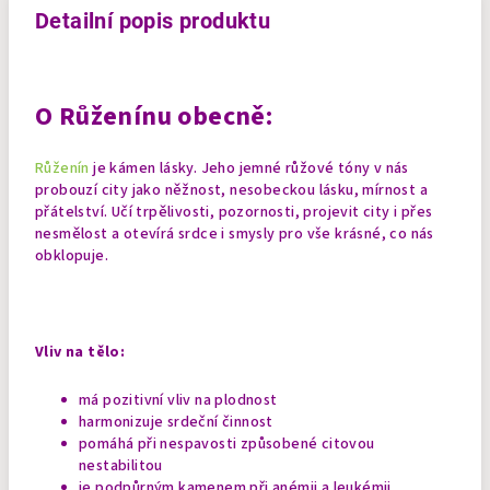
Detailní popis produktu
O Růženínu obecně:
Růženín
je kámen lásky. Jeho jemné růžové tóny v nás
probouzí city jako něžnost, nesobeckou lásku, mírnost a
přátelství. Učí trpělivosti, pozornosti, projevit city i přes
nesmělost a otevírá srdce i smysly pro vše krásné, co nás
obklopuje.
Vliv na tělo:
má pozitivní vliv na plodnost
harmonizuje srdeční činnost
pomáhá při nespavosti způsobené citovou
nestabilitou
je podpůrným kamenem při anémii a leukémii