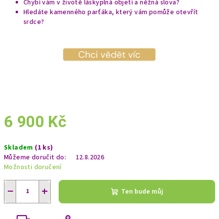
A
Chybí vám v životě láskyplná objetí a něžná slova?
Hledáte kamenného parťáka, který vám pomůže otevřít
srdce?
6 900 Kč
Měrná
Skladem
(1 ks)
cena:
Můžeme doručit do:
12.8.2026
Možnosti doručení
−
+
Ten bude můj