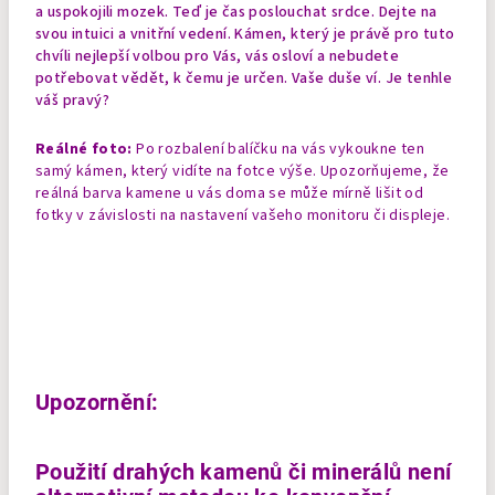
a uspokojili mozek. Teď je čas poslouchat srdce. Dejte na
svou intuici a vnitřní vedení. Kámen, který je právě pro tuto
chvíli nejlepší volbou pro Vás, vás osloví a nebudete
potřebovat vědět, k čemu je určen. Vaše duše ví. Je tenhle
váš pravý?
Reálné foto:
Po rozbalení balíčku na vás vykoukne ten
samý kámen, který vidíte na fotce výše. Upozorňujeme, že
reálná barva kamene u vás doma se může mírně lišit od
fotky v závislosti na nastavení vašeho monitoru či displeje.
Upozornění:
Použití drahých kamenů či minerálů není