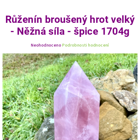
Růženín broušený hrot velký
- Něžná síla - špice 1704g
Průměrné
Neohodnoceno
Podrobnosti hodnocení
hodnocení
produktu
je
0,0
z
5
hvězdiček.