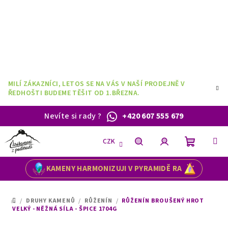
Přejít
na
obsah
MILÍ ZÁKAZNÍCI, LETOS SE NA VÁS V NAŠÍ PRODEJNĚ V
ŘEDHOŠTI BUDEME TĚŠIT OD 1.BŘEZNA.
Nevíte si rady
?
+420 607 555 679
CZK
Nákupní
Hledat
Přihlášení
KAMENY HARMONIZUJI V PYRAMIDĚ RA
košík
/
DRUHY KAMENŮ
/
RŮŽENÍN
/
RŮŽENÍN BROUŠENÝ HROT
DOMŮ
VELKÝ - NĚŽNÁ SÍLA - ŠPICE 1704G