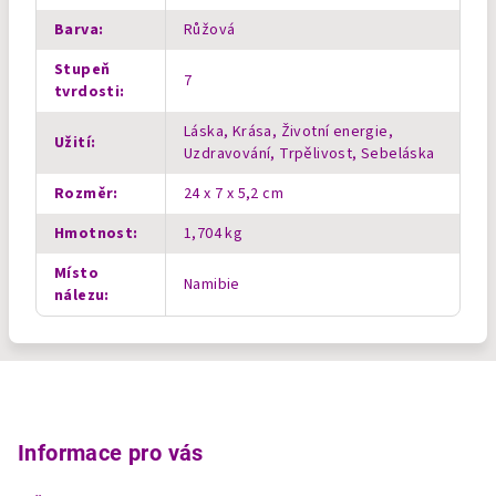
Barva
:
Růžová
Stupeň
7
tvrdosti
:
Láska, Krása, Životní energie,
Užití
:
Uzdravování, Trpělivost, Sebeláska
Rozměr
:
24 x 7 x 5,2 cm
Hmotnost
:
1,704 kg
Místo
Namibie
nálezu
:
Z
á
p
Informace pro vás
a