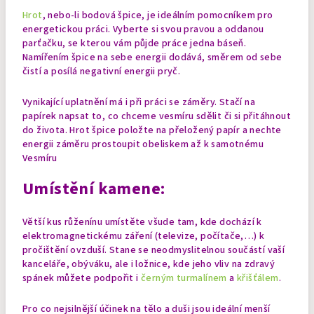
Hrot
, nebo-li bodová špice, je ideálním pomocníkem pro
energetickou práci. Vyberte si svou pravou a oddanou
parťačku, se kterou vám půjde práce jedna báseň.
Namířením špice na sebe energii dodává, směrem od sebe
čistí a posílá negativní energii pryč.
Vynikající uplatnění má i při práci se záměry. Stačí na
papírek napsat to, co chceme vesmíru sdělit či si přitáhnout
do života. Hrot špice položte na přeložený papír a nechte
energii záměru prostoupit obeliskem až k samotnému
Vesmíru
Umístění kamene:
Větší kus růženínu umístěte všude tam, kde dochází k
elektromagnetickému záření (televize, počítače,…) k
pročištění ovzduší. Stane se neodmyslitelnou součástí vaší
kanceláře, obýváku, ale i ložnice, kde jeho vliv na zdravý
spánek můžete podpořit i
černým turmalínem
a
křišťálem
.
Pro co nejsilnější účinek na tělo a duši jsou ideální menší