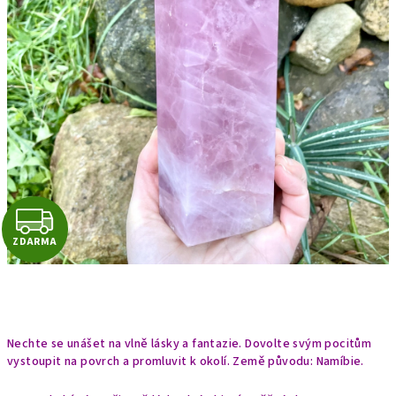
Z
ZDARMA
D
A
R
Nechte se unášet na vlně lásky a fantazie. Dovolte svým pocitům
M
vystoupit na povrch a promluvit k okolí.
Země původu: Namíbie.