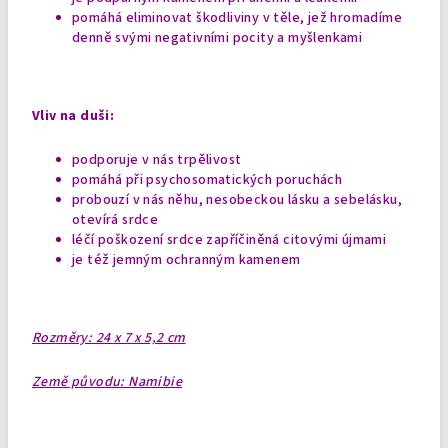
pomáhá eliminovat škodliviny v těle, jež hromadíme
denně svými negativními pocity a myšlenkami
Vliv na duši:
podporuje v nás trpělivost
pomáhá při psychosomatických poruchách
probouzí v nás něhu, nesobeckou lásku a sebelásku,
otevírá srdce
léčí poškození srdce zapříčiněná citovými újmami
je též jemným ochranným kamenem
Rozměry: 24 x 7 x 5,2 cm
Země původu: Namibie