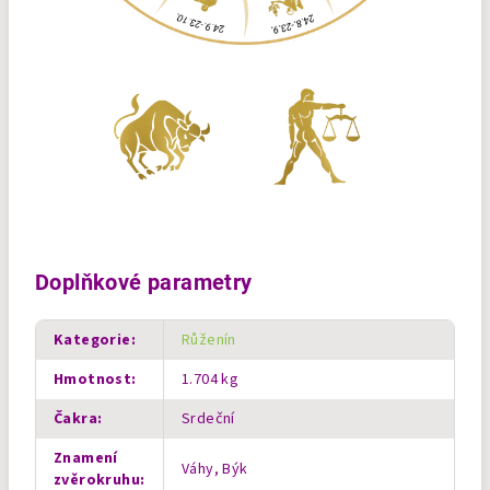
Doplňkové parametry
Kategorie
:
Růženín
Hmotnost
:
1.704 kg
Čakra
:
Srdeční
Znamení
Váhy, Býk
zvěrokruhu
: