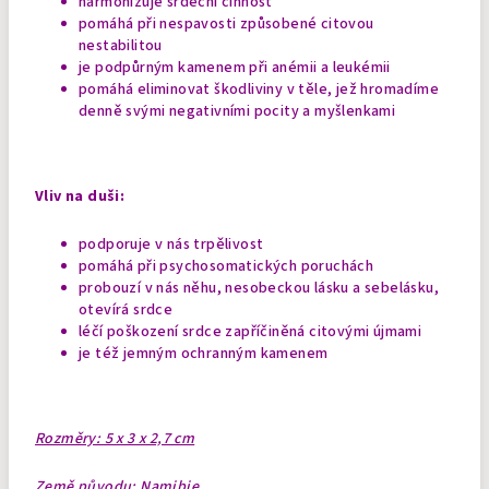
harmonizuje srdeční činnost
pomáhá při nespavosti způsobené citovou
nestabilitou
je podpůrným kamenem při anémii a leukémii
pomáhá eliminovat škodliviny v těle, jež hromadíme
denně svými negativními pocity a myšlenkami
Vliv na duši:
podporuje v nás trpělivost
pomáhá při psychosomatických poruchách
probouzí v nás něhu, nesobeckou lásku a sebelásku,
otevírá srdce
léčí poškození srdce zapříčiněná citovými újmami
je též jemným ochranným kamenem
Rozměry: 5 x 3 x 2,7 cm
Země původu: Namibie