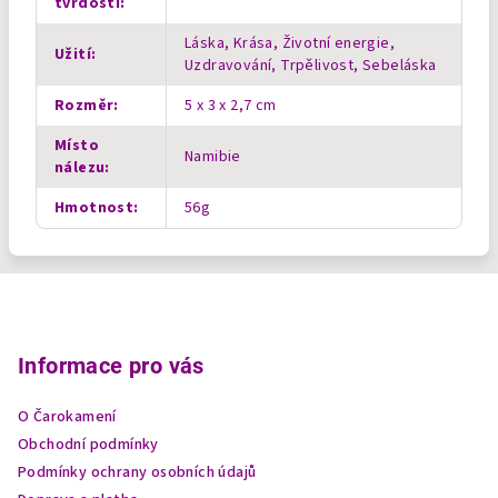
tvrdosti
:
Láska, Krása, Životní energie,
Užití
:
Uzdravování, Trpělivost, Sebeláska
Rozměr
:
5 x 3 x 2,7 cm
Místo
Namibie
nálezu
:
Hmotnost
:
56g
Z
á
p
Informace pro vás
a
O Čarokamení
t
Obchodní podmínky
í
Podmínky ochrany osobních údajů