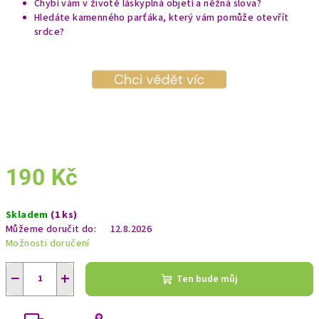
Chybí vám v životě láskyplná objetí a něžná slova?
Hledáte kamenného parťáka, který vám pomůže otevřít
srdce?
190 Kč
Měrná
Skladem
(1 ks)
cena:
Můžeme doručit do:
12.8.2026
Možnosti doručení
−
+
Ten bude můj