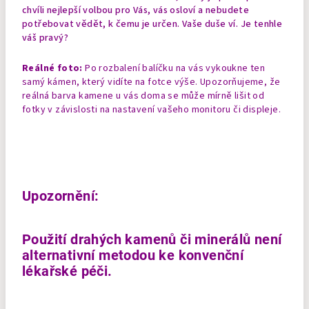
chvíli nejlepší volbou pro Vás, vás osloví a nebudete
potřebovat vědět, k čemu je určen. Vaše duše ví. Je tenhle
váš pravý?
Reálné foto:
Po rozbalení balíčku na vás vykoukne ten
samý kámen, který vidíte na fotce výše. Upozorňujeme, že
reálná barva kamene u vás doma se může mírně lišit od
fotky v závislosti na nastavení vašeho monitoru či displeje.
Upozornění:
Použití drahých kamenů či minerálů není
alternativní metodou ke konvenční
lékařské péči.