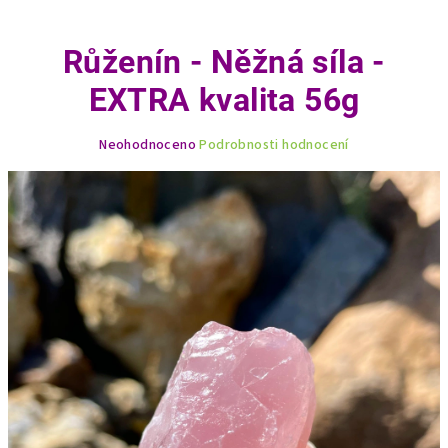
Růženín - Něžná síla -
EXTRA kvalita 56g
Průměrné
Neohodnoceno
Podrobnosti hodnocení
hodnocení
produktu
je
0,0
z
5
hvězdiček.