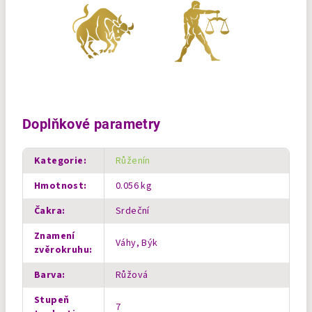
Doplňkové parametry
Kategorie
:
Růženín
Hmotnost
:
0.056 kg
Čakra
:
Srdeční
Znamení
Váhy, Býk
zvěrokruhu
:
Barva
:
Růžová
Stupeň
7