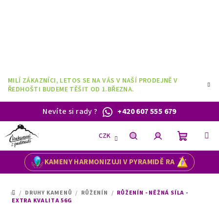
Přejít
na
obsah
MILÍ ZÁKAZNÍCI, LETOS SE NA VÁS V NAŠÍ PRODEJNĚ V
ŘEDHOŠTI BUDEME TĚŠIT OD 1.BŘEZNA.
Nevíte si rady
?
+420 607 555 679
CZK
Nákupní
Hledat
Přihlášení
KAMENY HARMONIZUJI V PYRAMIDĚ RA
košík
/
DRUHY KAMENŮ
/
RŮŽENÍN
/
RŮŽENÍN - NĚŽNÁ SÍLA -
DOMŮ
EXTRA KVALITA 56G