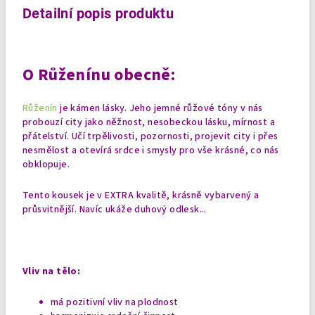
Detailní popis produktu
O Růženínu obecně:
Růženín
je kámen lásky. Jeho jemné růžové tóny v nás
probouzí city jako něžnost, nesobeckou lásku, mírnost a
přátelství. Učí trpělivosti, pozornosti, projevit city i přes
nesmělost a otevírá srdce i smysly pro vše krásné, co nás
obklopuje.
Tento kousek je v EXTRA kvalitě, krásně vybarvený a
průsvitnější. Navíc ukáže duhový odlesk...
Vliv na tělo:
má pozitivní vliv na plodnost