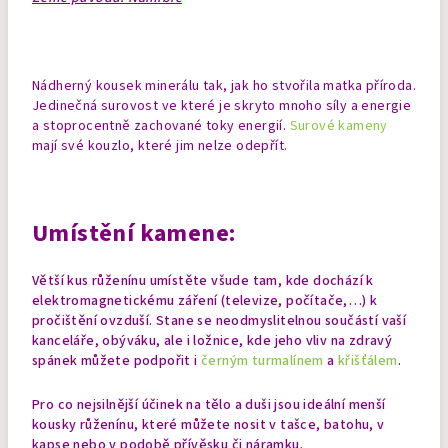
Nádherný kousek minerálu tak, jak ho stvořila matka příroda.
Jedinečná surovost ve které je skryto mnoho síly a energie
a stoprocentně zachované toky energií.
Surové kameny
mají své kouzlo, které jim nelze odepřít.
Umístění kamene:
Větší kus růženínu umístěte všude tam, kde dochází k
elektromagnetickému záření (televize, počítače,…) k
pročištění ovzduší. Stane se neodmyslitelnou součástí vaší
kanceláře, obýváku, ale i ložnice, kde jeho vliv na zdravý
spánek můžete podpořit i
černým turmalínem
a
křišťálem
.
Pro co nejsilnější účinek na tělo a duši jsou ideální menší
kousky růženínu, které můžete nosit v tašce, batohu, v
kapse nebo v podobě přívěsku či náramku.