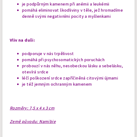
je podpůrným kamenem při anémii a leukémii
pomáhá eliminovat škodliviny v těle, jež hromadíme
denně svými negativními pocity a myšlenkami
Vliv na duši:
podporuje v nás trpělivost
pomáhá při psychosomatických poruchách
probouzí v nás něhu, nesobeckou lásku a sebelásku,
otevírá srdce
léčí poškození srdce zapříčiněná citovými újmami
je též jemným ochranným kamenem
Rozměry: 7,5 x 4 x 3 cm
Země původu: Namibie