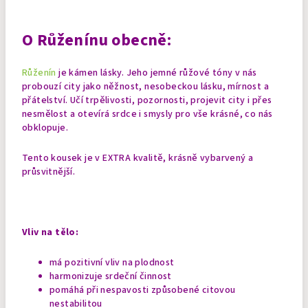
O Růženínu obecně:
Růženín
je kámen lásky. Jeho jemné růžové tóny v nás
probouzí city jako něžnost, nesobeckou lásku, mírnost a
přátelství. Učí trpělivosti, pozornosti, projevit city i přes
nesmělost a otevírá srdce i smysly pro vše krásné, co nás
obklopuje.
Tento kousek je v EXTRA kvalitě, krásně vybarvený a
průsvitnější.
Vliv na tělo:
má pozitivní vliv na plodnost
harmonizuje srdeční činnost
pomáhá při nespavosti způsobené citovou
nestabilitou