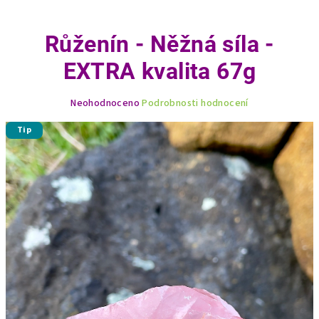
Růženín - Něžná síla -
EXTRA kvalita 67g
Průměrné
Neohodnoceno
Podrobnosti hodnocení
hodnocení
produktu
Tip
je
0,0
z
5
hvězdiček.