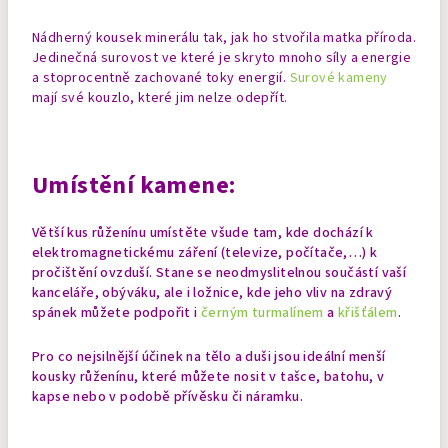
Nádherný kousek minerálu tak, jak ho stvořila matka příroda.
Jedinečná surovost ve které je skryto mnoho síly a energie
a stoprocentně zachované toky energií.
Surové kameny
mají své kouzlo, které jim nelze odepřít.
Umístění kamene:
Větší kus růženínu umístěte všude tam, kde dochází k
elektromagnetickému záření (televize, počítače,…) k
pročištění ovzduší. Stane se neodmyslitelnou součástí vaší
kanceláře, obýváku, ale i ložnice, kde jeho vliv na zdravý
spánek můžete podpořit i
černým turmalínem
a
křišťálem
.
Pro co nejsilnější účinek na tělo a duši jsou ideální menší
kousky růženínu, které můžete nosit v tašce, batohu, v
kapse nebo v podobě přívěsku či náramku.