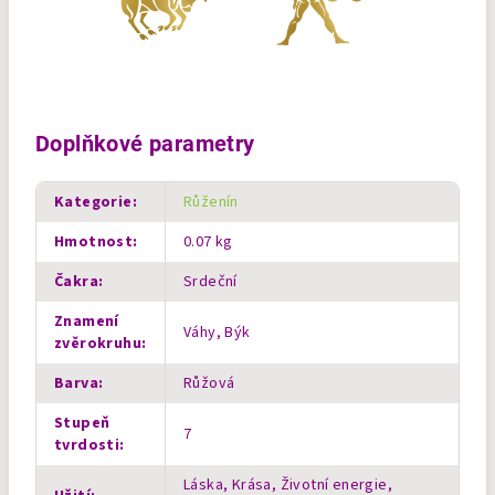
Doplňkové parametry
Kategorie
:
Růženín
Hmotnost
:
0.07 kg
Čakra
:
Srdeční
Znamení
Váhy, Býk
zvěrokruhu
:
Barva
:
Růžová
Stupeň
7
tvrdosti
:
Láska, Krása, Životní energie,