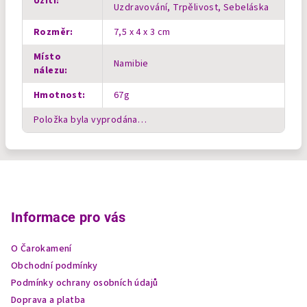
Užití
:
Uzdravování, Trpělivost, Sebeláska
Rozměr
:
7,5 x 4 x 3 cm
Místo
Namibie
nálezu
:
Hmotnost
:
67g
Položka byla vyprodána…
Z
á
p
Informace pro vás
a
O Čarokamení
t
Obchodní podmínky
í
Podmínky ochrany osobních údajů
Doprava a platba