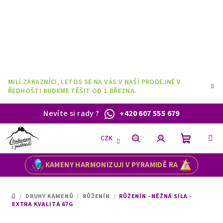
Přejít
na
obsah
MILÍ ZÁKAZNÍCI, LETOS SE NA VÁS V NAŠÍ PRODEJNĚ V
ŘEDHOŠTI BUDEME TĚŠIT OD 1.BŘEZNA.
Nevíte si rady
?
+420 607 555 679
CZK
Nákupní
Hledat
Přihlášení
KAMENY HARMONIZUJI V PYRAMIDĚ RA
košík
/
DRUHY KAMENŮ
/
RŮŽENÍN
/
RŮŽENÍN - NĚŽNÁ SÍLA -
DOMŮ
EXTRA KVALITA 67G