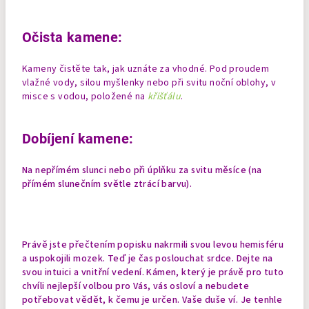
Očista kamene:
Kameny čistěte tak, jak uznáte za vhodné. Pod proudem
vlažné vody, silou myšlenky nebo při svitu noční oblohy, v
misce s vodou, položené na
křišťálu
.
Dobíjení kamene:
Na nepřímém slunci nebo při úplňku za svitu měsíce (na
přímém slunečním světle ztrácí barvu).
Právě jste přečtením popisku nakrmili svou levou hemisféru
a uspokojili mozek. Teď je čas poslouchat srdce. Dejte na
svou intuici a vnitřní vedení. Kámen, který je právě pro tuto
chvíli nejlepší volbou pro Vás, vás osloví a nebudete
potřebovat vědět, k čemu je určen. Vaše duše ví. Je tenhle