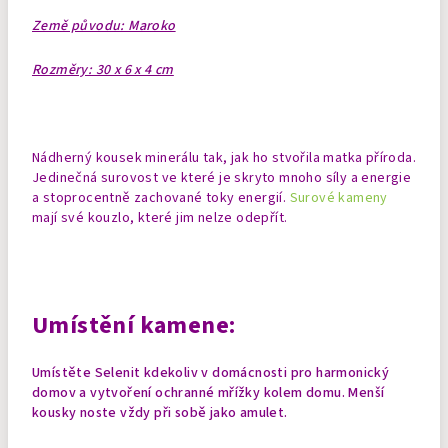
Země původu: Maroko
Rozměry: 30 x 6 x 4 cm
Nádherný kousek minerálu tak, jak ho stvořila matka příroda.
Jedinečná surovost ve které je skryto mnoho síly a energie
a stoprocentně zachované toky energií.
Surové kameny
mají své kouzlo, které jim nelze odepřít.
Umístění kamene:
Umístěte Selenit kdekoliv v domácnosti pro harmonický
domov a vytvoření ochranné mřížky kolem domu.
Menší
kousky noste vždy při sobě jako amulet.