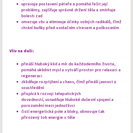
upravuje postavení páteře a pomáhá řešit její
problémy, zajišťuje správné držení těla a zmírňuje
bolesti zad
omezuje vliv a eliminuje účinky volných radikálů, čímž
chrání buňky před oxidačním stresem a poškozením
Vliv na duši:
přináší hluboký klid a mír do každodenního života,
pomáhá uklidnit mysl a vytváří prostor pro relaxaci a
regeneraci
zklidňuje rozptýlení a chaos, čímž přináší jasnost a
soustředění
přispívá k rozvoji telepatických
dovedností, usnadňuje hluboké duševní spojení a
porozumění mezi jednotlivci
čistí energetická pole a bloky, obnovuje tak
přirozený tok energie v těle