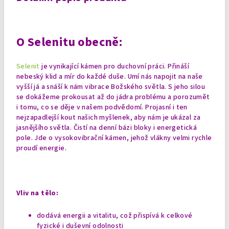
O Selenitu obecně:
Selenit
je vynikající kámen pro duchovní práci. Přináší
nebeský klid a mír do každé duše. Umí nás napojit na naše
vyšší já a snáší k nám vibrace Božského světla. S jeho silou
se dokážeme prokousat až do jádra problému a porozumět
i tomu, co se děje v našem podvědomí. Projasní i ten
nejzapadlejší kout našich myšlenek, aby nám je ukázal za
jasnějšího světla.
Čistí na denní bázi bloky i energetická
pole. Jde o vysokovibrační kámen, jehož vlákny velmi rychle
proudí energie.
Vliv na tělo:
dodává energii a vitalitu, což přispívá k celkové
fyzické i duševní odolnosti