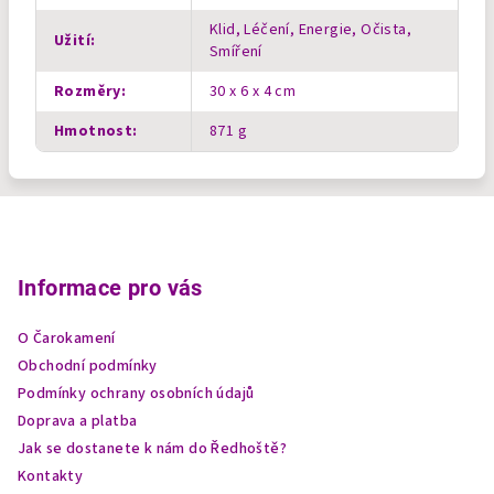
Klid, Léčení, Energie, Očista,
Užití
:
Smíření
Rozměry
:
30 x 6 x 4 cm
Hmotnost
:
871 g
Z
á
p
Informace pro vás
a
O Čarokamení
t
Obchodní podmínky
í
Podmínky ochrany osobních údajů
Doprava a platba
Jak se dostanete k nám do Ředhoště?
Kontakty