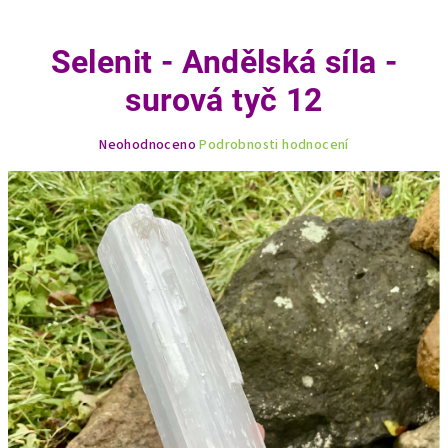
Selenit - Andělská síla -
surová tyč 12
Průměrné
Neohodnoceno
Podrobnosti hodnocení
hodnocení
produktu
je
0,0
z
5
hvězdiček.