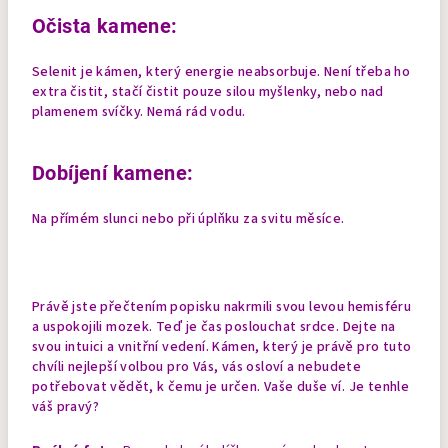
Očista kamene:
Selenit je kámen, který energie neabsorbuje. Není třeba ho
extra čistit, stačí čistit pouze silou myšlenky, nebo nad
plamenem svíčky. Nemá rád vodu.
Dobíjení kamene:
Na přímém slunci nebo při úplňku za svitu měsíce.
Právě jste přečtením popisku nakrmili svou levou hemisféru
a uspokojili mozek. Teď je čas poslouchat srdce. Dejte na
svou intuici a vnitřní vedení. Kámen, který je právě pro tuto
chvíli nejlepší volbou pro Vás, vás osloví a nebudete
potřebovat vědět, k čemu je určen. Vaše duše ví. Je tenhle
váš pravý?