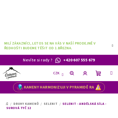
Přejít
na
obsah
MILÍ ZÁKAZNÍCI, LETOS SE NA VÁS V NAŠÍ PRODEJNĚ V
ŘEDHOŠTI BUDEME TĚŠIT OD 1.BŘEZNA.
Nevíte si rady
?
+420 607 555 679
CZK
Nákupní
Hledat
Přihlášení
KAMENY HARMONIZUJI V PYRAMIDĚ RA
košík
/
DRUHY KAMENŮ
/
SELENIT
/
SELENIT - ANDĚLSKÁ SÍLA -
DOMŮ
SUROVÁ TYČ 12