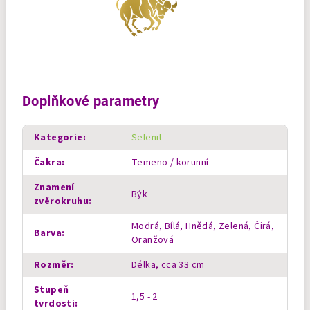
Doplňkové parametry
Kategorie
:
Selenit
Čakra
:
Temeno / korunní
Znamení
Býk
zvěrokruhu
:
Modrá, Bílá, Hnědá, Zelená, Čirá,
Barva
:
Oranžová
Rozměr
:
Délka, cca 33 cm
Stupeň
1,5 - 2
tvrdosti
: