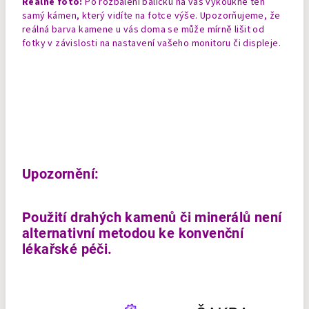
Reálné foto:
Po rozbalení balíčku na vás vykoukne ten
samý kámen, který vidíte na fotce výše. Upozorňujeme, že
reálná barva kamene u vás doma se může mírně lišit od
fotky v závislosti na nastavení vašeho monitoru či displeje.
Upozornění:
Použití drahých kamenů či minerálů není
alternativní metodou ke konvenční
lékařské péči.