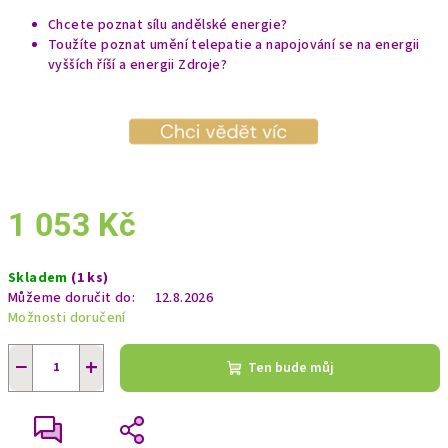
Chcete poznat sílu andělské energie?
Toužíte poznat umění telepatie a napojování se na energii
vyšších říší a energii Zdroje?
1 053 Kč
Měrná
Skladem
(1 ks)
cena:
Můžeme doručit do:
12.8.2026
Možnosti doručení
−
+
Ten bude můj