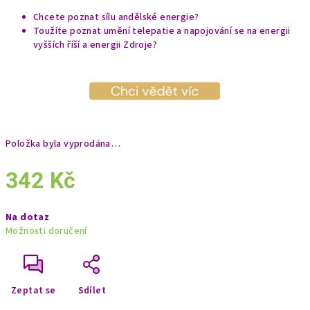
Chcete poznat sílu andělské energie?
Toužíte poznat umění telepatie a napojování se na energii
vyšších říší a energii Zdroje?
Položka byla vyprodána…
342 Kč
Měrná
Na dotaz
cena:
Možnosti doručení
Zeptat se
Sdílet