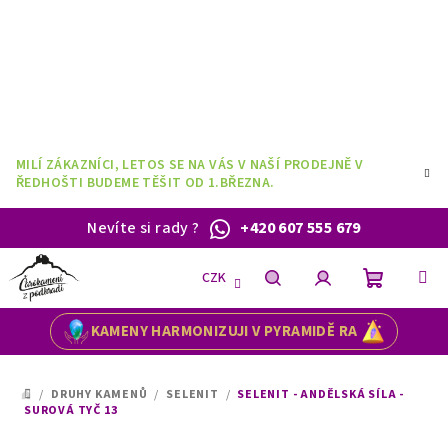
Přejít
na
obsah
MILÍ ZÁKAZNÍCI, LETOS SE NA VÁS V NAŠÍ PRODEJNĚ V
ŘEDHOŠTI BUDEME TĚŠIT OD 1.BŘEZNA.
Nevíte si rady
?
+420 607 555 679
CZK
Nákupní
Hledat
Přihlášení
KAMENY HARMONIZUJI V PYRAMIDĚ RA
košík
/
DRUHY KAMENŮ
/
SELENIT
/
SELENIT - ANDĚLSKÁ SÍLA -
DOMŮ
SUROVÁ TYČ 13