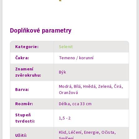
Doplňkové parametry
Kategorie
:
Selenit
Čakra
:
Temeno / korunní
Znamení
Býk
zvěrokruhu
:
Modrá, Bílá, Hnědá, Zelená, Čirá,
Barva
:
Oranžová
Rozměr
:
Délka, cca 33 cm
Stupeň
1,5 - 2
tvrdosti
:
Klid, Léčení, Energie, Očista,
Užití
:
Smíření