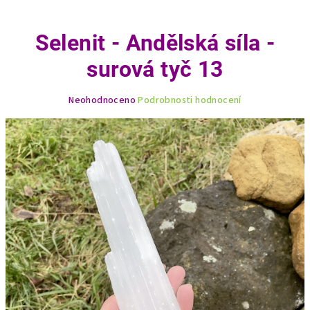
Selenit - Andělská síla -
surová tyč 13
Průměrné
Neohodnoceno
Podrobnosti hodnocení
hodnocení
produktu
je
0,0
z
5
hvězdiček.