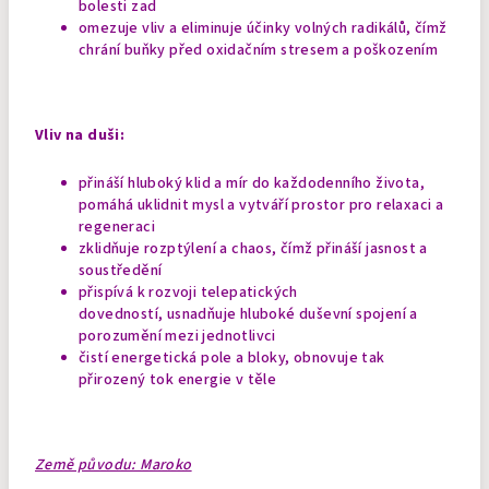
bolesti zad
omezuje vliv a eliminuje účinky volných radikálů, čímž
chrání buňky před oxidačním stresem a poškozením
Vliv na duši:
přináší hluboký klid a mír do každodenního života,
pomáhá uklidnit mysl a vytváří prostor pro relaxaci a
regeneraci
zklidňuje rozptýlení a chaos, čímž přináší jasnost a
soustředění
přispívá k rozvoji telepatických
dovedností, usnadňuje hluboké duševní spojení a
porozumění mezi jednotlivci
čistí energetická pole a bloky, obnovuje tak
přirozený tok energie v těle
Země původu: Maroko