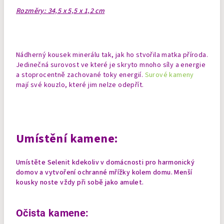
Rozměry: 34,5 x 5,5 x 1,2 cm
Nádherný kousek minerálu tak, jak ho stvořila matka příroda.
Jedinečná surovost ve které je skryto mnoho síly a energie
a stoprocentně zachované toky energií.
Surové kameny
mají své kouzlo, které jim nelze odepřít.
Umístění kamene:
Umístěte Selenit kdekoliv v domácnosti pro harmonický
domov a vytvoření ochranné mřížky kolem domu.
Menší
kousky noste vždy při sobě jako amulet.
Očista kamene: