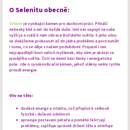
O Selenitu obecně:
Selenit
je vynikající kámen pro duchovní práci. Přináší
nebeský klid a mír do každé duše. Umí nás napojit na naše
vyšší já a snáší k nám vibrace Božského světla. S jeho silou
se dokážeme prokousat až do jádra problému a porozumět
i tomu, co se děje v našem podvědomí. Projasní i ten
nejzapadlejší kout našich myšlenek, aby nám je ukázal za
jasnějšího světla.
Čistí na denní bázi bloky i energetická
pole. Jde o vysokovibrační kámen, jehož vlákny velmi rychle
proudí energie.
Vliv na tělo:
dodává energii a vitalitu, což přispívá k celkové
fyzické i duševní odolnosti
upravuje postavení páteře a pomáhá řešit její
problémy, zajišťuje správné držení těla a zmírňuje