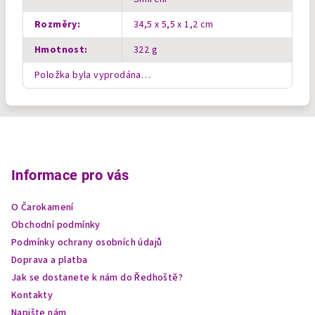
Rozměry
:
34,5 x 5,5 x 1,2 cm
Hmotnost
:
322 g
Položka byla vyprodána…
Z
á
p
Informace pro vás
a
O Čarokamení
t
Obchodní podmínky
í
Podmínky ochrany osobních údajů
Doprava a platba
Jak se dostanete k nám do Ředhoště?
Kontakty
Napište nám