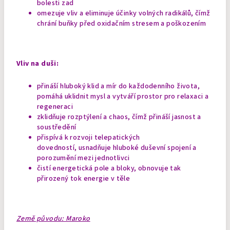
bolesti zad
omezuje vliv a eliminuje účinky volných radikálů, čímž
chrání buňky před oxidačním stresem a poškozením
Vliv na duši:
přináší hluboký klid a mír do každodenního života,
pomáhá uklidnit mysl a vytváří prostor pro relaxaci a
regeneraci
zklidňuje rozptýlení a chaos, čímž přináší jasnost a
soustředění
přispívá k rozvoji telepatických
dovedností, usnadňuje hluboké duševní spojení a
porozumění mezi jednotlivci
čistí energetická pole a bloky, obnovuje tak
přirozený tok energie v těle
Země původu: Maroko