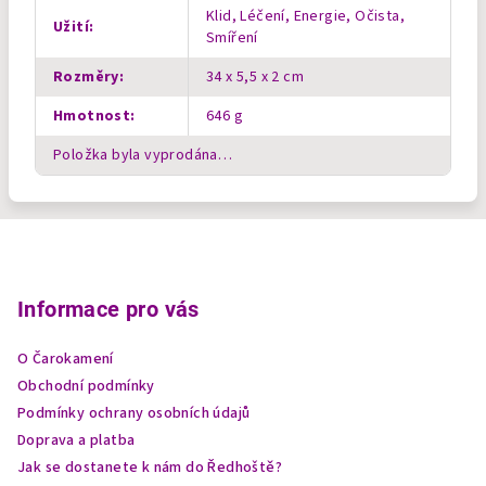
Klid, Léčení, Energie, Očista,
Užití
:
Smíření
Rozměry
:
34 x 5,5 x 2 cm
Hmotnost
:
646 g
Položka byla vyprodána…
Z
á
p
Informace pro vás
a
O Čarokamení
t
Obchodní podmínky
í
Podmínky ochrany osobních údajů
Doprava a platba
Jak se dostanete k nám do Ředhoště?