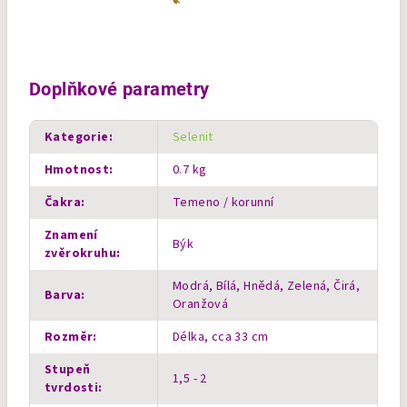
Doplňkové parametry
Kategorie
:
Selenit
Hmotnost
:
0.7 kg
Čakra
:
Temeno / korunní
Znamení
Býk
zvěrokruhu
:
Modrá, Bílá, Hnědá, Zelená, Čirá,
Barva
:
Oranžová
Rozměr
:
Délka, cca 33 cm
Stupeň
1,5 - 2
tvrdosti
: