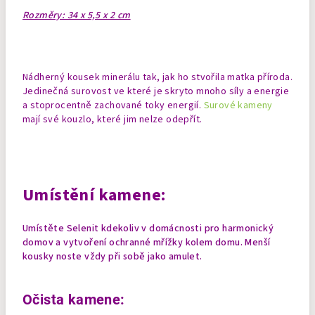
Rozměry: 34 x 5,5 x 2 cm
Nádherný kousek minerálu tak, jak ho stvořila matka příroda.
Jedinečná surovost ve které je skryto mnoho síly a energie
a stoprocentně zachované toky energií.
Surové kameny
mají své kouzlo, které jim nelze odepřít.
Umístění kamene:
Umístěte Selenit kdekoliv v domácnosti pro harmonický
domov a vytvoření ochranné mřížky kolem domu.
Menší
kousky noste vždy při sobě jako amulet.
Očista kamene: