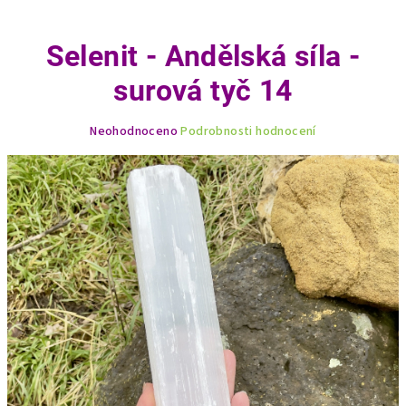
Selenit - Andělská síla -
surová tyč 14
Průměrné
Neohodnoceno
Podrobnosti hodnocení
hodnocení
produktu
je
0,0
z
5
hvězdiček.