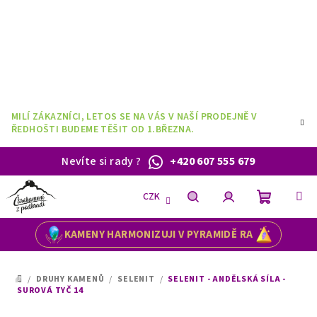
Přejít
na
obsah
MILÍ ZÁKAZNÍCI, LETOS SE NA VÁS V NAŠÍ PRODEJNĚ V
ŘEDHOŠTI BUDEME TĚŠIT OD 1.BŘEZNA.
Nevíte si rady
?
+420 607 555 679
CZK
Nákupní
Hledat
Přihlášení
KAMENY HARMONIZUJI V PYRAMIDĚ RA
košík
/
DRUHY KAMENŮ
/
SELENIT
/
SELENIT - ANDĚLSKÁ SÍLA -
DOMŮ
SUROVÁ TYČ 14