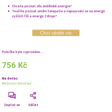
Chcete poznat sílu andělské energie?
Toužíte poznat umění telepatie a napojování se na energii
vyšších říší a energii Zdroje?
Položka byla vyprodána…
756 Kč
Měrná
Na dotaz
cena:
Možnosti doručení
Zeptat se
Sdílet