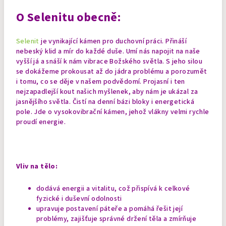
O Selenitu obecně:
Selenit
je vynikající kámen pro duchovní práci. Přináší
nebeský klid a mír do každé duše. Umí nás napojit na naše
vyšší já a snáší k nám vibrace Božského světla. S jeho silou
se dokážeme prokousat až do jádra problému a porozumět
i tomu, co se děje v našem podvědomí. Projasní i ten
nejzapadlejší kout našich myšlenek, aby nám je ukázal za
jasnějšího světla.
Čistí na denní bázi bloky i energetická
pole. Jde o vysokovibrační kámen, jehož vlákny velmi rychle
proudí energie.
Vliv na tělo:
dodává energii a vitalitu, což přispívá k celkové
fyzické i duševní odolnosti
upravuje postavení páteře a pomáhá řešit její
problémy, zajišťuje správné držení těla a zmírňuje