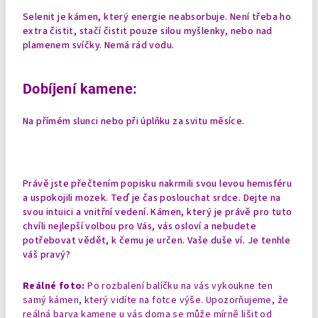
Selenit je kámen, který energie neabsorbuje. Není třeba ho
extra čistit, stačí čistit pouze silou myšlenky, nebo nad
plamenem svíčky. Nemá rád vodu.
Dobíjení kamene:
Na přímém slunci nebo při úplňku za svitu měsíce.
Právě jste přečtením popisku nakrmili svou levou hemisféru
a uspokojili mozek. Teď je čas poslouchat srdce. Dejte na
svou intuici a vnitřní vedení. Kámen, který je právě pro tuto
chvíli nejlepší volbou pro Vás, vás osloví a nebudete
potřebovat vědět, k čemu je určen. Vaše duše ví. Je tenhle
váš pravý?
Reálné foto:
Po rozbalení balíčku na vás vykoukne ten
samý kámen, který vidíte na fotce výše. Upozorňujeme, že
reálná barva kamene u vás doma se může mírně lišit od