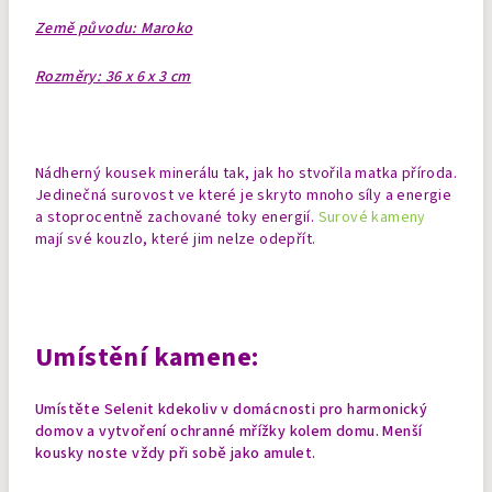
Země původu: Maroko
Rozměry: 36 x 6 x 3 cm
Nádherný kousek minerálu tak, jak ho stvořila matka příroda.
Jedinečná surovost ve které je skryto mnoho síly a energie
a stoprocentně zachované toky energií.
Surové kameny
mají své kouzlo, které jim nelze odepřít.
Umístění kamene:
Umístěte Selenit kdekoliv v domácnosti pro harmonický
domov a vytvoření ochranné mřížky kolem domu.
Menší
kousky noste vždy při sobě jako amulet.