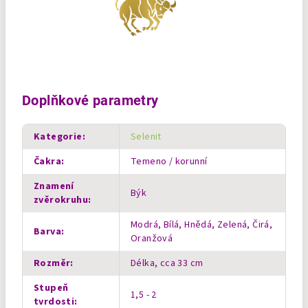
Doplňkové parametry
Kategorie
:
Selenit
Čakra
:
Temeno / korunní
Znamení
Býk
zvěrokruhu
:
Modrá, Bílá, Hnědá, Zelená, Čirá,
Barva
:
Oranžová
Rozměr
:
Délka, cca 33 cm
Stupeň
1,5 - 2
tvrdosti
: