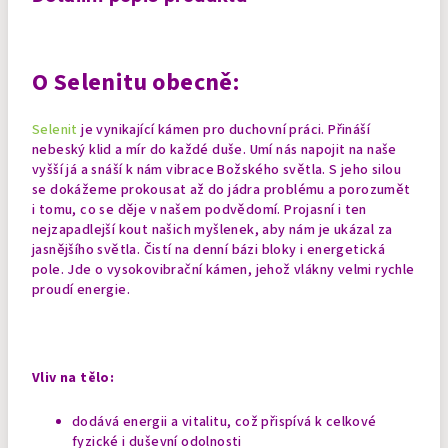
O Selenitu obecně:
Selenit
je vynikající kámen pro duchovní práci. Přináší
nebeský klid a mír do každé duše. Umí nás napojit na naše
vyšší já a snáší k nám vibrace Božského světla. S jeho silou
se dokážeme prokousat až do jádra problému a porozumět
i tomu, co se děje v našem podvědomí. Projasní i ten
nejzapadlejší kout našich myšlenek, aby nám je ukázal za
jasnějšího světla.
Čistí na denní bázi bloky i energetická
pole. Jde o vysokovibrační kámen, jehož vlákny velmi rychle
proudí energie.
Vliv na tělo:
dodává energii a vitalitu, což přispívá k celkové
fyzické i duševní odolnosti