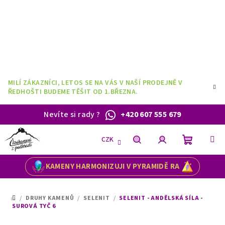
Přejít
na
obsah
MILÍ ZÁKAZNÍCI, LETOS SE NA VÁS V NAŠÍ PRODEJNĚ V
ŘEDHOŠTI BUDEME TĚŠIT OD 1.BŘEZNA.
Nevíte si rady
?
+420 607 555 679
CZK
Nákupní
Hledat
Přihlášení
KAMENY HARMONIZUJI V PYRAMIDĚ RA
košík
/
DRUHY KAMENŮ
/
SELENIT
/
SELENIT - ANDĚLSKÁ SÍLA -
DOMŮ
SUROVÁ TYČ 6