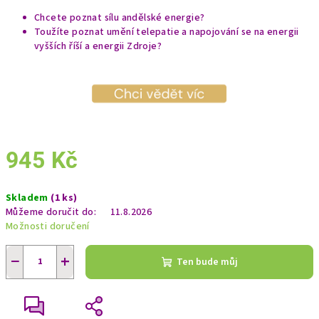
Chcete poznat sílu andělské energie?
Toužíte poznat umění telepatie a napojování se na energii
vyšších říší a energii Zdroje?
945 Kč
Měrná
Skladem
(1 ks)
cena:
Můžeme doručit do:
11.8.2026
Možnosti doručení
−
+
Ten bude můj