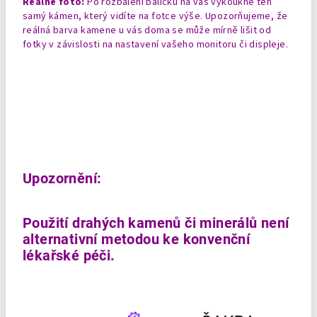
Reálné foto:
Po rozbalení balíčku na vás vykoukne ten
samý kámen, který vidíte na fotce výše. Upozorňujeme, že
reálná barva kamene u vás doma se může mírně lišit od
fotky v závislosti na nastavení vašeho monitoru či displeje.
Upozornění:
Použití drahých kamenů či minerálů není
alternativní metodou ke konvenční
lékařské péči.