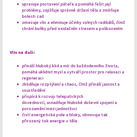
upravuje postavení páteře a pomáhá řešit její
problémy, zajišťuje správné držení těla a zmírňuje
bolesti zad
omezuje vliv a eliminuje účinky volných radikálů, čímž
chrání buňky před oxidačním stresem a poškozením
Vliv na duši:
přináší hluboký klid a mír do každodenního života,
pomáhá uklidnit mysl a vytváří prostor pro relaxaci a
regeneraci
zklidňuje rozptýlení a chaos, čímž přináší jasnost a
soustředění
přispívá k rozvoji telepatických
dovedností, usnadňuje hluboké duševní spojení a
porozumění mezi jednotlivci
čistí energetická pole a bloky, obnovuje tak
přirozený tok energie v těle