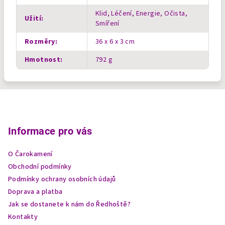
Klid, Léčení, Energie, Očista,
Užití
:
Smíření
Rozměry
:
36 x 6 x 3 cm
Hmotnost
:
792 g
Z
á
p
Informace pro vás
a
O Čarokamení
t
Obchodní podmínky
í
Podmínky ochrany osobních údajů
Doprava a platba
Jak se dostanete k nám do Ředhoště?
Kontakty