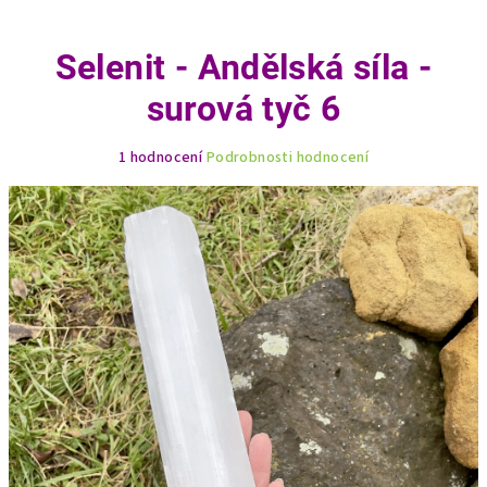
Selenit - Andělská síla -
surová tyč 6
Průměrné
1 hodnocení
Podrobnosti hodnocení
hodnocení
produktu
je
5,0
z
5
hvězdiček.