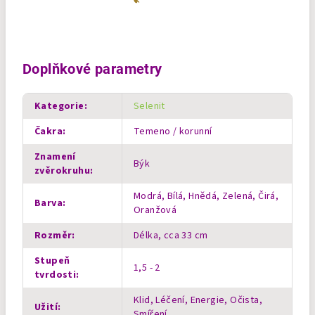
Doplňkové parametry
Kategorie
:
Selenit
Čakra
:
Temeno / korunní
Znamení
Býk
zvěrokruhu
:
Modrá, Bílá, Hnědá, Zelená, Čirá,
Barva
:
Oranžová
Rozměr
:
Délka, cca 33 cm
Stupeň
1,5 - 2
tvrdosti
:
Klid, Léčení, Energie, Očista,
Užití
:
Smíření