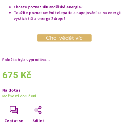
Chcete poznat sílu andělské energie?
Toužíte poznat umění telepatie a napojování se na energii
vyšších říší a energii Zdroje?
Položka byla vyprodána…
675 Kč
Měrná
Na dotaz
cena:
Možnosti doručení
Zeptat se
Sdílet