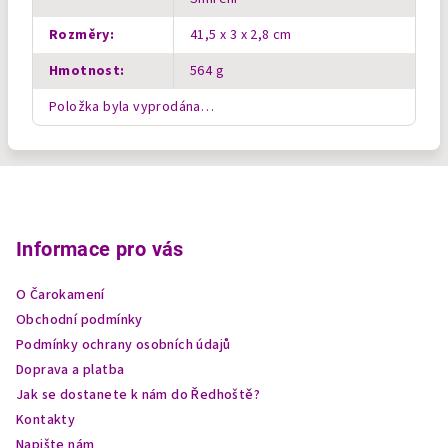
Rozměry
:
41,5 x 3 x 2,8 cm
Hmotnost
:
564 g
Položka byla vyprodána…
Z
á
p
Informace pro vás
a
O Čarokamení
t
Obchodní podmínky
í
Podmínky ochrany osobních údajů
Doprava a platba
Jak se dostanete k nám do Ředhoště?
Kontakty
Napište nám