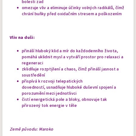
bolesti zad
omezuje vliv a eliminuje účinky volných radikálů, čímž
chrání buňky před oxidačním stresem a poškozením
Vliv na duši:
přináší hluboký klid a mír do každodenního života,
pomáhá uklidnit mysl a vytváří prostor pro relaxaci a
regeneraci
zklidňuje rozptýlení a chaos, čímž přináší jasnost a
soustředění
přispívá k rozvoji telepatických
dovedností, usnadňuje hluboké duševní spojení a
porozumění mezi jednotlivci
čistí energetická pole a bloky, obnovuje tak
přirozený tok energie v těle
Země původu: Maroko