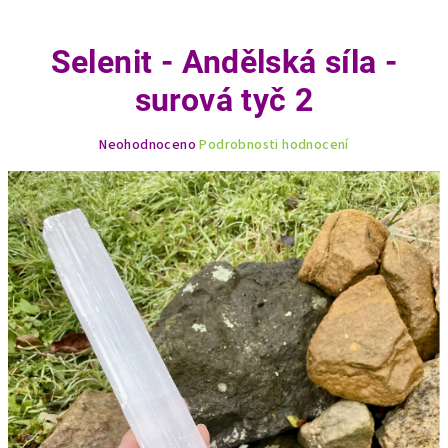
Selenit - Andělská síla -
surová tyč 2
Průměrné
Neohodnoceno
Podrobnosti hodnocení
hodnocení
produktu
je
0,0
z
5
hvězdiček.