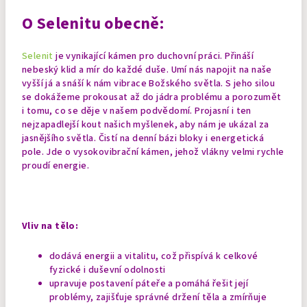
O Selenitu obecně:
Selenit
je vynikající kámen pro duchovní práci. Přináší
nebeský klid a mír do každé duše. Umí nás napojit na naše
vyšší já a snáší k nám vibrace Božského světla. S jeho silou
se dokážeme prokousat až do jádra problému a porozumět
i tomu, co se děje v našem podvědomí. Projasní i ten
nejzapadlejší kout našich myšlenek, aby nám je ukázal za
jasnějšího světla.
Čistí na denní bázi bloky i energetická
pole. Jde o vysokovibrační kámen, jehož vlákny velmi rychle
proudí energie.
Vliv na tělo:
dodává energii a vitalitu, což přispívá k celkové
fyzické i duševní odolnosti
upravuje postavení páteře a pomáhá řešit její
problémy, zajišťuje správné držení těla a zmírňuje