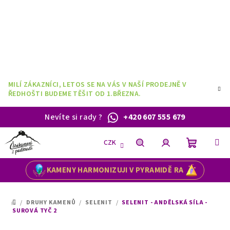
Přejít
na
obsah
MILÍ ZÁKAZNÍCI, LETOS SE NA VÁS V NAŠÍ PRODEJNĚ V
ŘEDHOŠTI BUDEME TĚŠIT OD 1.BŘEZNA.
Nevíte si rady
?
+420 607 555 679
CZK
Nákupní
Hledat
Přihlášení
KAMENY HARMONIZUJI V PYRAMIDĚ RA
košík
/
DRUHY KAMENŮ
/
SELENIT
/
SELENIT - ANDĚLSKÁ SÍLA -
DOMŮ
SUROVÁ TYČ 2