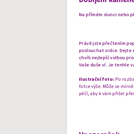
Na přímém slunci nebo př
Právě jste přečtením pop
poslouchat srdce. Dejte n
chvíli nejlepší volbou pr
Vaše duše ví. Je tenhle v
Ilustrační foto:
Po rozba
fotce výše. Může se mírně
péčí, aby k vám přišel pře