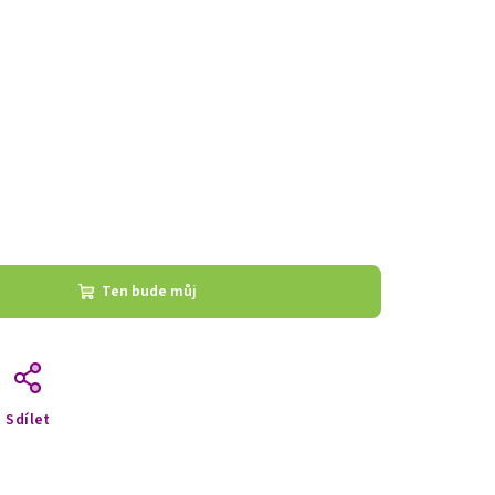
Ten bude můj
Sdílet