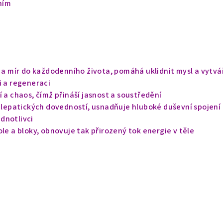
ním
d a mír do každodenního života, pomáhá uklidnit mysl a vytvá
i a regeneraci
í a chaos, čímž přináší jasnost a soustředění
telepatických dovedností, usnadňuje hluboké duševní spojení
dnotlivci
ole a bloky, obnovuje tak přirozený tok energie v těle