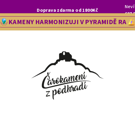
Neví
I, LETOS SE NA VÁS V NAŠÍ PRODEJNĚ V ŘEDHOŠTI BUDEME TĚŠIT OD
Doprava zdarma od 1800Kč
607 
KAMENY HARMONIZUJI V PYRAMIDĚ RA