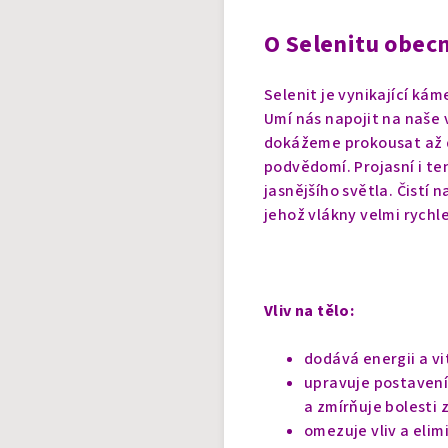
O Selenitu obec
Selenit je vynikající kám
Umí nás napojit na naše v
dokážeme prokousat až d
podvědomí. Projasní i te
jasnějšího světla.
Čistí 
jehož vlákny velmi rychl
Vliv na tělo:
dodává energii a vit
upravuje postavení 
a zmírňuje bolesti 
omezuje vliv a elim