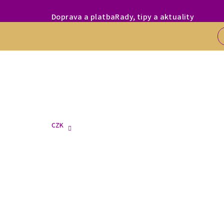
Přejít
MILÍ ZÁKAZNÍC
Doprava a platba
Rady, tipy a aktuality
na
obsah
CZK