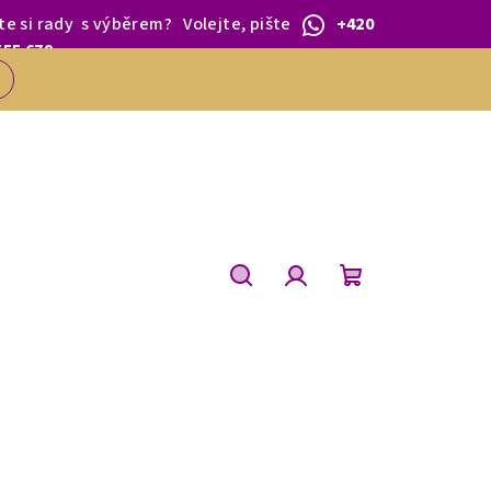
te si rady
s výběrem
?
Volejte, pište
+420
 1.BŘEZNA.
555 679
Hledat
Přihlášení
Nákupní
košík