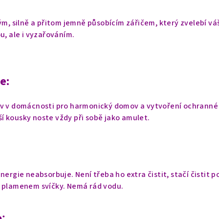
kým, silně a přitom jemně působícím zářičem, který zvelebí vá
u, ale i vyzařováním.
e:
iv v domácnosti pro harmonický domov a vytvoření ochranné
í kousky noste vždy při sobě jako amulet.
nergie neabsorbuje. Není třeba ho extra čistit, stačí čistit 
d plamenem svíčky. Nemá rád vodu.
: