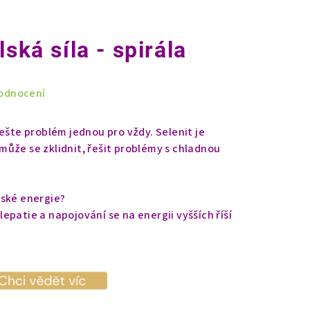
lská síla - spirála
odnocení
ešte problém jednou pro vždy. Selenit je
ůže se zklidnit, řešit problémy s chladnou
lské energie?
epatie a napojování se na energii vyšších říší