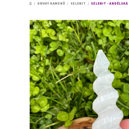
/
DRUHY KAMENŮ
/
SELENIT
/
SELENIT - ANDĚLSKÁ 
DOMŮ