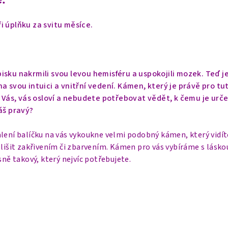
i úplňku za svitu měsíce.
isku nakrmili svou levou hemisféru a uspokojili mozek. Teď j
a svou intuici a vnitřní vedení. Kámen, který je právě pro tu
o Vás, vás osloví a nebudete potřebovat vědět, k čemu je urče
áš pravý?
lení balíčku na vás vykoukne velmi podobný kámen, který vidít
 lišit zakřivením či zbarvením. Kámen pro vás vybíráme s lásko
sně takový, který nejvíc potřebujete.