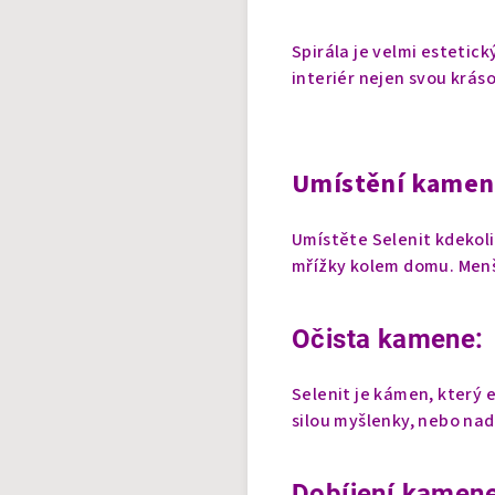
Spirála je velmi estetic
interiér nejen svou kráso
Umístění kamen
Umístěte Selenit kdekol
mřížky kolem domu.
Menš
Očista kamene:
Selenit je kámen, který e
silou myšlenky, nebo na
Dobíjení kamene