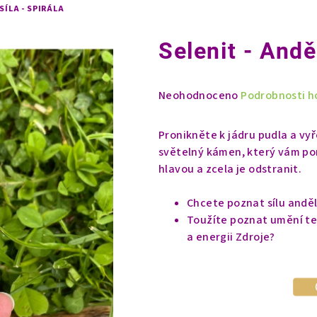
SÍLA - SPIRÁLA
Selenit - Andě
Průměrné
Neohodnoceno
Podrobnosti h
hodnocení
produktu
Pronikněte k jádru pudla a vyř
je
světelný kámen, který vám pom
0,0
hlavou a zcela je odstranit.
z
5
Chcete poznat sílu andě
hvězdiček.
Toužíte poznat umění tel
a energii Zdroje?