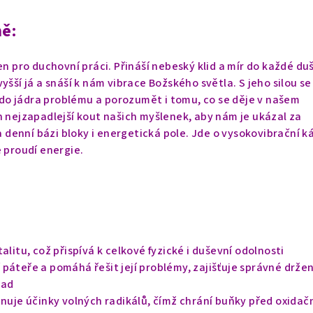
ně:
en pro duchovní práci. Přináší nebeský klid a mír do každé du
yšší já a snáší k nám vibrace Božského světla. S jeho silou se
o jádra problému a porozumět i tomu, co se děje v našem
n nejzapadlejší kout našich myšlenek, aby nám je ukázal za
na denní bázi bloky i energetická pole. Jde o vysokovibrační 
e proudí energie.
alitu, což přispívá k celkové fyzické i duševní odolnosti
páteře a pomáhá řešit její problémy, zajišťuje správné držen
zad
inuje účinky volných radikálů, čímž chrání buňky před oxidač