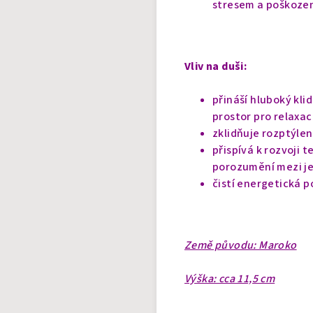
stresem a poškoze
Vliv na duši:
přináší hluboký kli
prostor pro relaxac
zklidňuje rozptýlen
přispívá k rozvoji 
porozumění mezi je
čistí energetická p
Země původu: Maroko
Výška: cca 11,5 cm