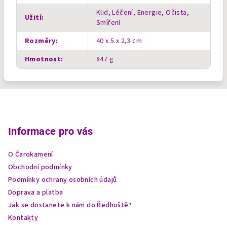
Klid, Léčení, Energie, Očista,
Užití
:
Smíření
Rozměry
:
40 x 5 x 2,3 cm
Hmotnost
:
847 g
Z
á
p
Informace pro vás
a
O Čarokamení
t
Obchodní podmínky
í
Podmínky ochrany osobních údajů
Doprava a platba
Jak se dostanete k nám do Ředhoště?
Kontakty