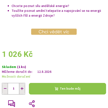
Chcete poznat sílu andělské energie?
Toužíte poznat umění telepatie a napojování se na energii
vyšších říší a energii Zdroje?
1 026 Kč
Měrná
Skladem
(1 ks)
cena:
Můžeme doručit do:
12.8.2026
Možnosti doručení
−
+
Ten bude můj