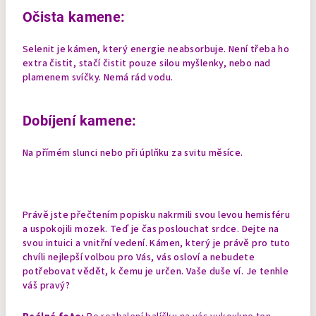
Očista kamene:
Selenit je kámen, který energie neabsorbuje. Není třeba ho
extra čistit, stačí čistit pouze silou myšlenky, nebo nad
plamenem svíčky. Nemá rád vodu.
Dobíjení kamene:
Na přímém slunci nebo při úplňku za svitu měsíce.
Právě jste přečtením popisku nakrmili svou levou hemisféru
a uspokojili mozek. Teď je čas poslouchat srdce. Dejte na
svou intuici a vnitřní vedení. Kámen, který je právě pro tuto
chvíli nejlepší volbou pro Vás, vás osloví a nebudete
potřebovat vědět, k čemu je určen. Vaše duše ví. Je tenhle
váš pravý?