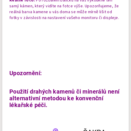
Reálné foto:
Po rozbalení balíčku na vás vykoukne ten
samý kámen, který vidíte na fotce výše. Upozorňujeme, že
reálná barva kamene u vás doma se může mírně lišit od
fotky v závislosti na nastavení vašeho monitoru či displeje.
Upozornění:
Použití drahých kamenů či minerálů není
alternativní metodou ke konvenční
lékařské péči.