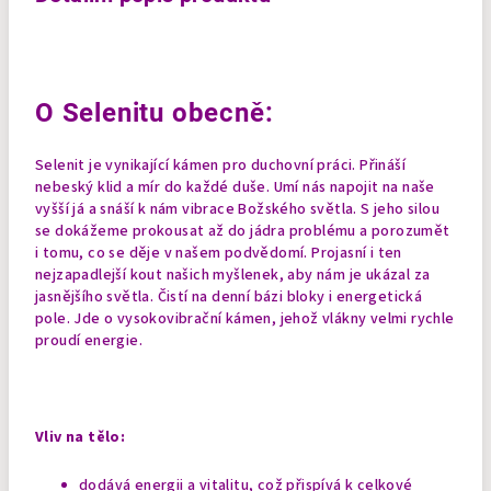
O Selenitu obecně:
Selenit je vynikající kámen pro duchovní práci. Přináší
nebeský klid a mír do každé duše. Umí nás napojit na naše
vyšší já a snáší k nám vibrace Božského světla. S jeho silou
se dokážeme prokousat až do jádra problému a porozumět
i tomu, co se děje v našem podvědomí. Projasní i ten
nejzapadlejší kout našich myšlenek, aby nám je ukázal za
jasnějšího světla.
Čistí na denní bázi bloky i energetická
pole. Jde o vysokovibrační kámen, jehož vlákny velmi rychle
proudí energie.
Vliv na tělo:
dodává energii a vitalitu, což přispívá k celkové