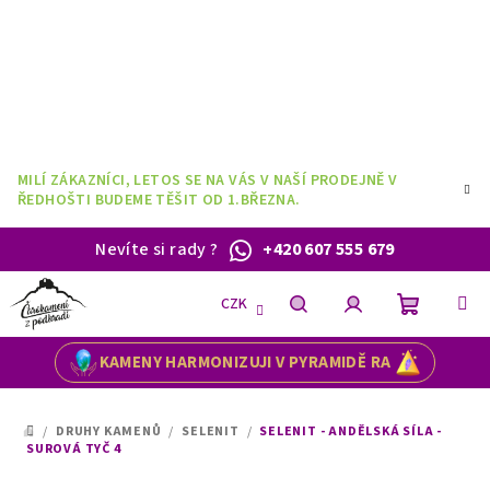
Přejít
na
obsah
MILÍ ZÁKAZNÍCI, LETOS SE NA VÁS V NAŠÍ PRODEJNĚ V
ŘEDHOŠTI BUDEME TĚŠIT OD 1.BŘEZNA.
Nevíte si rady
?
+420 607 555 679
CZK
Nákupní
Hledat
Přihlášení
KAMENY HARMONIZUJI V PYRAMIDĚ RA
košík
/
DRUHY KAMENŮ
/
SELENIT
/
SELENIT - ANDĚLSKÁ SÍLA -
DOMŮ
SUROVÁ TYČ 4