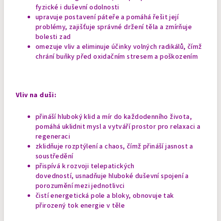
fyzické i duševní odolnosti
upravuje postavení páteře a pomáhá řešit její
problémy, zajišťuje správné držení těla a zmírňuje
bolesti zad
omezuje vliv a eliminuje účinky volných radikálů, čímž
chrání buňky před oxidačním stresem a poškozením
Vliv na duši:
přináší hluboký klid a mír do každodenního života,
pomáhá uklidnit mysl a vytváří prostor pro relaxaci a
regeneraci
zklidňuje rozptýlení a chaos, čímž přináší jasnost a
soustředění
přispívá k rozvoji telepatických
dovedností, usnadňuje hluboké duševní spojení a
porozumění mezi jednotlivci
čistí energetická pole a bloky, obnovuje tak
přirozený tok energie v těle