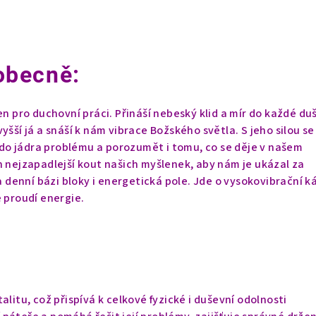
obecně:
en pro duchovní práci. Přináší nebeský klid a mír do každé du
yšší já a snáší k nám vibrace Božského světla. S jeho silou se
o jádra problému a porozumět i tomu, co se děje v našem
n nejzapadlejší kout našich myšlenek, aby nám je ukázal za
na denní bázi bloky i energetická pole. Jde o vysokovibrační 
e proudí energie.
alitu, což přispívá k celkové fyzické i duševní odolnosti