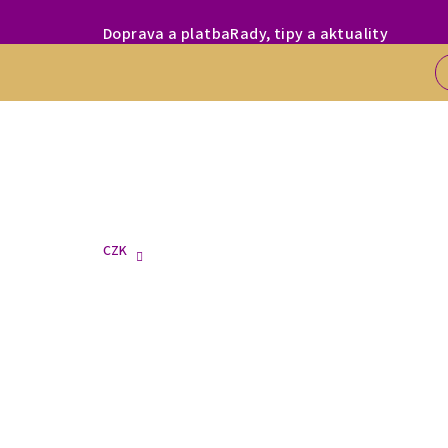
Přejít
MILÍ ZÁKAZNÍC
Doprava a platba
Rady, tipy a aktuality
na
obsah
CZK