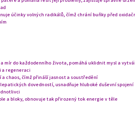
páteře a pomáhá řešit její problémy, zajišťuje správné držen
zad
inuje účinky volných radikálů, čímž chrání buňky před oxidač
ním
d a mír do každodenního života, pomáhá uklidnit mysl a vytvá
i a regeneraci
í a chaos, čímž přináší jasnost a soustředění
telepatických dovedností, usnadňuje hluboké duševní spojení
dnotlivci
ole a bloky, obnovuje tak přirozený tok energie v těle