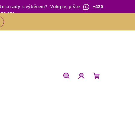
te si rady
s výběrem
?
Volejte, pište
+420
 1.BŘEZNA.
555 679
Hledat
Přihlášení
Nákupní
košík