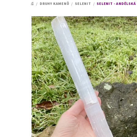
/
DRUHY KAMENŮ
/
SELENIT
/
SELENIT - ANDĚLSKÁ 
DOMŮ