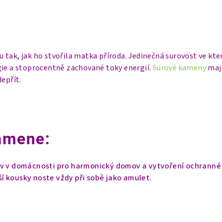
tak, jak ho stvořila matka příroda. Jedinečná surovost ve kter
gie a stoprocentně zachované toky energií.
Surové kameny
mají
depřít.
amene:
iv v domácnosti pro harmonický domov a vytvoření ochranné
í kousky noste vždy při sobě jako amulet.