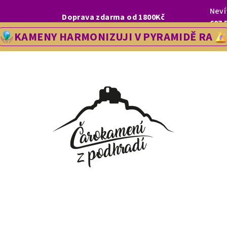
Neví
I, LETOS SE NA VÁS V NAŠÍ PRODEJNĚ V ŘEDHOŠTI BUDEME TĚŠIT OD
Doprava zdarma od 1800Kč
607 
KAMENY HARMONIZUJI V PYRAMIDĚ RA