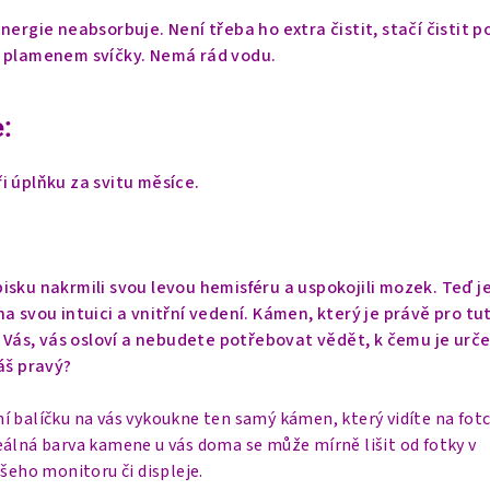
nergie neabsorbuje. Není třeba ho extra čistit, stačí čistit 
d plamenem svíčky. Nemá rád vodu.
:
i úplňku za svitu měsíce.
isku nakrmili svou levou hemisféru a uspokojili mozek. Teď j
a svou intuici a vnitřní vedení. Kámen, který je právě pro tu
o Vás, vás osloví a nebudete potřebovat vědět, k čemu je urče
áš pravý?
í balíčku na vás vykoukne ten samý kámen, který vidíte na fot
eálná barva kamene u vás doma se může mírně lišit od fotky v
ašeho monitoru či displeje.