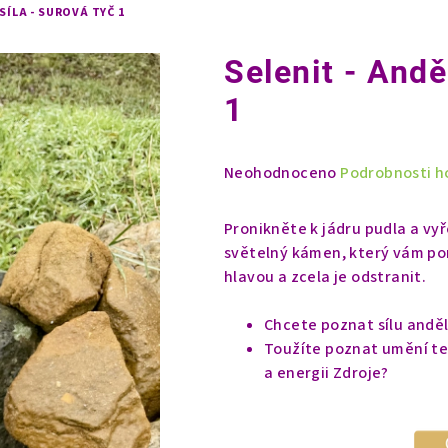
SÍLA - SUROVÁ TYČ 1
Selenit - Andě
1
Průměrné
Neohodnoceno
Podrobnosti h
hodnocení
produktu
Pronikněte k jádru pudla a vyř
je
světelný kámen, který vám pom
0,0
hlavou a zcela je odstranit.
z
5
Chcete poznat sílu andě
hvězdiček.
Toužíte poznat umění tel
a energii Zdroje?