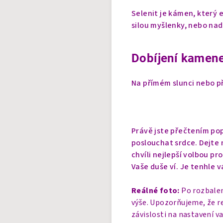
Selenit je kámen, který e
silou myšlenky, nebo na
Dobíjení kamene
Na přímém slunci nebo př
Právě jste přečtením pop
poslouchat srdce. Dejte n
chvíli nejlepší volbou pr
Vaše duše ví. Je tenhle v
Reálné foto:
Po rozbalen
výše. Upozorňujeme, že r
závislosti na nastavení v