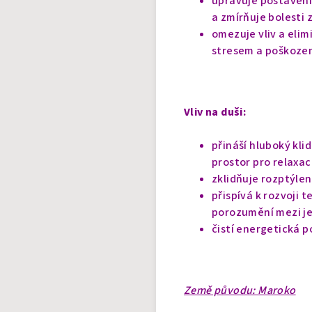
upravuje postavení 
a zmírňuje bolesti 
omezuje vliv a elim
stresem a poškoze
Vliv na duši:
přináší hluboký kli
prostor pro relaxac
zklidňuje rozptýlen
přispívá k rozvoji 
porozumění mezi je
čistí energetická p
Země původu: Maroko