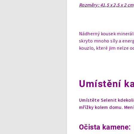
Rozměry: 41,5 x 2,5 x 2 cm
Nádherný kousek minerálu 
skryto mnoho síly a ener
kouzlo, které jim nelze o
Umístění k
Umístěte Selenit kdekol
mřížky kolem domu.
Menš
Očista kamene: