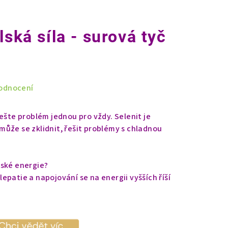
lská síla - surová tyč
odnocení
ešte problém jednou pro vždy. Selenit je
ůže se zklidnit, řešit problémy s chladnou
lské energie?
epatie a napojování se na energii vyšších říší