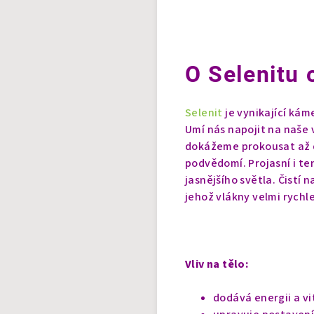
O Selenitu 
Selenit
je vynikající kám
Umí nás napojit na naše v
dokážeme prokousat až d
podvědomí. Projasní i te
jasnějšího světla.
Čistí 
jehož vlákny velmi rychl
Vliv na tělo:
dodává energii a vit