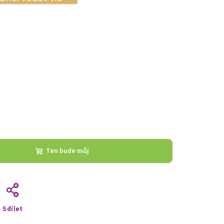
Ten bude můj
Sdílet