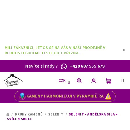
Přejít
na
obsah
MILÍ ZÁKAZNÍCI, LETOS SE NA VÁS V NAŠÍ PRODEJNĚ V
ŘEDHOŠTI BUDEME TĚŠIT OD 1.BŘEZNA.
Nevíte si rady
?
+420 607 555 679
CZK
Nákupní
Hledat
Přihlášení
KAMENY HARMONIZUJI V PYRAMIDĚ RA
košík
/
DRUHY KAMENŮ
/
SELENIT
/
SELENIT - ANDĚLSKÁ SÍLA -
DOMŮ
SVÍCEN SRDCE