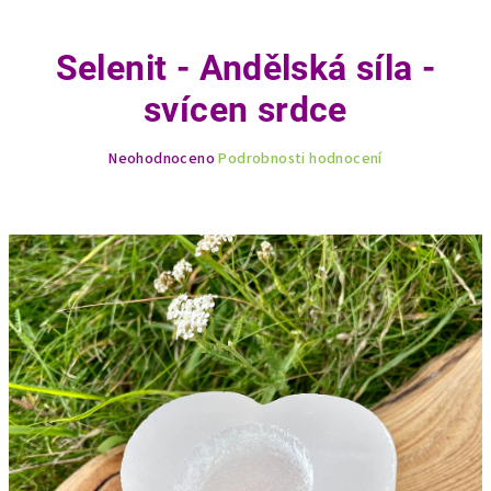
Selenit - Andělská síla -
svícen srdce
Průměrné
Neohodnoceno
Podrobnosti hodnocení
hodnocení
produktu
je
0,0
z
5
hvězdiček.