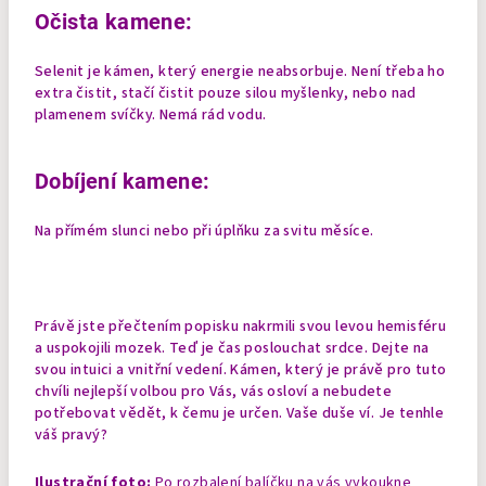
Očista kamene:
Selenit je kámen, který energie neabsorbuje. Není třeba ho
extra čistit, stačí čistit pouze silou myšlenky, nebo nad
plamenem svíčky. Nemá rád vodu.
Dobíjení kamene:
Na přímém slunci nebo při úplňku za svitu měsíce.
Právě jste přečtením popisku nakrmili svou levou hemisféru
a uspokojili mozek. Teď je čas poslouchat srdce. Dejte na
svou intuici a vnitřní vedení. Kámen, který je právě pro tuto
chvíli nejlepší volbou pro Vás, vás osloví a nebudete
potřebovat vědět, k čemu je určen. Vaše duše ví. Je tenhle
váš pravý?
Ilustrační foto:
Po rozbalení balíčku na vás vykoukne