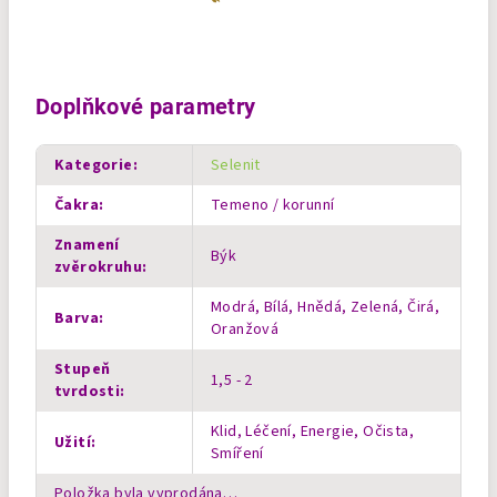
Doplňkové parametry
Kategorie
:
Selenit
Čakra
:
Temeno / korunní
Znamení
Býk
zvěrokruhu
:
Modrá, Bílá, Hnědá, Zelená, Čirá,
Barva
:
Oranžová
Stupeň
1,5 - 2
tvrdosti
:
Klid, Léčení, Energie, Očista,
Užití
:
Smíření
Položka byla vyprodána…