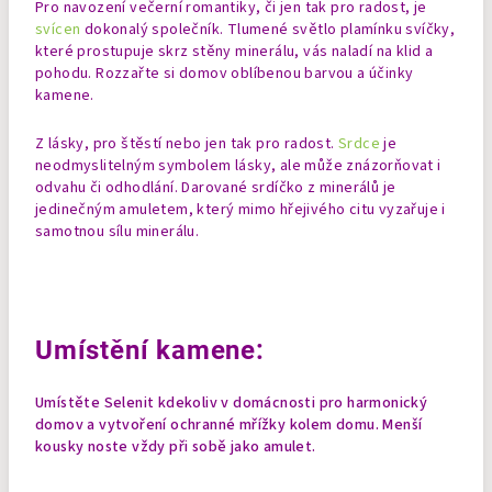
Pro navození večerní romantiky, či jen tak pro radost, je
svícen
dokonalý společník. Tlumené světlo plamínku svíčky,
které prostupuje skrz stěny minerálu, vás naladí na klid a
pohodu. Rozzařte si domov oblíbenou barvou a účinky
kamene.
Z lásky, pro štěstí nebo jen tak pro radost.
Srdce
je
neodmyslitelným symbolem lásky, ale může znázorňovat i
odvahu či odhodlání. Darované srdíčko z minerálů je
jedinečným amuletem, který mimo hřejivého citu vyzařuje i
samotnou sílu minerálu.
Umístění kamene:
Umístěte Selenit kdekoliv v domácnosti pro harmonický
domov a vytvoření ochranné mřížky kolem domu.
Menší
kousky noste vždy při sobě jako amulet.