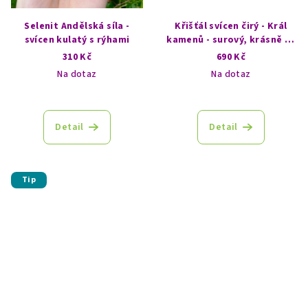
Selenit Andělská síla -
Křišťál svícen čirý - Král
svícen kulatý s rýhami
kamenů - surový, krásně se
prosvítí - rovnoběžník
310 Kč
690 Kč
Na dotaz
Na dotaz
Detail
Detail
Tip