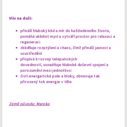
Vliv na duši:
přináší hluboký klid a mír do každodenního života,
pomáhá uklidnit mysl a vytváří prostor pro relaxaci a
regeneraci
zklidňuje rozptýlení a chaos, čímž přináší jasnost a
soustředění
přispívá k rozvoji telepatických
dovedností, usnadňuje hluboké duševní spojení a
porozumění mezi jednotlivci
čistí energetická pole a bloky, obnovuje tak
přirozený tok energie v těle
Země původu: Maroko