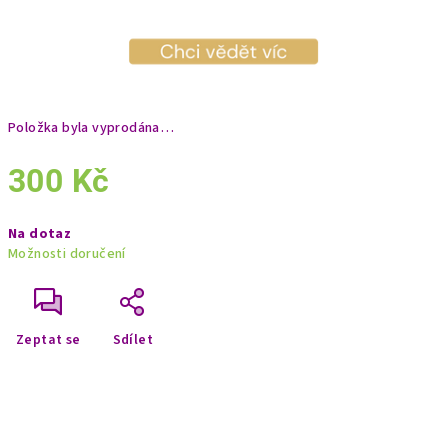
Položka byla vyprodána…
300 Kč
Měrná
Na dotaz
cena:
Možnosti doručení
Zeptat se
Sdílet