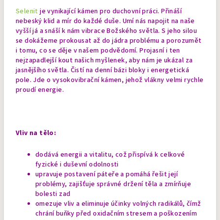
Selenit
je vynikající kámen pro duchovní práci. Přináší
nebeský klid a mír do každé duše. Umí nás napojit na naše
vyšší já a snáší k nám vibrace Božského světla. S jeho silou
se dokážeme prokousat až do jádra problému a porozumět
i tomu, co se děje v našem podvědomí. Projasní i ten
nejzapadlejší kout našich myšlenek, aby nám je ukázal za
jasnějšího světla.
Čistí na denní bázi bloky i energetická
pole. Jde o vysokovibrační kámen, jehož vlákny velmi rychle
proudí energie.
Vliv na tělo:
dodává energii a vitalitu, což přispívá k celkové
fyzické i duševní odolnosti
upravuje postavení páteře a pomáhá řešit její
problémy, zajišťuje správné držení těla a zmírňuje
bolesti zad
omezuje vliv a eliminuje účinky volných radikálů, čímž
chrání buňky před oxidačním stresem a poškozením