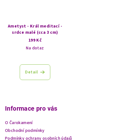
Ametyst - Král meditací -
srdce malé (cca 3 cm)
199 Kč
Na dotaz
Detail
Z
á
p
Informace pro vás
a
O Čarokamení
t
Obchodní podmínky
í
Podmínky ochrany osobních údajů