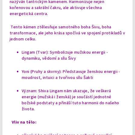
nazýván tantrickým kamenem. Harmonizuje nejen
kořenovou a sakrální čakru, ale aktivuje všechna
energetická centra.
Tento kámen ztělesňuje samotného boha Šivu, boha
transformace, ale jeho krása spočívá ve spojení protikladů v
jednom celku.
Lingam (Tvar): Symbolizuje mužskou energii -
dynamiku, vědomí a sílu Šivy
Yoni (Pruhy a skvrny): Představuje ženskou energii -
moudrost, intuici a tvořivou sílu Šakti
Význam: Shiva Lingam nám ukazuje, že veškerá
energie (mužská i ženská) je součástí jednotné
božské podstaty a přináší tuto harmonii do našeho
života.
Vliv na tělo: