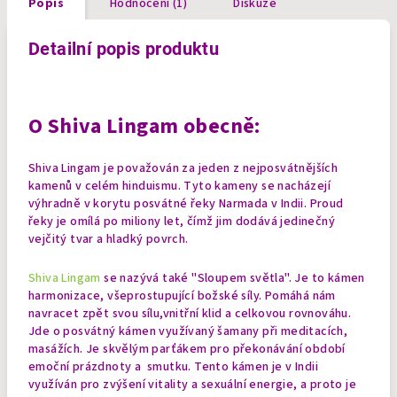
Popis
Hodnocení (1)
Diskuze
Detailní popis produktu
O Shiva Lingam obecně:
Shiva Lingam je považován za jeden z nejposvátnějších
kamenů v celém hinduismu. Tyto kameny se nacházejí
výhradně v korytu posvátné řeky Narmada v Indii. Proud
řeky je omílá po miliony let, čímž jim dodává jedinečný
vejčitý tvar a hladký povrch.
Shiva Lingam
se nazývá také
"Sloupem světla". Je to kámen
harmonizace, všeprostupující božské síly. Pomáhá nám
navracet zpět svou sílu,
vnitřní klid a celkovou rovnováhu.
Jde o posvátný kámen využívaný šamany při meditacích,
masážích. Je skvělým parťákem pro překonávání období
emoční prázdnoty a smutku.
Tento kámen je v Indii
využíván pro zvýšení vitality a sexuální energie, a proto je