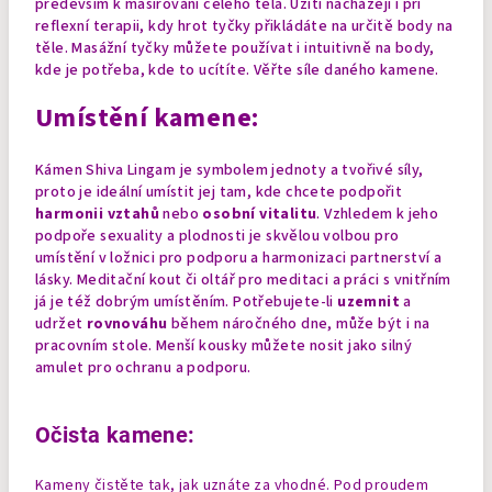
především k masírování celého těla. Užití nacházejí i při
reflexní terapii, kdy hrot tyčky přikládáte na určitě body na
těle. Masážní tyčky můžete používat i intuitivně na body,
kde je potřeba, kde to ucítíte. Věřte síle daného kamene.
Umístění kamene:
Kámen Shiva Lingam je symbolem jednoty a tvořivé síly,
proto je ideální umístit jej tam, kde chcete podpořit
harmonii vztahů
nebo
osobní vitalitu
.
Vzhledem k jeho
podpoře sexuality a plodnosti je skvělou volbou pro
umístění v ložnici pro podporu a harmonizaci partnerství a
lásky
. Meditační kout či oltář pro meditaci a práci s vnitřním
já je též dobrým umístěním. Potřebujete-li
uzemnit
a
udržet
rovnováhu
během náročného dne, může být i na
pracovním stole.
Menší kousky můžete nosit jako silný
amulet pro ochranu a podporu
.
Očista kamene:
Kameny čistěte tak, jak uznáte za vhodné. Pod proudem