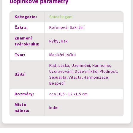
Doplňkové parametry
Kategorie
:
Shiva lingam
Čakra
:
Kořenová, Sakrální
Znamení
Ryby, Rak
zvěrokruhu
:
Tvar
:
Masážní tyčka
Klid, Láska, Uzemnění, Harmonie,
Uzdravování, Duševní klid, Plodnost,
Užití
:
Sexualita, Vitalita, Harmonizace,
Bezpečí
Rozměry
:
cca 10,5 - 12 x1,5 cm
Místo
Indie
nálezu
: