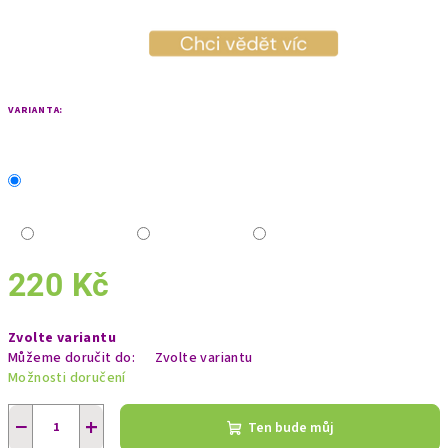
VARIANTA:
220 Kč
Měrná
Zvolte variantu
cena:
Můžeme doručit do:
Zvolte variantu
Možnosti doručení
−
+
Ten bude můj