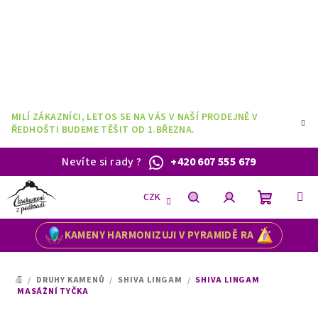
Přejít
na
obsah
MILÍ ZÁKAZNÍCI, LETOS SE NA VÁS V NAŠÍ PRODEJNĚ V
ŘEDHOŠTI BUDEME TĚŠIT OD 1.BŘEZNA.
Nevíte si rady
?
+420 607 555 679
CZK
Nákupní
Hledat
Přihlášení
KAMENY HARMONIZUJI V PYRAMIDĚ RA
košík
/
DRUHY KAMENŮ
/
SHIVA LINGAM
/
SHIVA LINGAM
DOMŮ
MASÁŽNÍ TYČKA