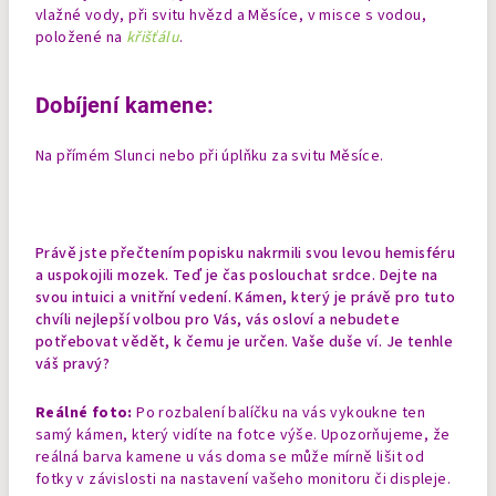
vlažné vody, při svitu hvězd a Měsíce, v misce s vodou,
položené na
křišťálu
.
Dobíjení kamene:
Na přímém Slunci nebo při úplňku za svitu Měsíce.
Právě jste přečtením popisku nakrmili svou levou hemisféru
a uspokojili mozek. Teď je čas poslouchat srdce. Dejte na
svou intuici a vnitřní vedení. Kámen, který je právě pro tuto
chvíli nejlepší volbou pro Vás, vás osloví a nebudete
potřebovat vědět, k čemu je určen. Vaše duše ví. Je tenhle
váš pravý?
Reálné foto:
Po rozbalení balíčku na vás vykoukne ten
samý kámen, který vidíte na fotce výše. Upozorňujeme, že
reálná barva kamene u vás doma se může mírně lišit od
fotky v závislosti na nastavení vašeho monitoru či displeje.