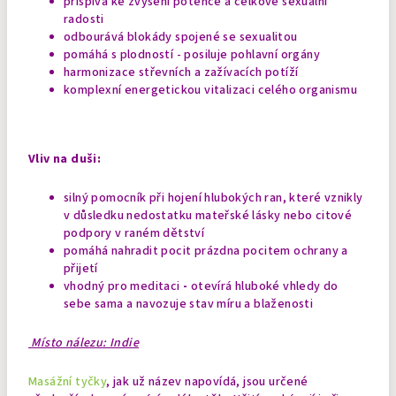
přispívá ke zvýšení potence a celkové sexuální
radosti
odbourává blokády spojené se sexualitou
pomáhá s plodností - posiluje pohlavní orgány
harmonizace střevních a zažívacích potíží
komplexní energetickou vitalizaci celého organismu
Vliv na duši:
silný pomocník při hojení hlubokých ran, které vznikly
v důsledku nedostatku mateřské lásky nebo citové
podpory v raném dětství
pomáhá nahradit pocit prázdna pocitem ochrany a
přijetí
vhodný pro
meditaci
-
otevírá hluboké vhledy do
sebe sama a navozuje stav míru a blaženosti
Místo nálezu: Indie
Masážní tyčky
, jak už název napovídá, jsou určené