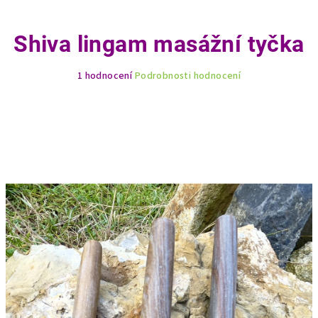
Shiva lingam masážní tyčka
Průměrné
1 hodnocení
Podrobnosti hodnocení
hodnocení
produktu
je
5,0
z
5
hvězdiček.