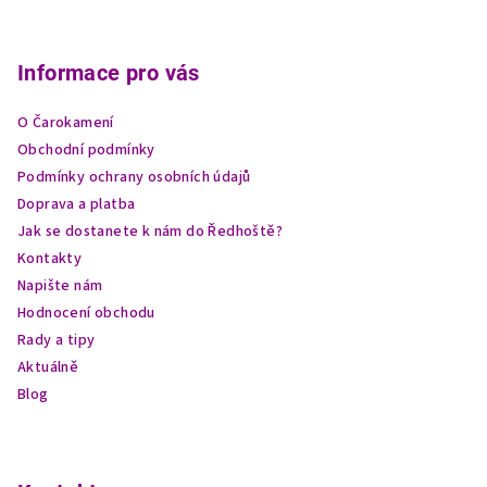
Z
á
p
Informace pro vás
a
O Čarokamení
t
Obchodní podmínky
í
Podmínky ochrany osobních údajů
Doprava a platba
Jak se dostanete k nám do Ředhoště?
Kontakty
Napište nám
Hodnocení obchodu
Rady a tipy
Aktuálně
Blog