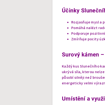
Účinky Sluneční
Rozjasňuje mysl a 
Pomáhá nalézt rado
Podporuje pozitivn
Zmírňuje pocity úz
Surový kámen – 
Každý kus Slunečního kam
ukrývá síla, kterou nelz
působí silněji než brouš
energeticky velmi výraz
Umístění a využ