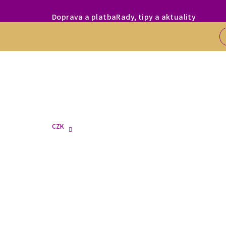
Přejít
MILÍ ZÁKAZNÍC
Doprava a platba
Rady, tipy a aktuality
na
obsah
CZK