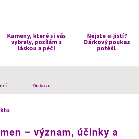
Kameny, které si vás
Nejste si jistí?
vybraly, posílám s
Dárkový poukaz
láskou a péčí
potěší.
ení
Diskuze
uktu
ámen – význam, účinky a