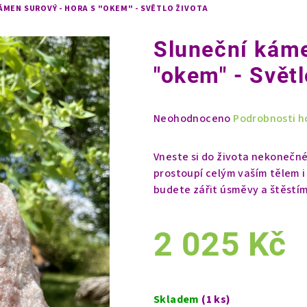
ÁMEN SUROVÝ - HORA S "OKEM" - SVĚTLO ŽIVOTA
Sluneční káme
"okem" - Světl
Průměrné
Neohodnoceno
Podrobnosti h
hodnocení
produktu
Vneste si do života nekonečn
je
prostoupí celým vaším tělem i m
0,0
budete zářit úsměvy a štěstím
z
5
2 025 Kč
hvězdiček.
Měrná
cena:
Skladem
(1 ks)