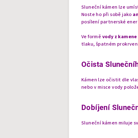
Sluneční kámen lze umíst
Noste ho při sobě jako
am
posílení partnerské ener
Ve formě
vody z kamene
tlaku, špatném prokrvení
Očista Slunečn
Kámen lze očistit dle vla
nebo v misce vody polo
Dobíjení Sluneč
Sluneční kámen miluje sv