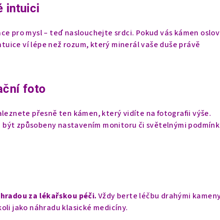
 intuici
ce pro mysl – teď naslouchejte srdci. Pokud vás kámen oslov
Intuice ví lépe než rozum, který minerál vaše duše právě
ační foto
aleznete přesně ten kámen, který vidíte na fotografii výše.
 být způsobeny nastavením monitoru či světelnými podmínk
áhradou za lékařskou péči.
Vždy berte léčbu drahými kameny
oli jako náhradu klasické medicíny.