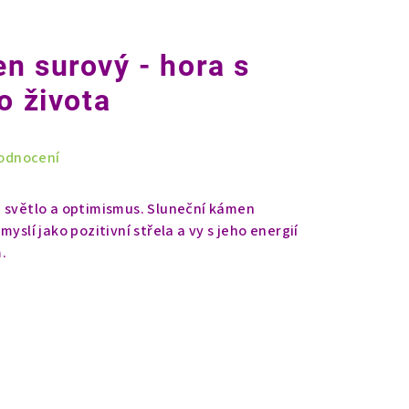
n surový - hora s
o života
odnocení
é světlo a optimismus. Sluneční kámen
yslí jako pozitivní střela a vy s jeho energií
.