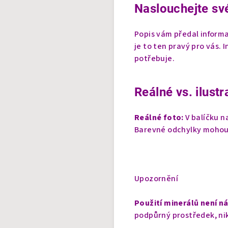
Naslouchejte své
Popis vám předal informa
je to ten pravý pro vás. 
potřebuje.
Reálné vs. ilustr
Reálné foto:
V balíčku n
Barevné odchylky mohou
Upozornění
Použití minerálů není n
podpůrný prostředek, nik