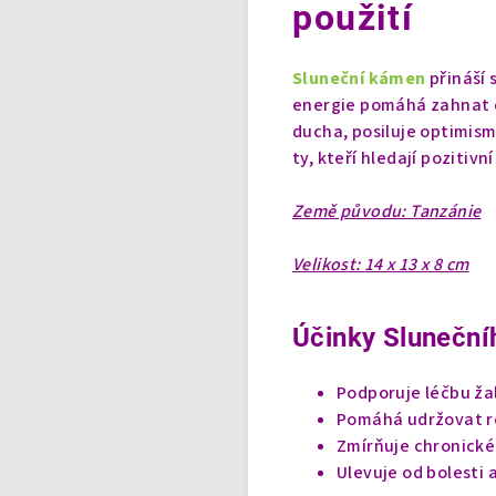
použití
Sluneční kámen
přináší 
energie pomáhá zahnat c
ducha, posiluje optimism
ty, kteří hledají pozitivn
Země původu: Tanzánie
Velikost: 14 x 13 x 8 cm
Účinky Sluneční
Podporuje léčbu ža
Pomáhá udržovat r
Zmírňuje chronické 
Ulevuje od bolesti 