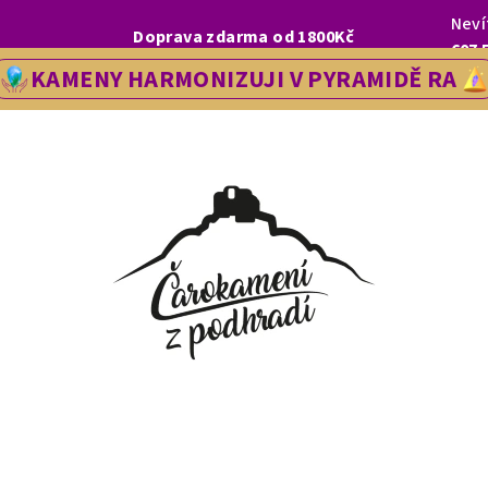
Neví
I, LETOS SE NA VÁS V NAŠÍ PRODEJNĚ V ŘEDHOŠTI BUDEME TĚŠIT OD
Doprava zdarma od 1800Kč
607 
KAMENY HARMONIZUJI V PYRAMIDĚ RA