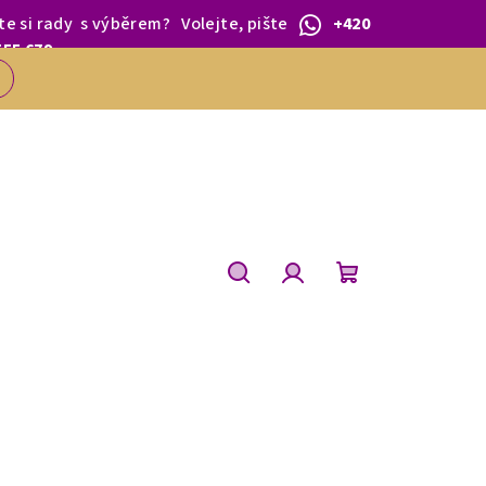
te si rady
s výběrem
?
Volejte, pište
+420
 1.BŘEZNA.
555 679
Hledat
Přihlášení
Nákupní
košík