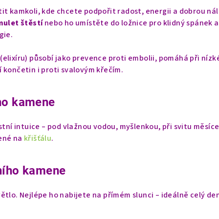
it kamkoli, kde chcete podpořit radost, energii a dobrou ná
ulet štěstí
nebo ho umístěte do ložnice pro klidný spánek a
gie.
(elixíru) působí jako prevence proti embolii, pomáhá při níz
 končetin i proti svalovým křečím.
ího kamene
stní intuice – pod vlažnou vodou, myšlenkou, při svitu měsíc
žené na
křišťálu
.
ního kamene
ětlo. Nejlépe ho nabijete na přímém slunci – ideálně celý den