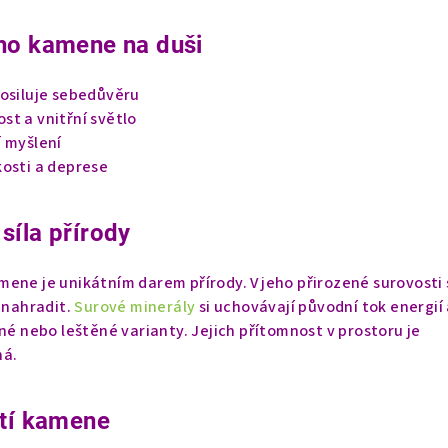
ho kamene na duši
posiluje sebedůvěru
st a vnitřní světlo
í myšlení
kosti a deprese
síla přírody
ene je unikátním darem přírody. V jeho přirozené surovosti 
e nahradit.
Surové minerály
si uchovávají původní tok energií
ené nebo leštěné varianty. Jejich přítomnost v prostoru je
ná.
ití kamene