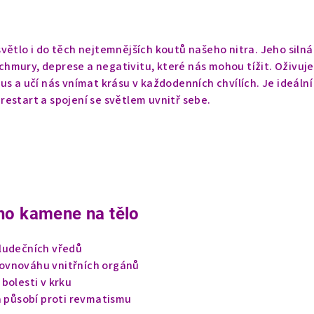
světlo i do těch nejtemnějších koutů našeho nitra. Jeho silná
hmury, deprese a negativitu, které nás mohou tížit. Oživuje
us a učí nás vnímat krásu v každodenních chvílích. Je ideální
í restart a spojení se světlem uvnitř sebe.
ho kamene na tělo
ludečních vředů
ovnováhu vnitřních orgánů
bolesti v krku
a působí proti revmatismu