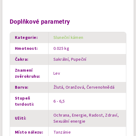
Doplňkové parametry
Kategorie
:
Sluneční kámen
Hmotnost
:
0.025 kg
Čakra
:
Sakrální, Pupeční
Znamení
Lev
zvěrokruhu
:
Barva
:
Žlutá, Oranžová, Červenohnědá
Stupeň
6 - 6,5
tvrdosti
:
Ochrana, Energie, Radost, Zdraví,
Užití
:
Sexuální energie
Místo nálezu
:
Tanzánie