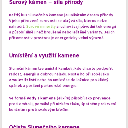
Surový kámen – síla přírody
Každý kus Slunečního kamene je unikátním darem přírody.
V jeho přirozené surovosti se ukrývá síla, kterou nelze
nahradit.
Surové minerály
si uchovávají původní tok energií
a působí silněji než broušené nebo leštěné varianty. Jejich
přítomnost v prostoru je energeticky velmi výrazná.
Umístění a využití kamene
Sluneční kámen lze umístit kamkoli, kde chcete podpořit
radost, energii a dobrou náladu. Noste ho při sobě jako
amulet štěstí
nebo ho umístěte do ložnice pro klidný
spánek a posílení partnerské energie.
Ve formě
vody z kamene
(elixíru) působí jako prevence
proti embolii, pomáhá při nízkém tlaku, špatném prokrvení
končetin i proti svalovým křečím.
Očista Slunečního kamene