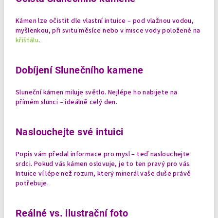
Kámen lze očistit dle vlastní intuice – pod vlažnou vodou,
myšlenkou, při svitu měsíce nebo v misce vody položené na
křišťálu
.
Dobíjení Slunečního kamene
Sluneční kámen miluje světlo. Nejlépe ho nabijete na
přímém slunci – ideálně celý den.
Naslouchejte své intuici
Popis vám předal informace pro mysl – teď naslouchejte
srdci. Pokud vás kámen oslovuje, je to ten pravý pro vás.
Intuice ví lépe než rozum, který minerál vaše duše právě
potřebuje.
Reálné vs. ilustrační foto