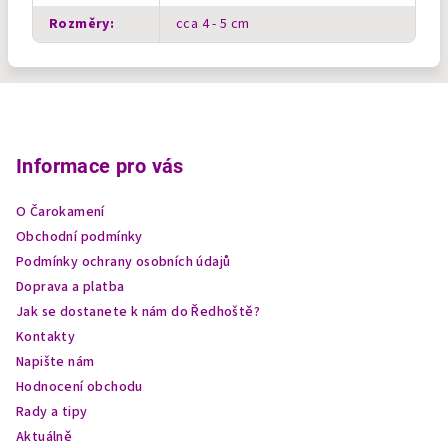
Rozměry
:
cca 4 - 5 cm
Z
á
p
Informace pro vás
a
O Čarokamení
t
Obchodní podmínky
í
Podmínky ochrany osobních údajů
Doprava a platba
Jak se dostanete k nám do Ředhoště?
Kontakty
Napište nám
Hodnocení obchodu
Rady a tipy
Aktuálně