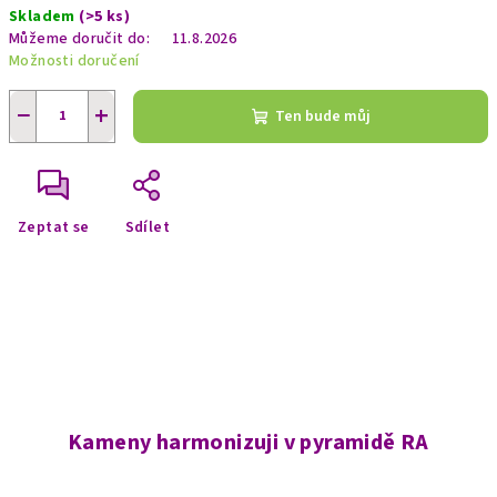
Skladem
(>5 ks)
cena:
Můžeme doručit do:
11.8.2026
Možnosti doručení
−
+
Ten bude můj
Zeptat se
Sdílet
Kameny harmonizuji v pyramidě RA