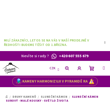
Přejít
na
obsah
MILÍ ZÁKAZNÍCI, LETOS SE NA VÁS V NAŠÍ PRODEJNĚ V
ŘEDHOŠTI BUDEME TĚŠIT OD 1.BŘEZNA.
Nevíte si rady
?
+420 607 555 679
CZK
Nákupní
Hledat
Přihlášení
KAMENY HARMONIZUJI V PYRAMIDĚ RA
košík
/
DRUHY KAMENŮ
/
SLUNEČNÍ KÁMEN
/
SLUNEČNÍ KÁMEN
DOMŮ
SUROVÝ - MALÉ KOUSKY - SVĚTLO ŽIVOTA