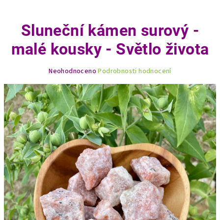
Sluneční kámen surový -
malé kousky - Světlo života
Průměrné
Neohodnoceno
Podrobnosti hodnocení
hodnocení
produktu
je
0,0
z
5
hvězdiček.