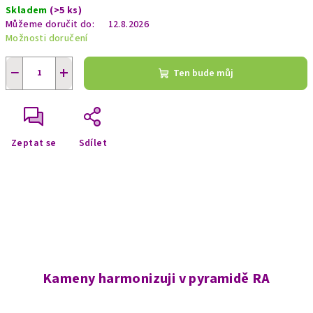
Skladem
(>5 ks)
cena:
Můžeme doručit do:
12.8.2026
Možnosti doručení
−
+
Ten bude můj
Zeptat se
Sdílet
Kameny harmonizuji v pyramidě RA