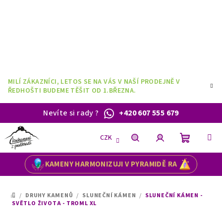
Přejít
na
obsah
MILÍ ZÁKAZNÍCI, LETOS SE NA VÁS V NAŠÍ PRODEJNĚ V
ŘEDHOŠTI BUDEME TĚŠIT OD 1.BŘEZNA.
Nevíte si rady
?
+420 607 555 679
CZK
Nákupní
Hledat
Přihlášení
KAMENY HARMONIZUJI V PYRAMIDĚ RA
košík
/
DRUHY KAMENŮ
/
SLUNEČNÍ KÁMEN
/
SLUNEČNÍ KÁMEN -
DOMŮ
SVĚTLO ŽIVOTA - TROML XL