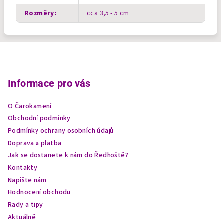
Rozměry
:
cca 3,5 - 5 cm
Z
á
p
Informace pro vás
a
O Čarokamení
t
Obchodní podmínky
í
Podmínky ochrany osobních údajů
Doprava a platba
Jak se dostanete k nám do Ředhoště?
Kontakty
Napište nám
Hodnocení obchodu
Rady a tipy
Aktuálně