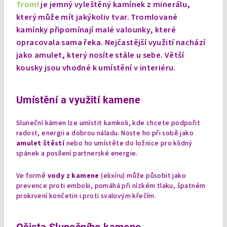
Troml
je jemný vyleštěný kamínek z minerálu,
který může mít jakýkoliv tvar. Tromlované
kamínky připomínají malé valounky, které
opracovala sama řeka. Nejčastější využití nachází
jako amulet, který nosíte stále u sebe. Větší
kousky jsou vhodné k umístění v interiéru.
Umístění a využití kamene
Sluneční kámen lze umístit kamkoli, kde chcete podpořit
radost, energii a dobrou náladu. Noste ho při sobě jako
amulet štěstí
nebo ho umístěte do ložnice pro klidný
spánek a posílení partnerské energie.
Ve formě
vody z kamene
(elixíru) může působit jako
prevence proti embolii, pomáhá při nízkém tlaku, špatném
prokrvení končetin i proti svalovým křečím.
Očista Slunečního kamene