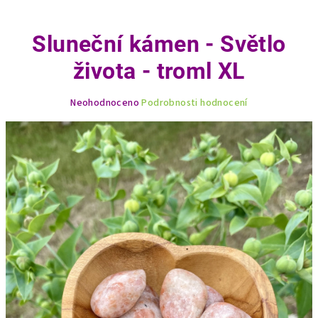
Sluneční kámen - Světlo
života - troml XL
Průměrné
Neohodnoceno
Podrobnosti hodnocení
hodnocení
produktu
je
0,0
z
5
hvězdiček.