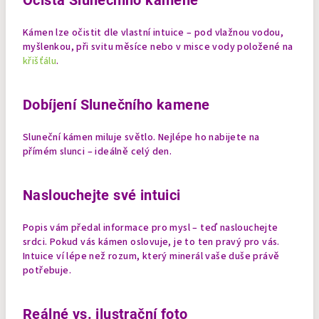
Kámen lze očistit dle vlastní intuice – pod vlažnou vodou,
myšlenkou, při svitu měsíce nebo v misce vody položené na
křišťálu
.
Dobíjení Slunečního kamene
Sluneční kámen miluje světlo. Nejlépe ho nabijete na
přímém slunci – ideálně celý den.
Naslouchejte své intuici
Popis vám předal informace pro mysl – teď naslouchejte
srdci. Pokud vás kámen oslovuje, je to ten pravý pro vás.
Intuice ví lépe než rozum, který minerál vaše duše právě
potřebuje.
Reálné vs. ilustrační foto