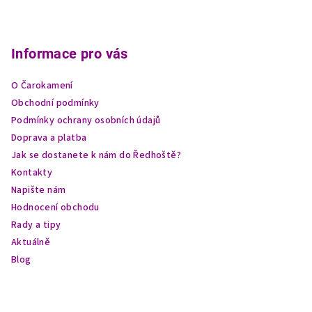
Z
á
p
Informace pro vás
a
O Čarokamení
t
Obchodní podmínky
í
Podmínky ochrany osobních údajů
Doprava a platba
Jak se dostanete k nám do Ředhoště?
Kontakty
Napište nám
Hodnocení obchodu
Rady a tipy
Aktuálně
Blog