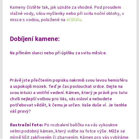
Kameny čistěte tak, jak uznáte za vhodné. Pod proudem
vlažné vody, silou myšlenky nebo při svitu noční oblohy, v
misce s vodou, položené na
křišťálu
.
Dobíjení kamene:
Na přímém slunci nebo při úplňku za svitu měsíce.
Právě jste přečtením popisku nakrmili svou levou hemisféru
a uspokojili mozek. Teď je čas poslouchat srdce. Dejte na
svou intuici a vnitřní vedení. Kámen, který je právě pro tuto
chvíli nejlepší volbou pro Vás, vás osloví a nebudete
potřebovat vědět, k čemu je určen. Vaše duše ví. Je tenhle
váš pravý?
Ilustrační foto:
Po rozbalení balíčku na vás vykoukne
velmi podobný kámen, který vidíte na fotce výše. Může se
mírně lišit zakřivením či zbarvením. Kámen pro vás vybíráme