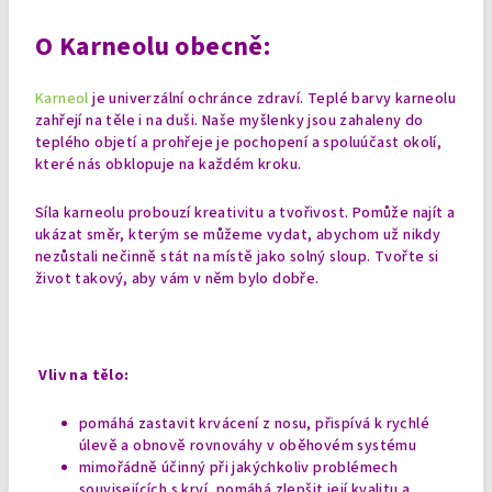
O Karneolu obecně:
Karneol
je univerzální ochránce zdraví. Teplé barvy karneolu
zahřejí na těle i na duši. Naše myšlenky jsou zahaleny do
teplého objetí a prohřeje je pochopení a spoluúčast okolí,
které nás obklopuje na každém kroku.
Síla karneolu probouzí kreativitu a tvořivost. Pomůže najít a
ukázat směr, kterým se můžeme vydat, abychom už nikdy
nezůstali nečinně stát na místě jako solný sloup. Tvořte si
život takový, aby vám v něm bylo dobře.
Vliv na tělo:
pomáhá zastavit krvácení z nosu, přispívá k rychlé
úlevě a obnově rovnováhy v oběhovém systému
mimořádně účinný při jakýchkoliv problémech
souvisejících s krví, pomáhá zlepšit její kvalitu a