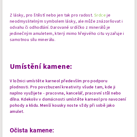
Z lásky, pro štěstí nebo jen tak pro radost.
Srdce
je
neodmyslitelným symbolem lásky, ale může znázorňovat i
odvahu či odhodlání. Darované srdíčko z minerálů je
jedinečným amuletem, který mimo hřejivého citu vyzařuje i
samotnou sílu minerálu.
Umístění kamene:
V ložnici umístěte karneol především pro podporu
plodnosti. Pro povzbuzení kreativity všude tam, kde ji
naplno využijete - pracovna, kancelář, pracovní stůl nebo
dílna. Kdekoliv v domácnosti umístěte karneol pro navození
pohody a klidu.
Menší kousky noste vždy při sobě jako
amulet.
Očista kamene: