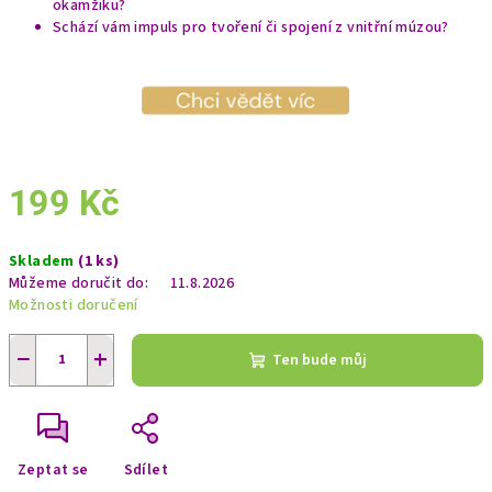
okamžiku?
Schází vám impuls pro tvoření či spojení z vnitřní múzou?
199 Kč
Měrná
Skladem
(1 ks)
cena:
Můžeme doručit do:
11.8.2026
Možnosti doručení
−
+
Ten bude můj
Zeptat se
Sdílet