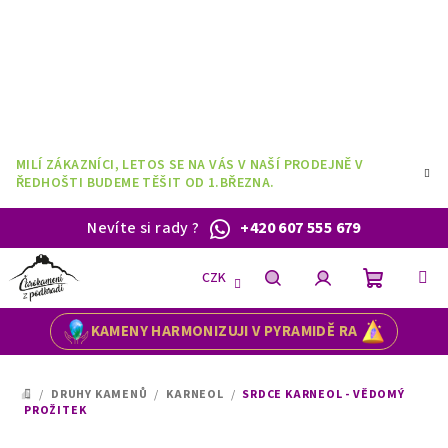
Přejít
na
obsah
MILÍ ZÁKAZNÍCI, LETOS SE NA VÁS V NAŠÍ PRODEJNĚ V
ŘEDHOŠTI BUDEME TĚŠIT OD 1.BŘEZNA.
Nevíte si rady
?
+420 607 555 679
CZK
Nákupní
Hledat
Přihlášení
KAMENY HARMONIZUJI V PYRAMIDĚ RA
košík
/
DRUHY KAMENŮ
/
KARNEOL
/
SRDCE KARNEOL - VĚDOMÝ
DOMŮ
PROŽITEK