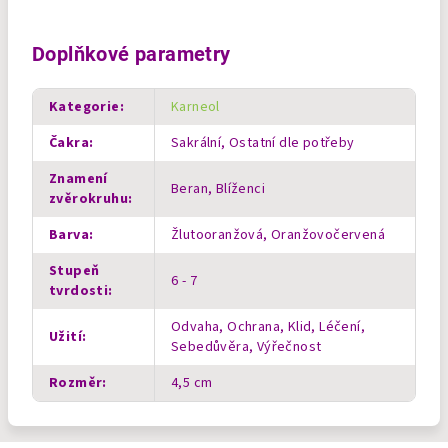
Doplňkové parametry
Kategorie
:
Karneol
Čakra
:
Sakrální, Ostatní dle potřeby
Znamení
Beran, Blíženci
zvěrokruhu
:
Barva
:
Žlutooranžová, Oranžovočervená
Stupeň
6 - 7
tvrdosti
:
Odvaha, Ochrana, Klid, Léčení,
Užití
:
Sebedůvěra, Výřečnost
Rozměr
:
4,5 cm