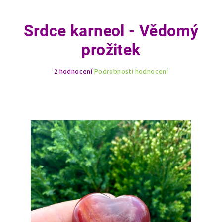
Srdce karneol - Vědomý
prožitek
Průměrné
2 hodnocení
Podrobnosti hodnocení
hodnocení
produktu
je
5,0
z
5
hvězdiček.