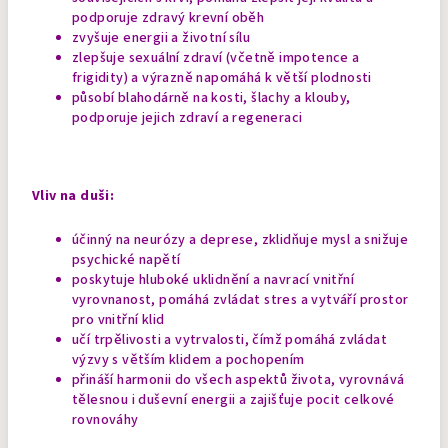
podporuje zdravý krevní oběh
zvyšuje energii a životní sílu
zlepšuje sexuální zdraví (včetně impotence a
frigidity) a výrazně napomáhá k větší plodnosti
působí blahodárně na kosti, šlachy a klouby,
podporuje jejich zdraví a regeneraci
Vliv na duši:
účinný na neurózy a deprese, zklidňuje mysl a snižuje
psychické napětí
poskytuje hluboké uklidnění a navrací vnitřní
vyrovnanost, pomáhá zvládat stres a vytváří prostor
pro vnitřní klid
učí trpělivosti a vytrvalosti, čímž pomáhá zvládat
výzvy s větším klidem a pochopením
přináší harmonii do všech aspektů života, vyrovnává
tělesnou i duševní energii a zajišťuje pocit celkové
rovnováhy