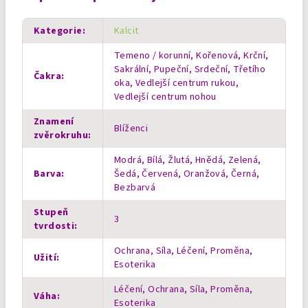
Kategorie
:
Kalcit
Temeno / korunní, Kořenová, Krční,
Sakrální, Pupeční, Srdeční, Třetího
Čakra
:
oka, Vedlejší centrum rukou,
Vedlejší centrum nohou
Znamení
Blíženci
zvěrokruhu
:
Modrá, Bílá, Žlutá, Hnědá, Zelená,
Barva
:
Šedá, Červená, Oranžová, Černá,
Bezbarvá
Stupeň
3
tvrdosti
:
Ochrana, Síla, Léčení, Proměna,
Užití
:
Esoterika
Léčení, Ochrana, Síla, Proměna,
Váha
:
Esoterika