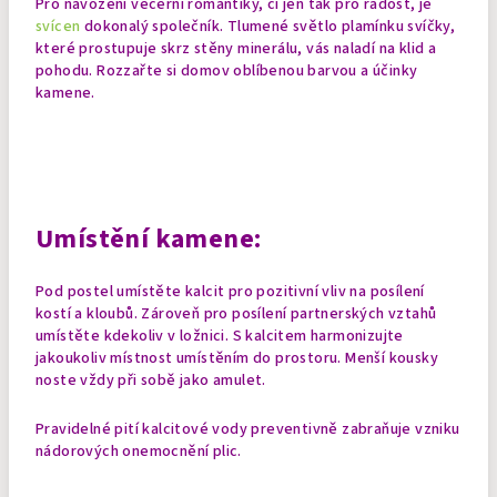
Pro navození večerní romantiky, či jen tak pro radost, je
svícen
dokonalý společník. Tlumené světlo plamínku svíčky,
které prostupuje skrz stěny minerálu, vás naladí na klid a
pohodu. Rozzařte si domov oblíbenou barvou a účinky
kamene.
Umístění kamene:
Pod postel umístěte kalcit pro pozitivní vliv na posílení
kostí a kloubů. Zároveň pro posílení partnerských vztahů
umístěte kdekoliv v ložnici. S kalcitem harmonizujte
jakoukoliv místnost umístěním do prostoru.
Menší kousky
noste vždy při sobě jako amulet.
Pravidelné pití kalcitové vody preventivně zabraňuje vzniku
nádorových onemocnění plic.