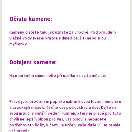
Očista kamene:
Kameny čistěte tak, jak uznáte za vhodné. Pod proudem
vlažné vody (velmi krátce a ihned osušit) nebo silou
myšlenky.
Dobíjení kamene:
Na nepřímém slunci nebo při úplňku za svitu měsíce.
Právě jste přečtením popisku nakrmili svou levou hemisféru
a uspokojili mozek. Teď je čas poslouchat srdce. Dejte na
svou intuici a vnitřní vedení. Kámen, který je právě pro tuto
chvíli nejlepší volbou pro Vás, vás osloví a nebudete
potřebovat vědět, k čemu je určen. Vaše duše ví. Je tenhle
váš pravý?