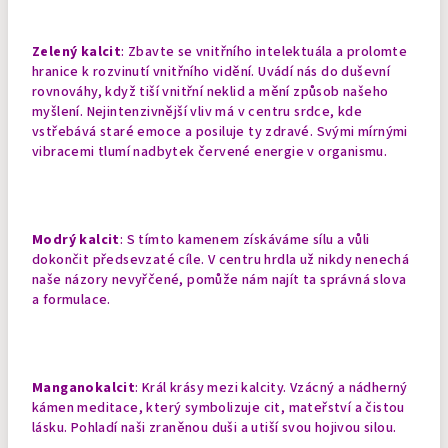
Zelený kalcit
: Zbavte se vnitřního intelektuála a prolomte
hranice k rozvinutí vnitřního vidění. Uvádí nás do duševní
rovnováhy, když tiší vnitřní neklid a mění způsob našeho
myšlení. Nejintenzivnější vliv má v centru srdce, kde
vstřebává staré emoce a posiluje ty zdravé. Svými mírnými
vibracemi tlumí nadbytek červené energie v organismu.
Modrý kalcit
: S tímto kamenem získáváme sílu a vůli
dokončit předsevzaté cíle. V centru hrdla už nikdy nenechá
naše názory nevyřčené, pomůže nám najít ta správná slova
a formulace.
Manganokalcit
: Král krásy mezi kalcity. Vzácný a nádherný
kámen meditace, který symbolizuje cit, mateřství a čistou
lásku. Pohladí naši zraněnou duši a utiší svou hojivou silou.