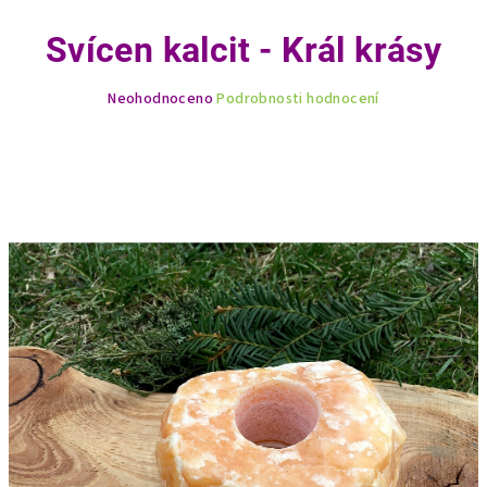
Svícen kalcit - Král krásy
Průměrné
Neohodnoceno
Podrobnosti hodnocení
hodnocení
produktu
je
0,0
z
5
hvězdiček.