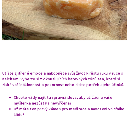
Utište zjitřené emoce a nakopněte svůj život k růstu ruku v ruce s
Kalcitem. Vyberte si z okouzlujících barevných tónů ten, který si
získá vaší náklonnost a pozornost nebo cítíte potřebu jeho účinků.
Chcete vždy najít ta správná slova, aby už žádná vaše
myšlenka nezůstala nevyřčená?
Už máte ten pravý kámen pro meditace a navození vnitřního
klidu?