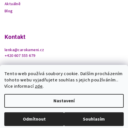
Aktuálně
Blog
Kontakt
lenka
@
carokameni.cz
+420 607 555 679
Tento web používá soubory cookie. Dalším procházením
tohoto webu vyjadřujete souhlas s jejich používáním..
Více informací
zde
.
Nastavení
Copyright 2026
Čarokamení z podhradí
. Všechna práva
vyhrazena.
Upravit nastavení cookies
Odmítnout
Souhlasím
Vytvořil Shoptet
Odemknout tajemství krystalů a bonus pro Vás