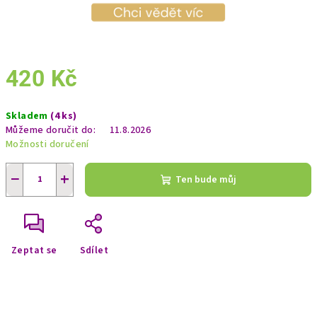
420 Kč
Měrná
Skladem
(4 ks)
cena:
Můžeme doručit do:
11.8.2026
Možnosti doručení
−
+
Ten bude můj
Zeptat se
Sdílet