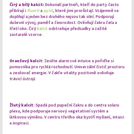
Čirý a bílý kalcit:
Dokonalí partneři, kteří do party často
přibírají i
fluorit
a
pyrit
, které jimi prorůstají. Vzájemně se
doplňují a jeden bez druhého nejsou tak silní. Podporují
duševní vývoj, paměť a činorodost. Ovlivňují čakru čela a
třetí oko. Čirý
kalcit
odstraňuje předsudky a zažité
zastaralé vzorce.
Oranžový kalcit
: Zesilte alarm své intuice a pořiďte si
pomocníka pro rychlá rozhodnutí. Univerzální čistič prostoru
a zesilovač energie.
V čakře vitality pozitivně ovlivňuje
trávicí ústrojí.
Žlutý kalcit
: Spadá pod pupeční čakru a do centra solaru
plexu, kde podporuje nervový vegetativní systém a
látkovou výměnu. V centru třetího oka bystří myšlení, intuici
a inspiraci.