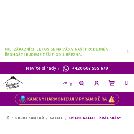
Přejít
na
obsah
MILÍ ZÁKAZNÍCI, LETOS SE NA VÁS V NAŠÍ PRODEJNĚ V
ŘEDHOŠTI BUDEME TĚŠIT OD 1.BŘEZNA.
Nevíte si rady
?
+420 607 555 679
CZK
Nákupní
Hledat
Přihlášení
KAMENY HARMONIZUJI V PYRAMIDĚ RA
košík
/
DRUHY KAMENŮ
/
KALCIT
/
SVÍCEN KALCIT - KRÁL KRÁSY
DOMŮ