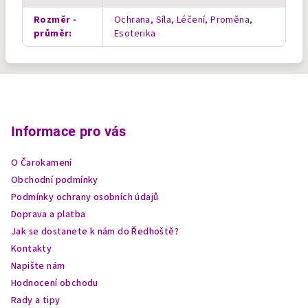
Rozměr -
Ochrana, Síla, Léčení, Proměna,
průměr
:
Esoterika
Z
á
p
Informace pro vás
a
O Čarokamení
t
Obchodní podmínky
í
Podmínky ochrany osobních údajů
Doprava a platba
Jak se dostanete k nám do Ředhoště?
Kontakty
Napište nám
Hodnocení obchodu
Rady a tipy