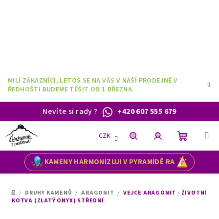
Přejít
na
obsah
MILÍ ZÁKAZNÍCI, LETOS SE NA VÁS V NAŠÍ PRODEJNĚ V
ŘEDHOŠTI BUDEME TĚŠIT OD 1.BŘEZNA.
Nevíte si rady
?
+420 607 555 679
CZK
Nákupní
Hledat
Přihlášení
KAMENY HARMONIZUJI V PYRAMIDĚ RA
košík
/
DRUHY KAMENŮ
/
ARAGONIT
/
VEJCE ARAGONIT - ŽIVOTNÍ
DOMŮ
KOTVA (ZLATÝ ONYX) STŘEDNÍ