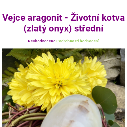
Vejce aragonit - Životní kotva
(zlatý onyx) střední
Průměrné
Neohodnoceno
Podrobnosti hodnocení
hodnocení
produktu
je
0,0
z
5
hvězdiček.