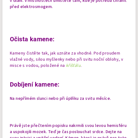
v dlani. V místnostech umístěte tam, kde je potřeba chránit
před elektrosmogem.
Očista kamene:
Kameny čistěte tak, jak uznáte za vhodné. Pod proudem
vlažné vody, silou myšlenky nebo při svitu noční oblohy, v
misce s vodou, položené na
křišťálu
.
Dobíjení kamene:
Na nepřímém slunci nebo při úplňku za svitu měsíce.
Právě jste přečtením popisku nakrmili svou levou hemisféru
a uspokojili mozek. Teď je čas poslouchat srdce. Dejte na
svou intuici a vnitřní vedení. Kámen, který je právě pro tuto