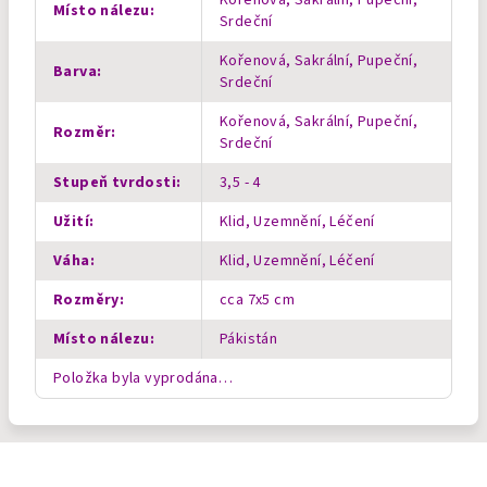
Místo nálezu
:
Srdeční
Kořenová, Sakrální, Pupeční,
Barva
:
Srdeční
Kořenová, Sakrální, Pupeční,
Rozměr
:
Srdeční
Stupeň tvrdosti
:
3,5 - 4
Užití
:
Klid, Uzemnění, Léčení
Váha
:
Klid, Uzemnění, Léčení
Rozměry
:
cca 7x5 cm
Místo nálezu
:
Pákistán
Položka byla vyprodána…
Z