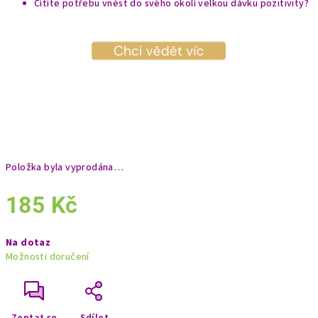
Cítíte potřebu vnést do svého okolí velkou dávku pozitivity?
Položka byla vyprodána…
185 Kč
Měrná
Na dotaz
cena:
Možnosti doručení
Zeptat se
Sdílet