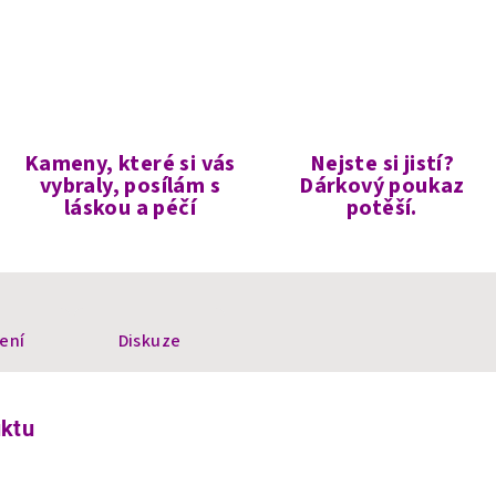
Kameny, které si vás
Nejste si jistí?
vybraly, posílám s
Dárkový poukaz
láskou a péčí
potěší.
ení
Diskuze
uktu