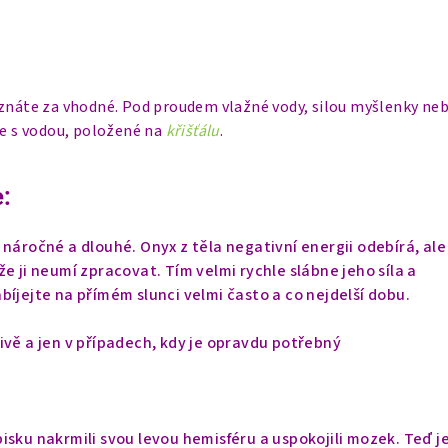
uznáte za vhodné. Pod proudem vlažné vody, silou myšlenky neb
ce s vodou, položené na
křišťálu
.
:
 náročné a dlouhé. Onyx z těla negativní energii odebírá, ale
e ji neumí zpracovat. Tím velmi rychle slábne jeho síla a
bíjejte na přímém slunci velmi často a co nejdelší dobu.
ivě a jen v případech, kdy je opravdu potřebný
isku nakrmili svou levou hemisféru a uspokojili mozek. Teď j