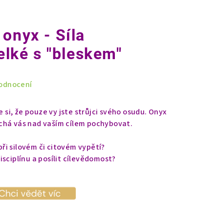
onyx - Síla
velké s "bleskem"
odnocení
i, že pouze vy jste strůjci svého osudu. Onyx
chá vás nad vaším cílem pochybovat.
ři silovém či citovém vypětí?
isciplínu a posílit cílevědomost?