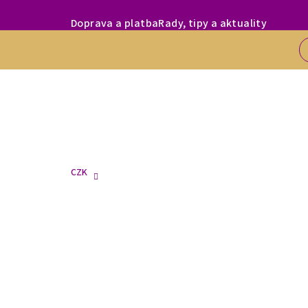
Přejít
MILÍ ZÁKAZNÍC
Doprava a platba
Rady, tipy a aktuality
na
obsah
CZK