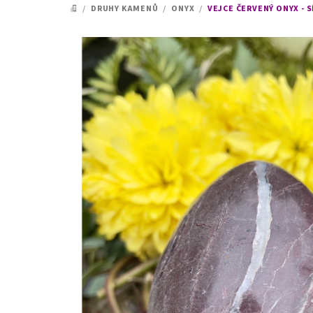
/
DRUHY KAMENŮ
/
ONYX
/
VEJCE ČERVENÝ ONYX - 
DOMŮ