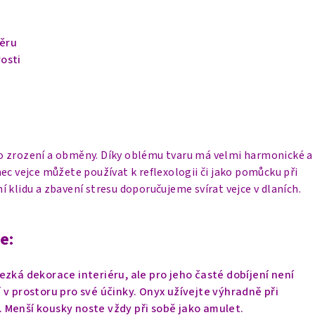
ěru
osti
 zrození a obměny. Díky oblému tvaru má velmi harmonické a
ec vejce můžete používat k reflexologii či jako pomůcku při
 klidu a zbavení stresu doporučujeme svírat vejce v dlaních.
e:
ezká dekorace interiéru, ale pro jeho časté dobíjení není
 v prostoru pro své účinky. Onyx užívejte výhradně při
.
Menší kousky noste vždy při sobě jako amulet.