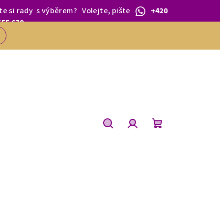
te si rady
s výběrem
?
Volejte, pište
+420
 1.BŘEZNA.
555 679
Hledat
Přihlášení
Nákupní
košík