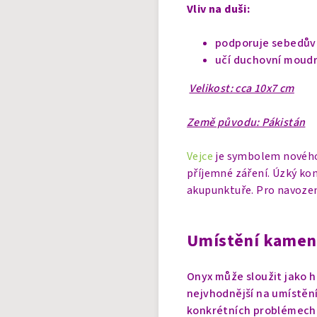
Vliv na duši:
podporuje sebedův
učí duchovní moudr
Velikost: cca 10x7 cm
Země původu: Pákistán
Vejce
je symbolem nového
příjemné záření. Úzký kon
akupunktuře. Pro navození
Umístění kamen
Onyx může sloužit jako h
nejvhodnější na umístění
konkrétních problémech