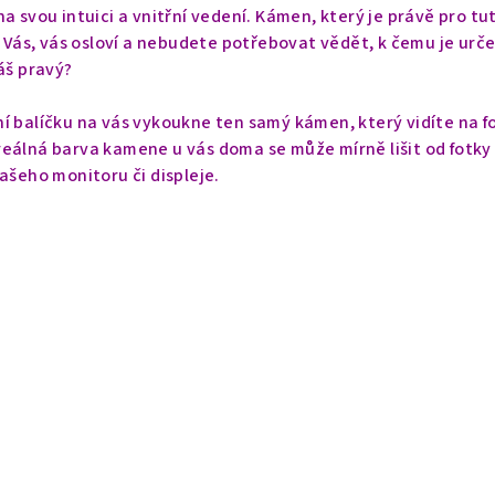
a svou intuici a vnitřní vedení. Kámen, který je právě pro tu
o Vás, vás osloví a nebudete potřebovat vědět, k čemu je urče
áš pravý?
í balíčku na vás vykoukne ten samý kámen, který vidíte na f
eálná barva kamene u vás doma se může mírně lišit od fotky
vašeho monitoru či displeje.