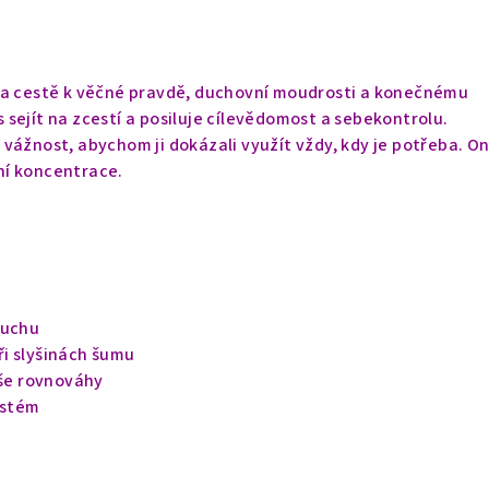
na cestě k věčné pravdě, duchovní moudrosti a konečnému
sejít na zcestí a posiluje cílevědomost a sebekontrolu.
vážnost, abychom ji dokázali využít vždy, kdy je potřeba. On
ní koncentrace.
luchu
i slyšinách šumu
uše rovnováhy
ystém