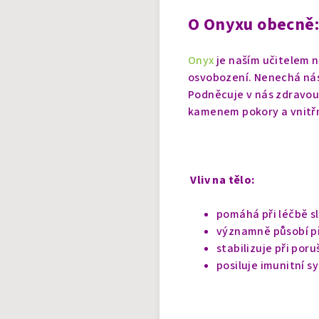
O Onyxu obecně:
Onyx
je naším učitelem 
osvobození. Nenechá nás 
Podněcuje v nás zdravou 
kamenem pokory a vnitř
Vliv na tělo:
pomáhá při léčbě s
významně působí př
stabilizuje při por
posiluje imunitní s