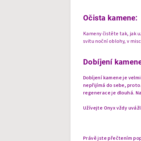
Očista kamene:
Kameny čistěte tak, jak 
svitu noční oblohy, v mis
Dobíjení kamene
Dobíjení kamene je velmi
nepřijímá do sebe, protož
regenerace je dlouhá. Na
Užívejte Onyx vždy uvážl
Právě jste přečtením pop