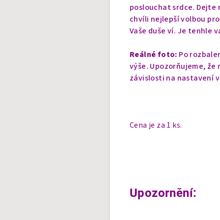
poslouchat srdce. Dejte n
chvíli nejlepší volbou pr
Vaše duše ví. Je tenhle v
Reálné foto:
Po rozbalen
výše. Upozorňujeme, že r
závislosti na nastavení 
Cena je za 1 ks.
Upozornění: