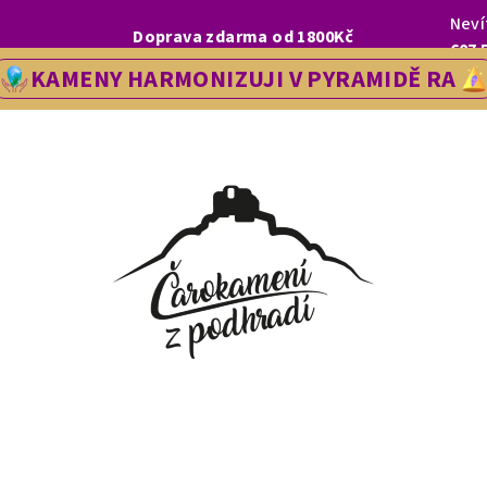
Neví
I, LETOS SE NA VÁS V NAŠÍ PRODEJNĚ V ŘEDHOŠTI BUDEME TĚŠIT OD
Doprava zdarma od 1800Kč
607 
KAMENY HARMONIZUJI V PYRAMIDĚ RA