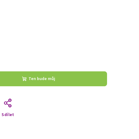
Ten bude můj
Sdílet