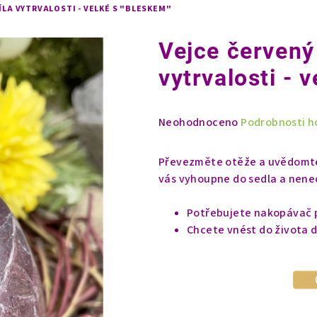
SÍLA VYTRVALOSTI - VELKÉ S "BLESKEM"
Vejce červený 
vytrvalosti - 
Průměrné
Neohodnoceno
Podrobnosti h
hodnocení
produktu
Převezměte otěže a uvědomte s
je
vás vyhoupne do sedla a nene
0,0
z
Potřebujete nakopávač p
5
Chcete vnést do života d
hvězdiček.