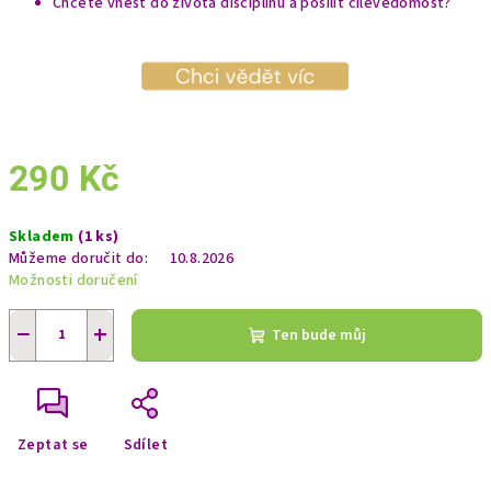
Chcete vnést do života disciplínu a posílit cílevědomost?
290 Kč
Měrná
Skladem
(1 ks)
cena:
Můžeme doručit do:
10.8.2026
Možnosti doručení
−
+
Ten bude můj
Zeptat se
Sdílet