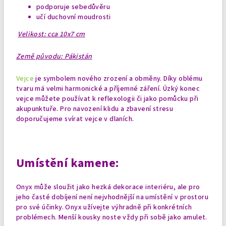
podporuje sebedůvěru
učí duchovní moudrosti
Velikost: cca 10x7 cm
Země původu: Pákistán
Vejce
je symbolem nového zrození a obměny. Díky oblému
tvaru má velmi harmonické a příjemné záření. Úzký konec
vejce můžete používat k reflexologii či jako pomůcku při
akupunktuře. Pro navození klidu a zbavení stresu
doporučujeme svírat vejce v dlaních.
Umístění kamene:
Onyx může sloužit jako hezká dekorace interiéru, ale pro
jeho časté dobíjení není nejvhodnější na umístění v prostoru
pro své účinky. Onyx užívejte výhradně při konkrétních
problémech.
Menší kousky noste vždy při sobě jako amulet.