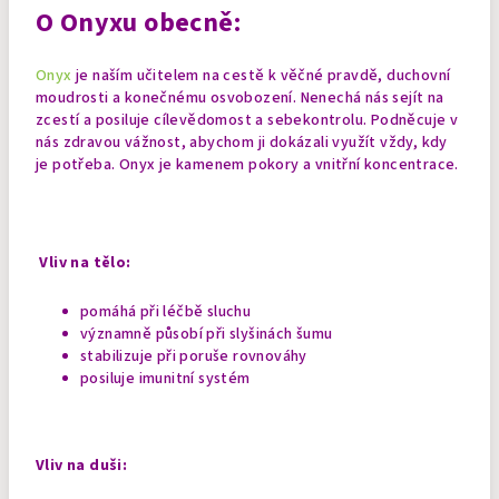
O Onyxu obecně:
Onyx
je naším učitelem na cestě k věčné pravdě, duchovní
moudrosti a konečnému osvobození. Nenechá nás sejít na
zcestí a posiluje cílevědomost a sebekontrolu. Podněcuje v
nás zdravou vážnost, abychom ji dokázali využít vždy, kdy
je potřeba. Onyx je kamenem pokory a vnitřní koncentrace.
Vliv na tělo:
pomáhá při léčbě sluchu
významně působí při slyšinách šumu
stabilizuje při poruše rovnováhy
posiluje imunitní systém
Vliv na duši: