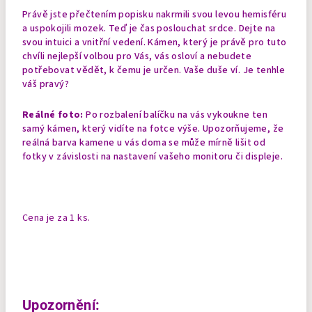
Právě jste přečtením popisku nakrmili svou levou hemisféru
a uspokojili mozek. Teď je čas poslouchat srdce. Dejte na
svou intuici a vnitřní vedení. Kámen, který je právě pro tuto
chvíli nejlepší volbou pro Vás, vás osloví a nebudete
potřebovat vědět, k čemu je určen. Vaše duše ví. Je tenhle
váš pravý?
Reálné foto:
Po rozbalení balíčku na vás vykoukne ten
samý kámen, který vidíte na fotce výše. Upozorňujeme, že
reálná barva kamene u vás doma se může mírně lišit od
fotky v závislosti na nastavení vašeho monitoru či displeje.
Cena je za 1 ks.
Upozornění: