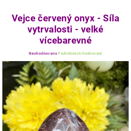
Vejce červený onyx - Síla
vytrvalosti - velké
vícebarevné
Průměrné
Neohodnoceno
Podrobnosti hodnocení
hodnocení
produktu
je
0,0
z
5
hvězdiček.