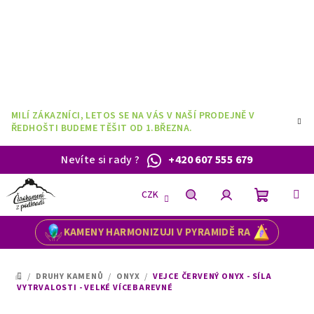
Přejít
na
obsah
MILÍ ZÁKAZNÍCI, LETOS SE NA VÁS V NAŠÍ PRODEJNĚ V
ŘEDHOŠTI BUDEME TĚŠIT OD 1.BŘEZNA.
Nevíte si rady
?
+420 607 555 679
CZK
Nákupní
Hledat
Přihlášení
KAMENY HARMONIZUJI V PYRAMIDĚ RA
košík
/
DRUHY KAMENŮ
/
ONYX
/
VEJCE ČERVENÝ ONYX - SÍLA
DOMŮ
VYTRVALOSTI - VELKÉ VÍCEBAREVNÉ