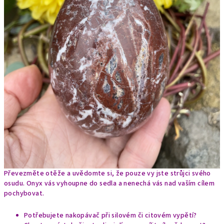
Převezměte otěže a uvědomte si, že pouze vy jste strůjci svého
osudu. Onyx vás vyhoupne do sedla a nenechá vás nad vaším cílem
pochybovat.
Potřebujete nakopávač při silovém či citovém vypětí?