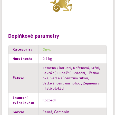
Doplňkové parametry
Kategorie
:
Onyx
Hmotnost
:
0.9 kg
Temeno / korunní, Kořenová, Krční,
Sakrální, Pupeční, Srdeční, Třetího
Čakra
:
oka, Vedlejší centrum rukou,
Vedlejší centrum nohou, Zejména v
místě blokád
Znamení
Kozoroh
zvěrokruhu
:
Barva
:
Černá, Černobílá