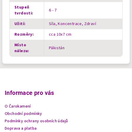
Stupeň
6 - 7
tvrdosti
:
Užití
:
Síla, Koncentrace, Zdraví
Rozměry
:
cca 10x7 cm
Místo
Pákistán
nálezu
:
Z
á
p
Informace pro vás
a
O Čarokamení
t
Obchodní podmínky
í
Podmínky ochrany osobních údajů
Doprava a platba