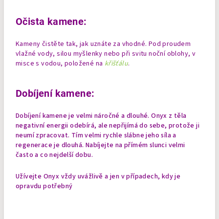
Očista kamene:
Kameny čistěte tak, jak uznáte za vhodné. Pod proudem
vlažné vody, silou myšlenky nebo při svitu noční oblohy, v
misce s vodou, položené na
křišťálu
.
Dobíjení kamene:
Dobíjení kamene je velmi náročné a dlouhé. Onyx z těla
negativní energii odebírá, ale nepřijímá do sebe, protože ji
neumí zpracovat. Tím velmi rychle slábne jeho síla a
regenerace je dlouhá. Nabíjejte na přímém slunci velmi
často a co nejdelší dobu.
Užívejte Onyx vždy uvážlivě a jen v případech, kdy je
opravdu potřebný