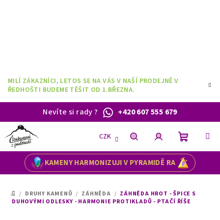
Přejít
na
obsah
MILÍ ZÁKAZNÍCI, LETOS SE NA VÁS V NAŠÍ PRODEJNĚ V
ŘEDHOŠTI BUDEME TĚŠIT OD 1.BŘEZNA.
Nevíte si rady
?
+420 607 555 679
CZK
Nákupní
Hledat
Přihlášení
KAMENY HARMONIZUJI V PYRAMIDĚ RA
košík
/
DRUHY KAMENŮ
/
ZÁHNĚDA
/
ZÁHNĚDA HROT - ŠPICE S
DOMŮ
DUHOVÝMI ODLESKY - HARMONIE PROTIKLADŮ - PTAČÍ ŘÍŠE