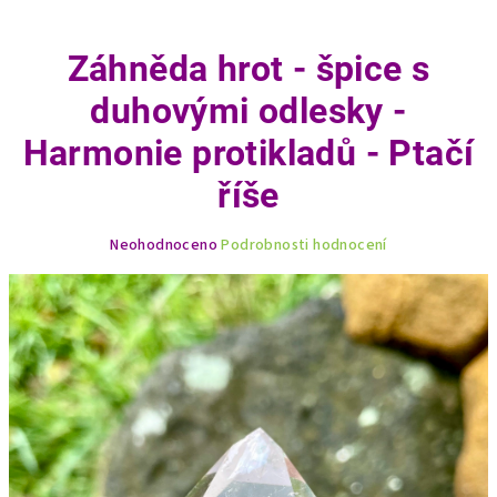
Záhněda hrot - špice s
duhovými odlesky -
Harmonie protikladů - Ptačí
říše
Průměrné
Neohodnoceno
Podrobnosti hodnocení
hodnocení
produktu
je
0,0
z
5
hvězdiček.