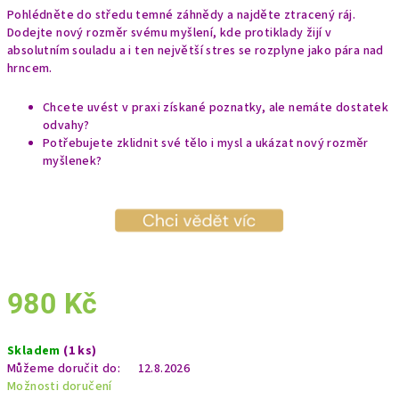
Pohlédněte do středu temné záhnědy a najděte ztracený ráj.
Dodejte nový rozměr svému myšlení, kde protiklady žijí v
absolutním souladu a i ten největší stres se rozplyne jako pára nad
hrncem.
Chcete uvést v praxi získané poznatky, ale nemáte dostatek
odvahy?
Potřebujete zklidnit své tělo i mysl a ukázat nový rozměr
myšlenek?
980 Kč
Měrná
Skladem
(1 ks)
cena:
Můžeme doručit do:
12.8.2026
Možnosti doručení