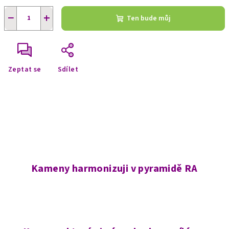
−
+
Ten bude můj
Zeptat se
Sdílet
Kameny harmonizuji v pyramidě RA