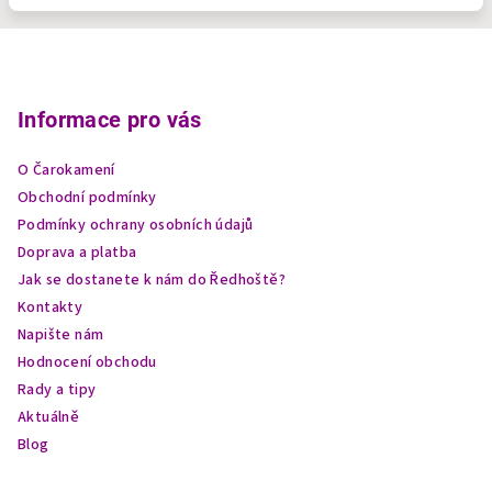
Z
á
p
Informace pro vás
a
O Čarokamení
t
Obchodní podmínky
í
Podmínky ochrany osobních údajů
Doprava a platba
Jak se dostanete k nám do Ředhoště?
Kontakty
Napište nám
Hodnocení obchodu
Rady a tipy
Aktuálně
Blog