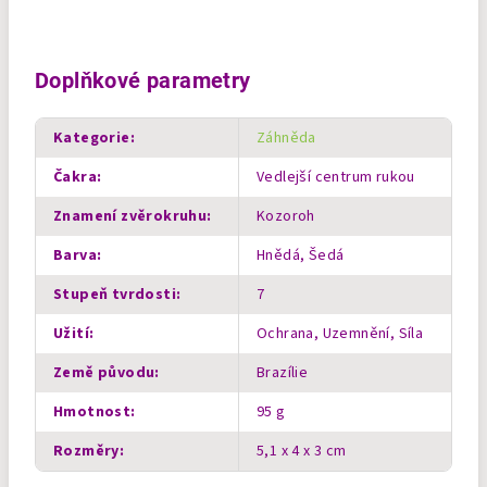
Doplňkové parametry
Kategorie
:
Záhněda
Čakra
:
Vedlejší centrum rukou
Znamení zvěrokruhu
:
Kozoroh
Barva
:
Hnědá, Šedá
Stupeň tvrdosti
:
7
Užití
:
Ochrana, Uzemnění, Síla
Země původu
:
Brazílie
Hmotnost
:
95 g
Rozměry
:
5,1 x 4 x 3 cm