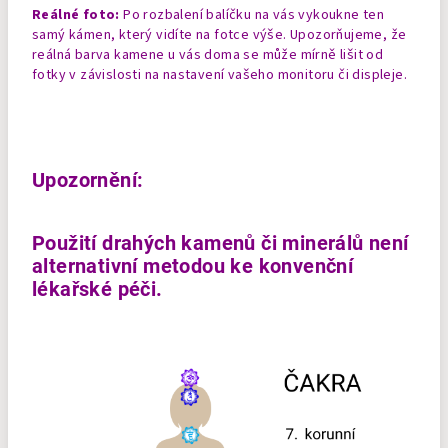
Reálné foto:
Po rozbalení balíčku na vás vykoukne ten
samý kámen, který vidíte na fotce výše. Upozorňujeme, že
reálná barva kamene u vás doma se může mírně lišit od
fotky v závislosti na nastavení vašeho monitoru či displeje.
Upozornění:
Použití drahých kamenů či minerálů není
alternativní metodou ke konvenční
lékařské péči.