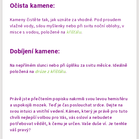
Očista kamene:
Kameny čistěte tak, jak uznáte za vhodné. Pod proudem
vlažné vody, silou myšlenky nebo při svitu noční oblohy, v
misce s vodou, položené na
křišťálu
.
Dobíjení kamene:
Na nepřímém slunci nebo při úplňku za svitu měsíce. Ideálně
položená na
drúze z kříšťálu
.
Právě jste přečtením popisku nakrmili svou levou hemisféru
a uspokojili mozek. Teď je čas poslouchat srdce. Dejte na
svou intuici a vnitřní vedení. Kámen, který je právě pro tuto
chvíli nejlepší volbou pro Vás, vás osloví a nebudete
potřebovat vědět, k čemu je určen. Vaše duše ví. Je tenhle
váš pravý?