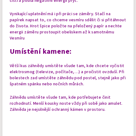
čistí a posílá negativní energii pryč.
Vynikající uplatnění má i při práci se záměry. Stačí na
papírek napsat to, co chceme vesmíru sdělit či si přitáhnout
do života. Hrot špice položte na přeložený papír a nechte
energii záměru prostoupit obeliskem až k samotnému
Vesmíru
Umístění kamene:
Větší kus záhnědy umístěte všude tam, kde chcete vyčistit
elektrosmog (televize, počítače,…) a pročistit ovzduší. Při
bolestech zad umístěte záhnědu pod postel, stejně jako při
špatném spánku nebo nočních můrách.
Záhnědu umístěte všude tam, kde potřebujete činit
rozhodnutí.
Menší kousky noste vždy při sobě jako amulet.
Záhněda je nejsilnější ochranný kámen v prostoru.