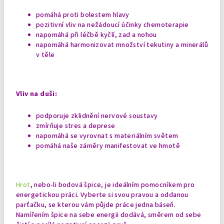
pomáhá proti bolestem hlavy
pozitivní vliv na nežádoucí účinky chemoterapie
napomáhá při léčbě kyčlí, zad a nohou
napomáhá harmonizovat množství tekutiny a minerálů
v těle
Vliv na duši:
podporuje zklidnění nervové soustavy
zmírňuje stres a deprese
napomáhá se vyrovnat s materiálním světem
pomáhá naše záměry manifestovat ve hmotě
Hrot
, nebo-li bodová špice, je ideálním pomocníkem pro
energetickou práci. Vyberte si svou pravou a oddanou
parťačku, se kterou vám půjde práce jedna báseň.
Namířením špice na sebe energii dodává, směrem od sebe