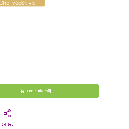
Ten bude můj
Sdílet