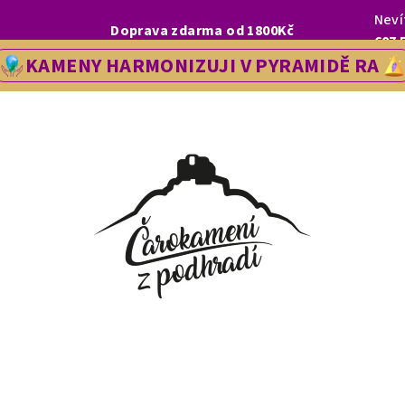
Neví
I, LETOS SE NA VÁS V NAŠÍ PRODEJNĚ V ŘEDHOŠTI BUDEME TĚŠIT OD
Doprava zdarma od 1800Kč
607 
KAMENY HARMONIZUJI V PYRAMIDĚ RA