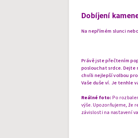
Dobíjení kamene
Na nepřímém slunci nebo 
Právě jste přečtením pop
poslouchat srdce. Dejte n
chvíli nejlepší volbou pr
Vaše duše ví. Je tenhle v
Reálné foto:
Po rozbalen
výše. Upozorňujeme, že r
závislosti na nastavení v