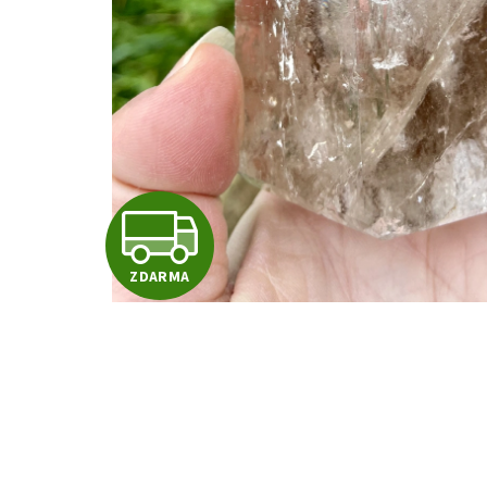
Z
ZDARMA
D
A
R