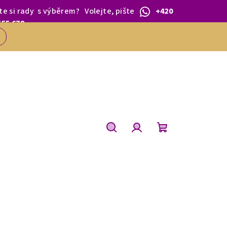
te si rady
s výběrem
?
Volejte, pište
+420
 1.BŘEZNA.
555 679
Hledat
Přihlášení
Nákupní
košík