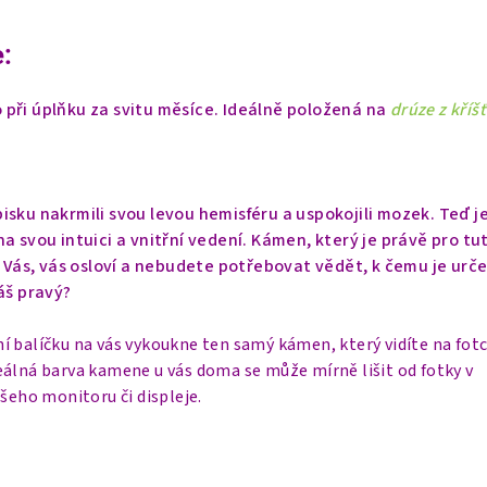
:
při úplňku za svitu měsíce. Ideálně položená na
drúze z kříš
isku nakrmili svou levou hemisféru a uspokojili mozek. Teď j
a svou intuici a vnitřní vedení. Kámen, který je právě pro tu
o Vás, vás osloví a nebudete potřebovat vědět, k čemu je urče
áš pravý?
í balíčku na vás vykoukne ten samý kámen, který vidíte na fot
eálná barva kamene u vás doma se může mírně lišit od fotky v
ašeho monitoru či displeje.