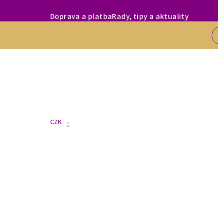
Přejít
MILÍ ZÁKAZNÍC
Doprava a platba
Rady, tipy a aktuality
na
obsah
CZK