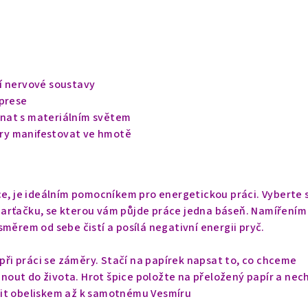
í nervové soustavy
eprese
nat s materiálním světem
y manifestovat ve hmotě
ce, je ideálním pomocníkem pro energetickou práci. Vyberte s
arťačku, se kterou vám půjde práce jedna báseň. Namířením
směrem od sebe čistí a posílá negativní energii pryč.
 při práci se záměry. Stačí na papírek napsat to, co chceme
áhnout do života. Hrot špice položte na přeložený papír a nec
it obeliskem až k samotnému Vesmíru