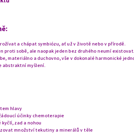
uktu
ně:
ožívat a chápat symbiózu, ať už v životě nebo v přírodě.
en proti sobě, ale naopak jeden bez druhého neumí existovat
be, materiálno a duchovno, vše v dokonalé harmonické jedn
 abstraktní myšlení.
stem hlavy
nežádoucí účinky chemoterapie
 kyčlí, zad a nohou
vat množství tekutiny a minerálů v těle