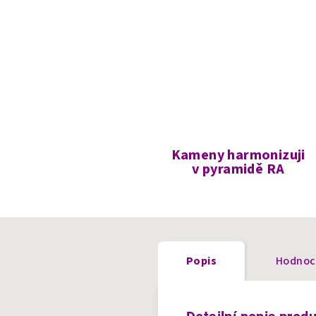
Kameny harmonizuji
v pyramidě RA
Popis
Hodnoc