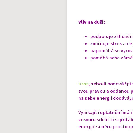
Vliv na duši:
podporuje zklidněn
zmírňuje stres a d
napomáhá se vyrov
pomáhá naše záměr
Hrot
, nebo-li bodová špi
svou pravou a oddanou p
na sebe energii dodává, 
Vynikající uplatnění má i
vesmíru sdělit či si přit
energii záměru prostoup