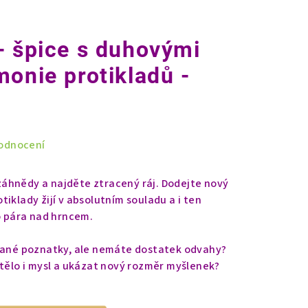
- špice s duhovými
monie protikladů -
odnocení
áhnědy a najděte ztracený ráj. Dodejte nový
iklady žijí v absolutním souladu a i ten
ko pára nad hrncem.
skané poznatky, ale nemáte dostatek odvahy?
 tělo i mysl a ukázat nový rozměr myšlenek?