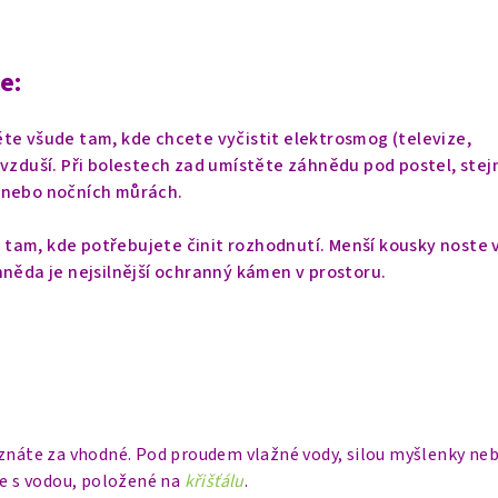
e:
te všude tam, kde chcete vyčistit elektrosmog (televize,
ovzduší. Při bolestech zad umístěte záhnědu pod postel, stej
 nebo nočních můrách.
tam, kde potřebujete činit rozhodnutí.
Menší kousky noste 
něda je nejsilnější ochranný kámen v prostoru.
uznáte za vhodné. Pod proudem vlažné vody, silou myšlenky neb
ce s vodou, položené na
křišťálu
.