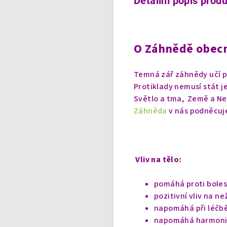
Detailní popis prod
O Záhnědě obec
Temná zář záhnědy učí pr
Protiklady nemusí stát j
Světlo a tma, Země a Ne
Záhněda
v nás podněcuje
Vliv na tělo:
pomáhá proti bole
pozitivní vliv na 
napomáhá při léčbě
napomáhá harmonizo