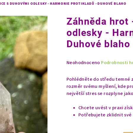
ICE S DUHOVÝMI ODLESKY - HARMONIE PROTIKLADŮ - DUHOVÉ BLAHO
Záhněda hrot 
odlesky - Har
Duhové blaho
Průměrné
Neohodnoceno
Podrobnosti h
hodnocení
produktu
Pohlédněte do středu temné z
je
rozměr svému myšlení, kde prot
0,0
největší stres se rozplyne ja
z
5
Chcete uvést v praxi zí
hvězdiček.
Potřebujete zklidnit své