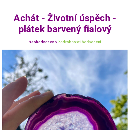
Achát - Životní úspěch -
plátek barvený fialový
Průměrné
Neohodnoceno
Podrobnosti hodnocení
hodnocení
produktu
je
0,0
z
5
hvězdiček.