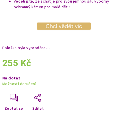
Věděli jste, že achát je pro svou jemnou sílu výborný
ochranný kámen pro malé děti?
Položka byla vyprodána…
255 Kč
Měrná
Na dotaz
cena:
Možnosti doručení
Zeptat se
Sdílet