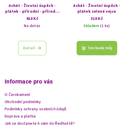
Achát - Životní úspěch -
Achát - Životní úspěch -
plátek - přírodní - přírodní
plátek zelené vejce
elegance
410 Kč
310 Kč
Na dotaz
Skladem
(1 ks)
Detail
Ten bude můj
Z
á
p
Informace pro vás
a
O Čarokamení
t
Obchodní podmínky
í
Podmínky ochrany osobních údajů
Doprava a platba
Jak se dostanete k nám do Ředhoště?