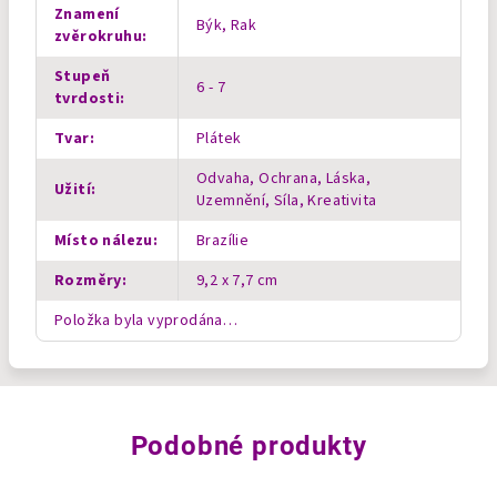
Znamení
Býk, Rak
zvěrokruhu
:
Stupeň
6 - 7
tvrdosti
:
Tvar
:
Plátek
Odvaha, Ochrana, Láska,
Užití
:
Uzemnění, Síla, Kreativita
Místo nálezu
:
Brazílie
Rozměry
:
9,2 x 7,7 cm
Položka byla vyprodána…
Podobné produkty