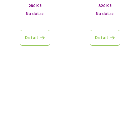
volby směru
280 Kč
520 Kč
Na dotaz
Na dotaz
Detail
Detail