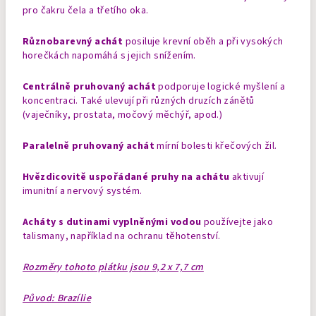
pro čakru čela a třetího oka.
Různobarevný achát
posiluje krevní oběh a při vysokých
horečkách napomáhá s jejich snížením.
Centrálně pruhovaný achát
podporuje logické myšlení a
koncentraci. Také ulevují při různých druzích zánětů
(vaječníky, prostata, močový měchýř, apod.)
Paralelně pruhovaný achát
mírní bolesti křečových žil.
Hvězdicovitě uspořádané pruhy na achátu
aktivují
imunitní a nervový systém.
Acháty s dutinami vyplněnými vodou
používejte jako
talismany, například na ochranu těhotenství.
Rozměry tohoto plátku jsou 9,2 x 7,7 cm
Původ: Brazílie