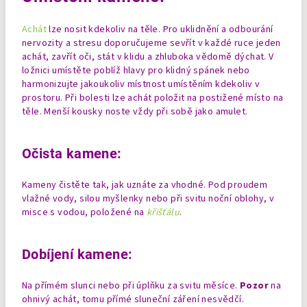
Achát
lze nosit kdekoliv na těle. Pro uklidnění a odbourání
nervozity a stresu doporučujeme sevřít v každé ruce jeden
achát, zavřít oči, stát v klidu a zhluboka vědomě dýchat. V
ložnici umístěte poblíž hlavy pro klidný spánek nebo
harmonizujte jakoukoliv místnost umístěním kdekoliv v
prostoru. Při bolesti lze achát položit na postižené místo na
těle.
Menší kousky noste vždy při sobě jako amulet.
Očista kamene:
Kameny čistěte tak, jak uznáte za vhodné. Pod proudem
vlažné vody, silou myšlenky nebo při svitu noční oblohy, v
misce s vodou, položené na
křišťálu
.
Dobíjení kamene:
Na přímém slunci nebo při úplňku za svitu měsíce.
Pozor
na
ohnivý achát, tomu přímé sluneční záření nesvědčí.