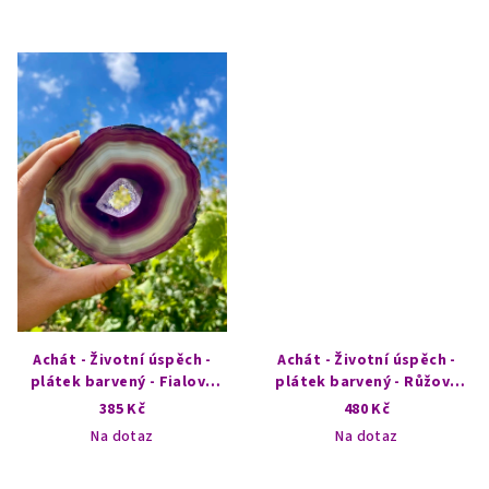
Achát - Životní úspěch -
Achát - Životní úspěch -
plátek barvený - Fialová
plátek barvený - Růžový
jeskyně
portál
385 Kč
480 Kč
Na dotaz
Na dotaz