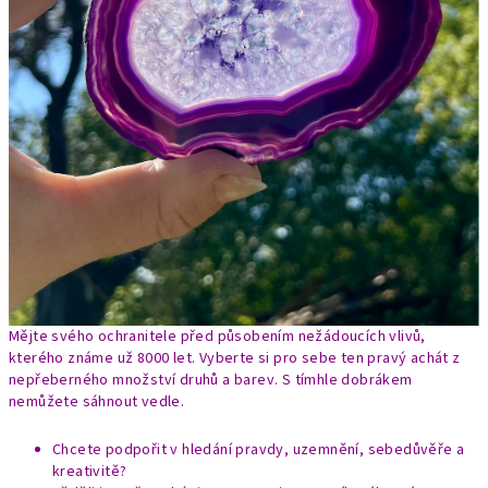
Mějte svého ochranitele před působením nežádoucích vlivů,
kterého známe už 8000 let. Vyberte si pro sebe ten pravý achát z
nepřeberného množství druhů a barev. S tímhle dobrákem
nemůžete sáhnout vedle.
Chcete podpořit v hledání pravdy, uzemnění, sebedůvěře a
kreativitě?