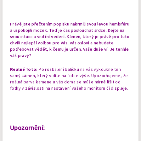
Právě jste přečtením popisku nakrmili svou levou hemisféru
a uspokojili mozek. Teď je čas poslouchat srdce. Dejte na
svou intuici a vnitřní vedení. Kámen, který je právě pro tuto
chvíli nejlepší volbou pro Vás, vás osloví a nebudete
potřebovat vědět, k čemu je určen. Vaše duše ví. Je tenhle
váš pravý?
Reálné foto:
Po rozbalení balíčku na vás vykoukne ten
samý kámen, který vidíte na fotce výše. Upozorňujeme, že
reálná barva kamene u vás doma se může mírně lišit od
fotky v závislosti na nastavení vašeho monitoru či displeje.
Upozornění: