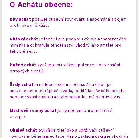
O Achátu obecně:
Bílý achát
posiluje duševní rovnováhu a napomáhá s bojem
proti rakovině kůže.
Růžový achát
je ideální pro podporu vývoje nenarozeného
miminka a ochraňuje těhotenství. Vhodný jako amulet pro
těhotné ženy.
Hnědý achát
využijete při snížení potence a odstranění
otravných alergií.
Šedý achát
si nejlépe rozumí s očima. Ať už jsou jen
unavené nebo je trápí oční vada, přikládání šedého achátu
nebo omývání nabitou achátovou vodou má pozitivní vliv.
Mechově zelený achát
je symbolem přírodní léčivé
energie.
Ohnivý achát
ovlivňuje třetí oko a udrží vaši duševní
rovnováhu během meditace. Mimo základní čakru je vhodný i