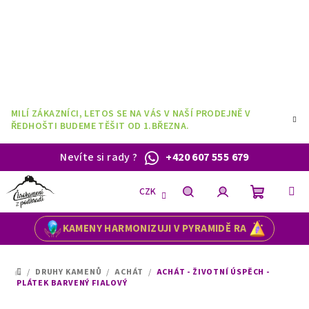
Přejít
na
obsah
MILÍ ZÁKAZNÍCI, LETOS SE NA VÁS V NAŠÍ PRODEJNĚ V
ŘEDHOŠTI BUDEME TĚŠIT OD 1.BŘEZNA.
Nevíte si rady
?
+420 607 555 679
CZK
Nákupní
Hledat
Přihlášení
KAMENY HARMONIZUJI V PYRAMIDĚ RA
košík
/
DRUHY KAMENŮ
/
ACHÁT
/
ACHÁT - ŽIVOTNÍ ÚSPĚCH -
DOMŮ
PLÁTEK BARVENÝ FIALOVÝ