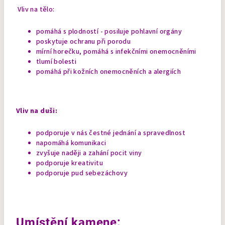
Vliv na tělo:
pomáhá s plodností - posiluje pohlavní orgány
poskytuje ochranu při porodu
mírní horečku, pomáhá s infekčními onemocněními
tlumí bolesti
pomáhá při kožních onemocněních a alergiích
Vliv na duši:
podporuje v nás čestné jednání a spravedlnost
napomáhá komunikaci
zvyšuje naději a zahání pocit viny
podporuje kreativitu
podporuje pud sebezáchovy
Umístění kamene: