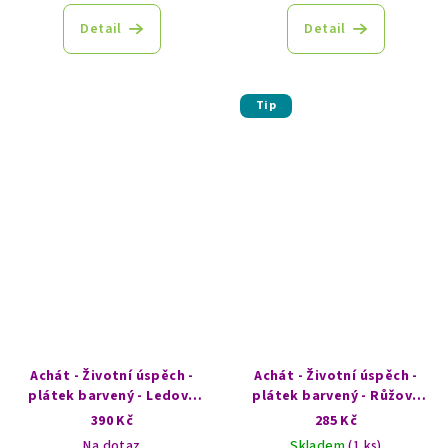
Detail
Detail
Tip
Achát - Životní úspěch -
Achát - Životní úspěch -
plátek barvený - Ledový
plátek barvený - Růžový
vánek
obláček
390 Kč
285 Kč
Na dotaz
Skladem
(1 ks)