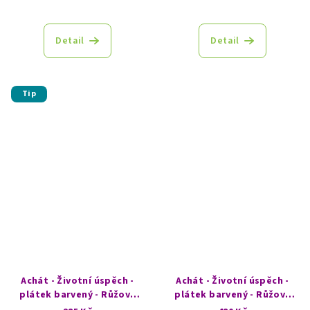
Detail
Detail
Tip
Achát - Životní úspěch -
Achát - Životní úspěch -
plátek barvený - Růžový
plátek barvený - Růžový
obláček
portál