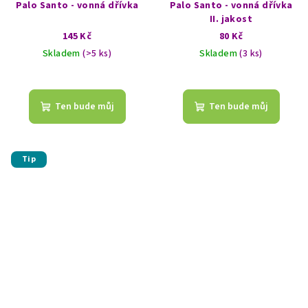
Palo Santo - vonná dřívka
Palo Santo - vonná dřívka
II. jakost
145 Kč
80 Kč
Skladem
(>5 ks)
Skladem
(3 ks)
Průměrné
hodnocení
produktu
Ten bude můj
Ten bude můj
je
5,0
z
5
Tip
hvězdiček.