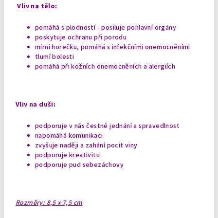
Vliv na tělo:
pomáhá s plodností - posiluje pohlavní orgány
poskytuje ochranu při porodu
mírní horečku, pomáhá s infekčními onemocněními
tlumí bolesti
pomáhá při kožních onemocněních a alergiích
Vliv na duši:
podporuje v nás čestné jednání a spravedlnost
napomáhá komunikaci
zvyšuje naději a zahání pocit viny
podporuje kreativitu
podporuje pud sebezáchovy
Rozměry: 8,5 x 7,5 cm