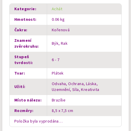
Kategorie
:
Achát
Hmotnost
:
0.06 kg
Čakra
:
Kořenová
Znamení
Býk, Rak
zvěrokruhu
:
Stupeň
6 - 7
tvrdosti
:
Tvar
:
Plátek
Odvaha, Ochrana, Láska,
Užití
:
Uzemnění, Síla, Kreativita
Místo nálezu
:
Brazílie
Rozměry
:
8,5 x 7,5 cm
Položka byla vyprodána…