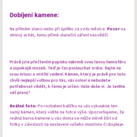
Dobíjení kamene:
Na přímém slunci nebo při úplňku za svitu měsíce.
Pozor
na
ohnivý achát, tomu přímé sluneční záření nesvědčí.
Právě jste přečtením popisku nakrmili svou levou hemisféru
a uspokojili mozek. Teď je čas poslouchat srdce. Dejte na
svou intuici a vnitřní vedení. Kámen, který je právě pro tuto
chvíli nejlepší volbou pro Vás, vás osloví a nebudete
potřebovat vědět, k čemu je určen. Vaše duše ví. Je tenhle
váš pravý?
Reálné foto:
Po rozbalení balíčku na vás vykoukne ten
samý kámen, který vidíte na fotce výše. Upozorňujeme, že
reálná barva kamene u vás doma se může mírně lišit od
fotky v závislosti na nastavení vašeho monitoru či displeje.