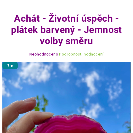
Achát - Životní úspěch -
plátek barvený - Jemnost
volby směru
Průměrné
Neohodnoceno
Podrobnosti hodnocení
hodnocení
produktu
Tip
je
0,0
z
5
hvězdiček.