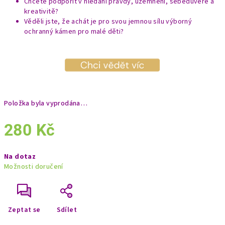
Chcete podpořit v hledání pravdy, uzemnění, sebedůvěře a
kreativitě?
Věděli jste, že achát je pro svou jemnou sílu výborný
ochranný kámen pro malé děti?
Položka byla vyprodána…
280 Kč
Měrná
Na dotaz
cena:
Možnosti doručení
Zeptat se
Sdílet