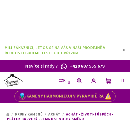
Přejít
na
obsah
MILÍ ZÁKAZNÍCI, LETOS SE NA VÁS V NAŠÍ PRODEJNĚ V
ŘEDHOŠTI BUDEME TĚŠIT OD 1.BŘEZNA.
Nevíte si rady
?
+420 607 555 679
CZK
Nákupní
Hledat
Přihlášení
KAMENY HARMONIZUJI V PYRAMIDĚ RA
košík
/
DRUHY KAMENŮ
/
ACHÁT
/
ACHÁT - ŽIVOTNÍ ÚSPĚCH -
DOMŮ
PLÁTEK BARVENÝ - JEMNOST VOLBY SMĚRU