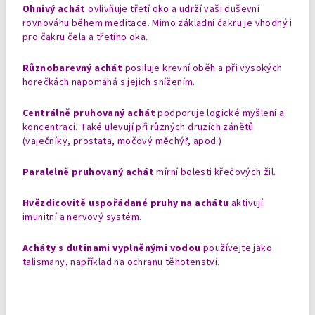
Ohnivý achát
ovlivňuje třetí oko a udrží vaši duševní
rovnováhu během meditace. Mimo základní čakru je vhodný i
pro čakru čela a třetího oka.
Různobarevný achát
posiluje krevní oběh a při vysokých
horečkách napomáhá s jejich snížením.
Centrálně pruhovaný achát
podporuje logické myšlení a
koncentraci. Také ulevují při různých druzích zánětů
(vaječníky, prostata, močový měchýř, apod.)
Paralelně pruhovaný achát
mírní bolesti křečových žil.
Hvězdicovitě uspořádané pruhy na achátu
aktivují
imunitní a nervový systém.
Acháty s dutinami vyplněnými vodou
používejte jako
talismany, například na ochranu těhotenství.