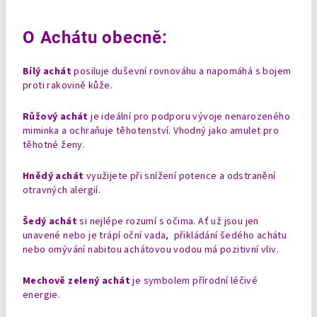
O Achátu obecně:
Bílý achát
posiluje duševní rovnováhu a napomáhá s bojem
proti rakovině kůže.
Růžový achát
je ideální pro podporu vývoje nenarozeného
miminka a ochraňuje těhotenství. Vhodný jako amulet pro
těhotné ženy.
Hnědý achát
využijete při snížení potence a odstranění
otravných alergií.
Šedý achát
si nejlépe rozumí s očima. Ať už jsou jen
unavené nebo je trápí oční vada, přikládání šedého achátu
nebo omývání nabitou achátovou vodou má pozitivní vliv.
Mechově zelený achát
je symbolem přírodní léčivé
energie.