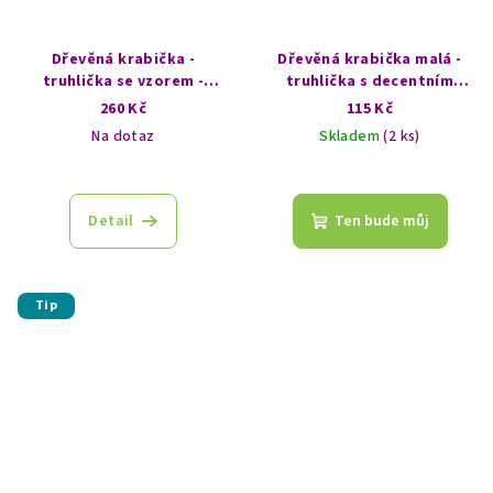
Dřevěná krabička -
Dřevěná krabička malá -
truhlička se vzorem -
truhlička s decentním
Strom života
vzorem - Květiny
260 Kč
115 Kč
Na dotaz
Skladem
(2 ks)
Detail
Ten bude můj
Tip