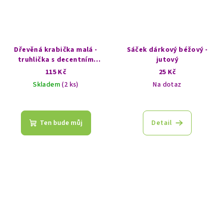
Dřevěná krabička malá -
Sáček dárkový béžový -
truhlička s decentním
jutový
vzorem - Ruka Fatimy
115 Kč
25 Kč
Skladem
(2 ks)
Na dotaz
Ten bude můj
Detail