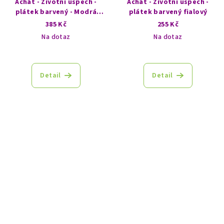
Achát - Životní úspěch -
Achát - Životní úspěch -
plátek barvený - Modrá
plátek barvený fialový
laguna
385 Kč
255 Kč
Na dotaz
Na dotaz
Detail
Detail