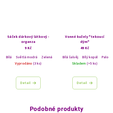
Sáček dárkový látkový -
Vonné kužely "tekoucí
organza
dým"
9 Kč
49 Kč
Bílá
Světlá modrá
Zelená
Světlá růžová
Bílá šalvěj
Bílý kopál
Červená
Palo S
Vyprodáno
(3 ks)
Skladem
(>5 ks)
Detail
Detail
Podobné produkty