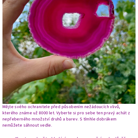
Mějte svého ochranitele před působením nežádoucích vlivů,
kterého známe už 8000 let. Vyberte si pro sebe ten pravý achát z
nepřeberného množství druhů a barev. S tímhle dobrákem
nemůžete sáhnout vedle.