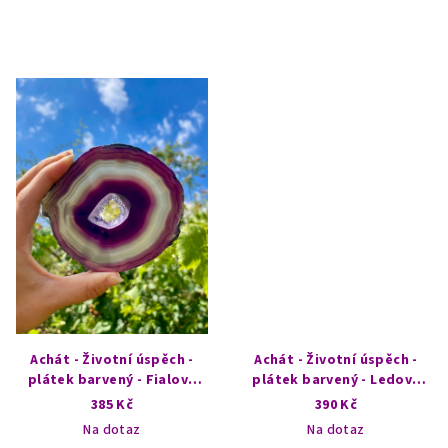
Achát - Životní úspěch -
Achát - Životní úspěch -
plátek barvený - Fialová
plátek barvený - Ledový
jeskyně
vánek
385 Kč
390 Kč
Na dotaz
Na dotaz