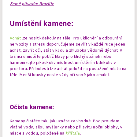
Země původu: Brazílie
Umístění kamene:
Achát
lze nosit kdekoliv na těle. Pro uklidnění a odbourání
nervozity a stresu doporučujeme sevřít v každé ruce jeden
achát, zavřít oči, stát v klidu a zhluboka vědomě dýchat. V
ložnici umístěte poblíž hlavy pro klidný spánek nebo
harmonizujte jakoukoliv místnost umístěním kdekoliv v
prostoru. Při bolesti lze achát položit na postižené místo na
těle.
Menší kousky noste vždy při sobě jako amulet.
Očista kamene:
Kameny čistěte tak, jak uznáte za vhodné. Pod proudem
vlažné vody, silou myšlenky nebo při svitu noční oblohy, v
misce s vodou, položené na
křišťálu
.