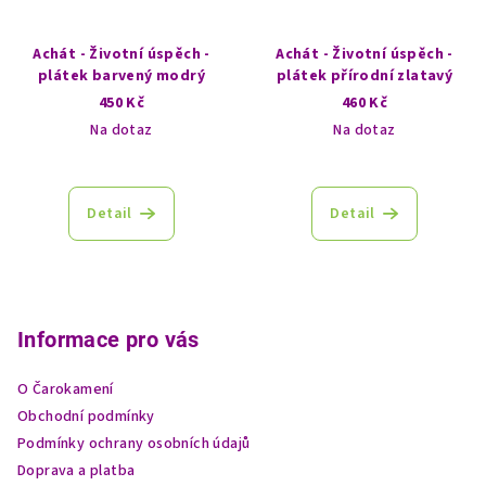
Achát - Životní úspěch -
Achát - Životní úspěch -
plátek barvený modrý
plátek přírodní zlatavý
450 Kč
460 Kč
Na dotaz
Na dotaz
Detail
Detail
Z
á
p
Informace pro vás
a
O Čarokamení
t
Obchodní podmínky
í
Podmínky ochrany osobních údajů
Doprava a platba