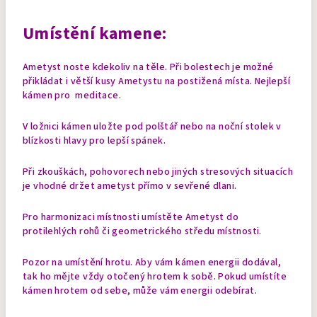
Umístění kamene:
Ametyst noste kdekoliv na těle. Při bolestech je možné
přikládat i větší kusy Ametystu na postižená místa. Nejlepší
kámen pro meditace.
V ložnici kámen uložte pod polštář nebo na noční stolek v
blízkosti hlavy pro lepší spánek.
Při zkouškách, pohovorech nebo jiných stresových situacích
je vhodné držet ametyst přímo v sevřené dlani.
Pro harmonizaci místnosti umístěte Ametyst do
protilehlých rohů či geometrického středu místnosti.
Pozor na umístění hrotu. Aby vám kámen energii dodával,
tak ho mějte vždy otočený hrotem k sobě. Pokud umístíte
kámen
hrotem od sebe, může vám energii odebírat.