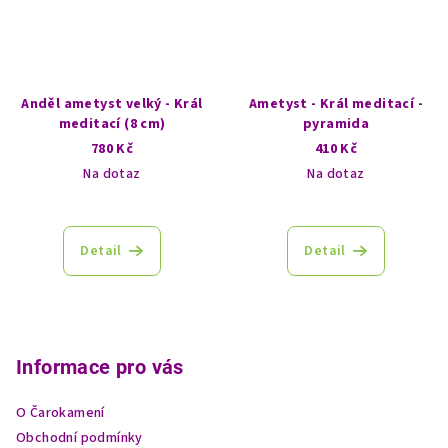
Anděl ametyst velký - Král
Ametyst - Král meditací -
meditací (8 cm)
pyramida
780 Kč
410 Kč
Na dotaz
Na dotaz
Průměrné
hodnocení
produktu
Detail
Detail
je
5,0
z
Z
5
á
hvězdiček.
p
Informace pro vás
a
O Čarokamení
t
Obchodní podmínky