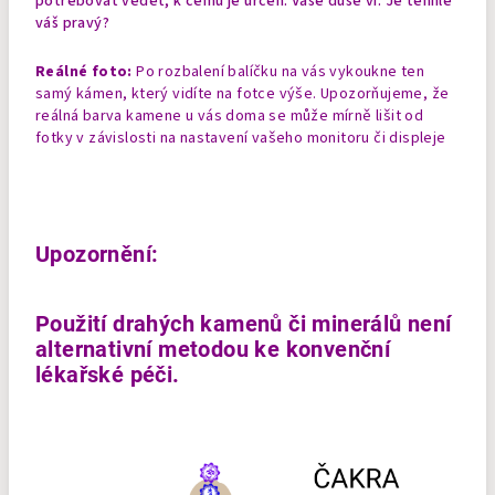
potřebovat vědět, k čemu je určen. Vaše duše ví. Je tenhle
váš pravý?
Reálné foto:
Po rozbalení balíčku na vás vykoukne ten
samý kámen, který vidíte na fotce výše. Upozorňujeme, že
reálná barva kamene u vás doma se může mírně lišit od
fotky v závislosti na nastavení vašeho monitoru či displeje
Upozornění:
Použití drahých kamenů či minerálů není
alternativní metodou ke konvenční
lékařské péči.