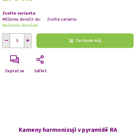
Měrná
Zvolte variantu
cena:
Můžeme doručit do:
Zvolte variantu
Možnosti doručení
−
+
Ten bude můj
Zeptat se
Sdílet
Kameny harmonizuji v pyramidě RA