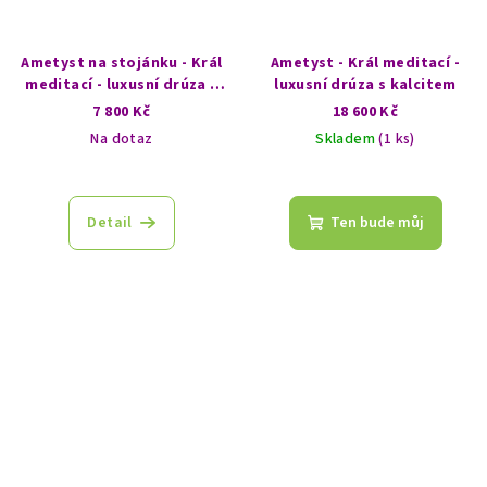
Ametyst na stojánku - Král
Ametyst - Král meditací -
meditací - luxusní drúza s
luxusní drúza s kalcitem
goethitem
7 800 Kč
18 600 Kč
Na dotaz
Skladem
(1 ks)
Detail
Ten bude můj