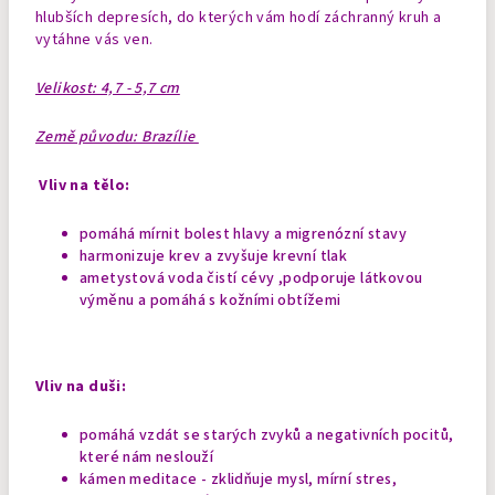
hlubších depresích, do kterých vám hodí záchranný kruh a
vytáhne vás ven.
Velikost: 4,7 - 5,7 cm
Země původu: Brazílie
Vliv na tělo:
pomáhá mírnit bolest hlavy a migrenózní stavy
harmonizuje krev a zvyšuje krevní tlak
ametystová voda čistí cévy ,podporuje látkovou
výměnu a pomáhá s kožními obtížemi
Vliv na duši:
pomáhá vzdát se starých zvyků a negativních pocitů,
které nám neslouží
kámen meditace - zklidňuje mysl, mírní stres,