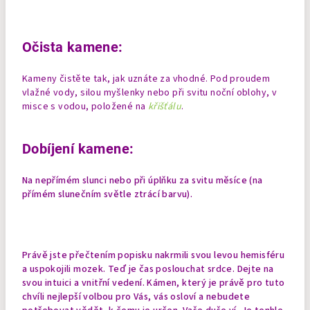
Očista kamene:
Kameny čistěte tak, jak uznáte za vhodné. Pod proudem
vlažné vody, silou myšlenky nebo při svitu noční oblohy, v
misce s vodou, položené na
křišťálu
.
Dobíjení kamene:
Na nepřímém slunci nebo při úplňku za svitu měsíce (na
přímém slunečním světle ztrácí barvu).
Právě jste přečtením popisku nakrmili svou levou hemisféru
a uspokojili mozek. Teď je čas poslouchat srdce. Dejte na
svou intuici a vnitřní vedení. Kámen, který je právě pro tuto
chvíli nejlepší volbou pro Vás, vás osloví a nebudete