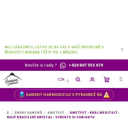
Přejít
na
obsah
MILÍ ZÁKAZNÍCI, LETOS SE NA VÁS V NAŠÍ PRODEJNĚ V
ŘEDHOŠTI BUDEME TĚŠIT OD 1.BŘEZNA.
Nevíte si rady
?
+420 607 555 679
CZK
Nákupní
Hledat
Přihlášení
KAMENY HARMONIZUJI V PYRAMIDĚ RA
košík
/
DRUHY KAMENŮ
/
AMETYST
/
AMETYST - KRÁL MEDITACÍ -
DOMŮ
MALÝ BRAZILSKÝ KRYSTAL - VYBERTE SI VARIANTU