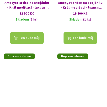
Ametyst srdce na stojánku
Ametyst srdce na stojánku
- Král meditací - luxusní
- Král meditací - luxusní
drúza
drúza
12 500 Kč
19 800 Kč
Skladem
(1 ks)
Skladem
(1 ks)
Ten bude můj
Ten bude můj
Doprava zdarma
Doprava zdarma