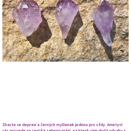
Zbavte se depresí a černých myšlenek jednou pro vždy. Ametyst
vás provede na cestě k sebepoznání, na které vám dodá odvahu a