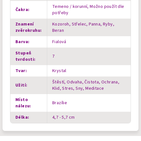
Temeno / korunní, Možno použít dle
Čakra
:
potřeby
Znamení
Kozoroh, Střelec, Panna, Ryby,
zvěrokruhu
:
Beran
Barva
:
Fialová
Stupeň
7
tvrdosti
:
Tvar
:
Krystal
Štěstí, Odvaha, Čistota, Ochrana,
Užití
:
Klid, Stres, Sny, Meditace
Místo
Brazílie
nálezu
:
Délka
:
4,7 - 5,7 cm