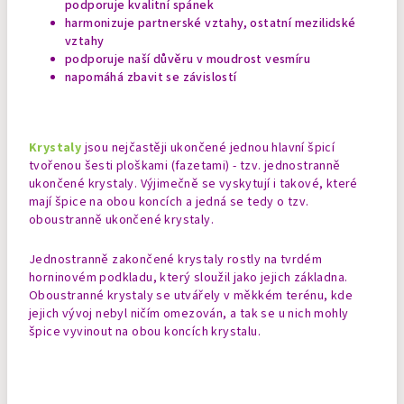
podporuje kvalitní spánek
harmonizuje partnerské vztahy, ostatní mezilidské
vztahy
podporuje naší důvěru v moudrost vesmíru
napomáhá zbavit se závislostí
Krystaly
jsou nejčastěji ukončené jednou hlavní špicí
tvořenou šesti ploškami (fazetami) - tzv. jednostranně
ukončené krystaly. Výjimečně se vyskytují i takové, které
mají špice na obou koncích a jedná se tedy o tzv.
oboustranně ukončené krystaly.
Jednostranně zakončené krystaly rostly na tvrdém
horninovém podkladu, který sloužil jako jejich základna.
Oboustranné krystaly se utvářely v měkkém terénu, kde
jejich vývoj nebyl ničím omezován, a tak se u nich mohly
špice vyvinout na obou koncích krystalu.