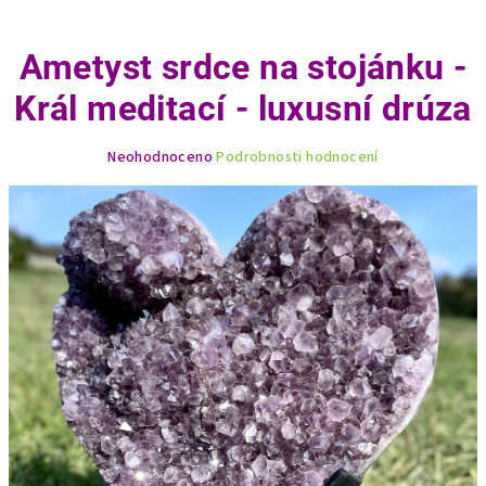
Ametyst srdce na stojánku -
Král meditací - luxusní drúza
Průměrné
Neohodnoceno
Podrobnosti hodnocení
hodnocení
produktu
je
0,0
z
5
hvězdiček.