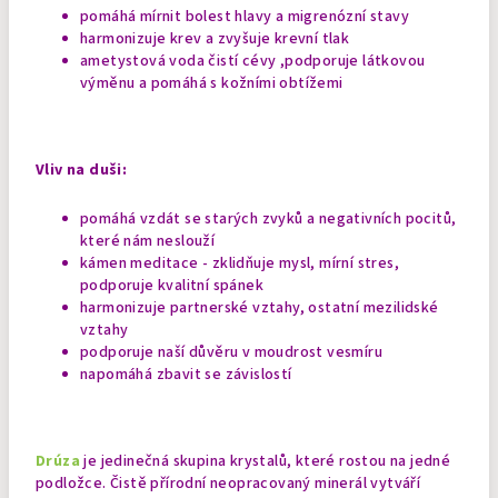
pomáhá mírnit bolest hlavy a migrenózní stavy
harmonizuje krev a zvyšuje krevní tlak
ametystová voda čistí cévy ,podporuje látkovou
výměnu a pomáhá s kožními obtížemi
Vliv na duši:
pomáhá vzdát se starých zvyků a negativních pocitů,
které nám neslouží
kámen meditace - zklidňuje mysl, mírní stres,
podporuje kvalitní spánek
harmonizuje partnerské vztahy, ostatní mezilidské
vztahy
podporuje naší důvěru v moudrost vesmíru
napomáhá zbavit se závislostí
Drúza
je jedinečná skupina krystalů, které rostou na jedné
podložce. Čistě přírodní neopracovaný minerál vytváří