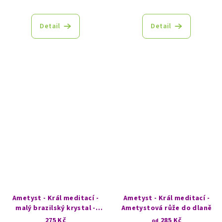
Detail
Detail
Ametyst - Král meditací -
Ametyst - Král meditací -
malý brazilský krystal -
Ametystová růže do dlaně
vyberte si variantu
275 Kč
285 Kč
od