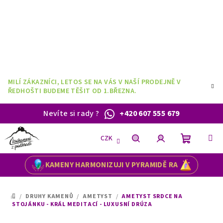
Přejít
na
obsah
MILÍ ZÁKAZNÍCI, LETOS SE NA VÁS V NAŠÍ PRODEJNĚ V
ŘEDHOŠTI BUDEME TĚŠIT OD 1.BŘEZNA.
Nevíte si rady
?
+420 607 555 679
CZK
Nákupní
Hledat
Přihlášení
KAMENY HARMONIZUJI V PYRAMIDĚ RA
košík
/
DRUHY KAMENŮ
/
AMETYST
/
AMETYST SRDCE NA
DOMŮ
STOJÁNKU - KRÁL MEDITACÍ - LUXUSNÍ DRÚZA