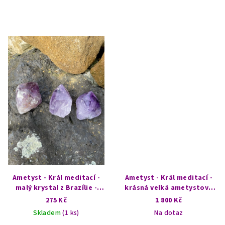
Ametyst - Král meditací -
Ametyst - Král meditací -
malý krystal z Brazílie -
krásná velká ametystová
vyberte si variantu
růže
275 Kč
1 800 Kč
Skladem
(1 ks)
Na dotaz