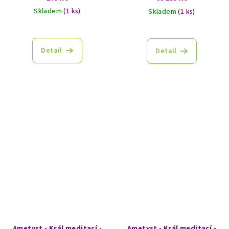
Skladem
(1 ks)
Skladem
(1 ks)
Detail
Detail
Ametyst - Král meditací -
Ametyst - Král meditací -