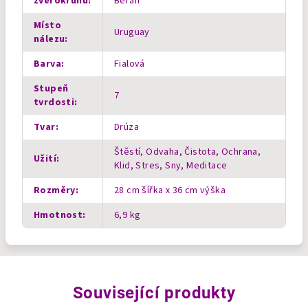
zvěrokruhu
:
Beran
Místo
Uruguay
nálezu
:
Barva
:
Fialová
Stupeň
7
tvrdosti
:
Tvar
:
Drúza
Štěstí, Odvaha, Čistota, Ochrana,
Užití
:
Klid, Stres, Sny, Meditace
Rozměry
:
28 cm šířka x 36 cm výška
Hmotnost
:
6,9 kg
Související produkty