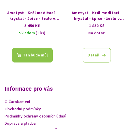
Ametyst - Král meditací -
Ametyst - Král meditací -
krystal - špice - žezlo v
krystal - špice - žezlo v
EXTRA kvalitě
EXTRA kvalitě
3 450 Kč
1 830 Kč
Skladem
(1 ks)
Na dotaz
Ten bude můj
Detail
Z
á
p
Informace pro vás
a
O Čarokamení
t
Obchodní podmínky
í
Podmínky ochrany osobních údajů
Doprava a platba