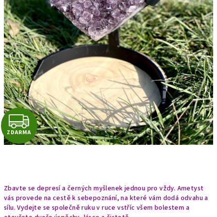
Z
ZDARMA
D
A
R
Zbavte se depresí a černých myšlenek jednou pro vždy. Ametyst
M
vás provede na cestě k sebepoznání, na které vám dodá odvahu a
sílu. Vydejte se společně ruku v ruce vstříc všem bolestem a