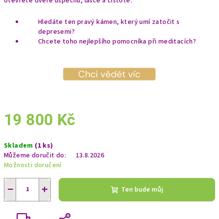
otevřete dveře úspěchu, lásce a čistotě.
A
Hledáte ten pravý kámen, který umí zatočit s
depresemi?
Chcete toho nejlepšího pomocníka při meditacích?
19 800 Kč
Měrná
Skladem
(1 ks)
cena:
Můžeme doručit do:
13.8.2026
Možnosti doručení
−
+
Ten bude můj