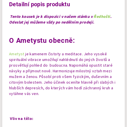
Detailní popis produktu
Tento kousek je k dispozici v našem stánku v
Ředhošti
.
Odeslat jej můžeme vždy po nedělním prodeji.
O Ametystu obecně:
Ametyst
je kamenem čistoty a meditace. Jeho vysoké
spirituální vibrace umožňují nahlédnutí do jiných životů a
prosvětlují pohled do budoucna. Napomáhá opustit staré
návyky a přijmout nové. Harmonizuje milostný vztah mezi
mužem a ženou. Působí proti všem fyzickým, duševním a
citovým bolestem. Jeho účinek oceníte hlavně při slabých i
hlubších depresích, do kterých vám hodí záchranný kruh a
vytáhne vás ven.
Vliv na tělo: