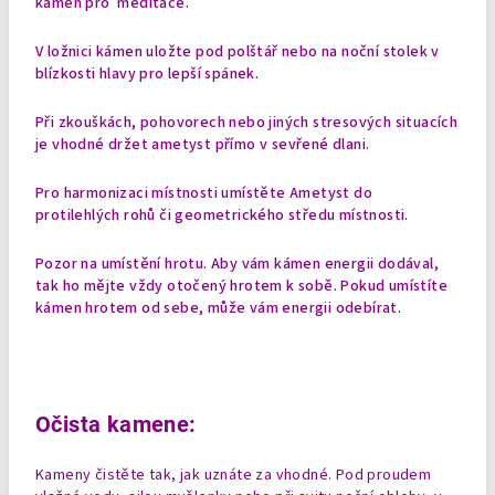
kámen pro meditace.
V ložnici kámen uložte pod polštář nebo na noční stolek v
blízkosti hlavy pro lepší spánek.
Při zkouškách, pohovorech nebo jiných stresových situacích
je vhodné držet ametyst přímo v sevřené dlani.
Pro harmonizaci místnosti umístěte Ametyst do
protilehlých rohů či geometrického středu místnosti.
Pozor na umístění hrotu. Aby vám kámen energii dodával,
tak ho mějte vždy otočený hrotem k sobě. Pokud umístíte
kámen
hrotem od sebe, může vám energii odebírat.
Očista kamene:
Kameny čistěte tak, jak uznáte za vhodné. Pod proudem