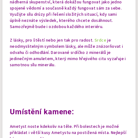
nádherná skupenství, která dokážou fungovat jako jedno
spojené vědomí a současně každý fungovat sám za sebe.
Využijte sílu drúzy při řešení složitých situací, kdy sami
úplně neznáte výsledek, kterého chcete dosáhnout.
Samozřejmě bude i ozdobou každého interiéru.
Z lásky, pro štěstí nebo jen tak pro radost.
Srdce
je
neodmyslitelným symbolem lásky, ale může znázorňovat i
odvahu či odhodlání. Darované srdíčko z minerálů je
jedinečným amuletem, který mimo hřejivého citu vyzařuje i
samotnou sílu minerálu.
Umístění kamene:
Ametyst noste kdekoliv na těle. Při bolestech je možné
přikládat i větší kusy Ametystu na postižená místa. Nejlepší