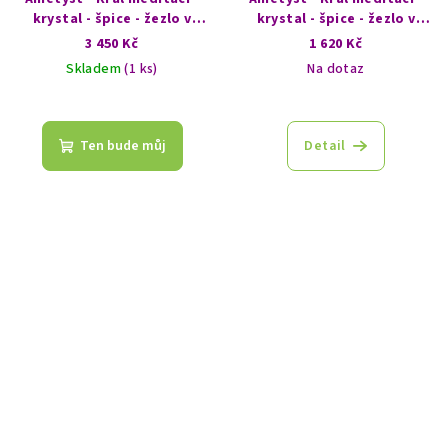
krystal - špice - žezlo v
krystal - špice - žezlo v
EXTRA kvalitě
EXTRA kvalitě
3 450 Kč
1 620 Kč
Skladem
(1 ks)
Na dotaz
Ten bude můj
Detail