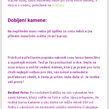
vlažné vody, silou myšlenky nebo při svitu noční oblohy, v
misce s vodou, položené na
křišťálu
.
Dobíjení kamene:
Na nepřímém slunci nebo při úplňku za svitu měsíce (na
přímém slunečním světle ztrácí barvu).
Právě jste přečtením popisku nakrmili svou levou hemisféru
a uspokojili mozek. Teď je čas poslouchat srdce. Dejte na
svou intuici a vnitřní vedení. Kámen, který je právě pro tuto
chvíli nejlepší volbou pro Vás, vás osloví a nebudete
potřebovat vědět, k čemu je určen. Vaše duše ví. Je tenhle
váš pravý?
Reálné foto:
Po rozbalení balíčku na vás vykoukne ten
samý kámen, který vidíte na fotce výše. Upozorňujeme, že
reálná barva kamene u vás doma se může mírně lišit od
fotky v závislosti na nastavení vašeho monitoru či displeje