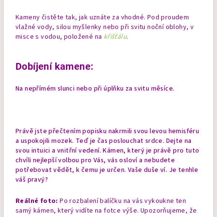
Kameny čistěte tak, jak uznáte za vhodné. Pod proudem
vlažné vody, silou myšlenky nebo při svitu noční oblohy, v
misce s vodou, položené na
křišťálu
.
Dobíjení kamene:
Na nepřímém slunci nebo při úplňku za svitu měsíce.
Právě jste přečtením popisku nakrmili svou levou hemisféru
a uspokojili mozek. Teď je čas poslouchat srdce. Dejte na
svou intuici a vnitřní vedení. Kámen, který je právě pro tuto
chvíli nejlepší volbou pro Vás, vás osloví a nebudete
potřebovat vědět, k čemu je určen. Vaše duše ví. Je tenhle
váš pravý?
Reálné foto:
Po rozbalení balíčku na vás vykoukne ten
samý kámen, který vidíte na fotce výše. Upozorňujeme, že