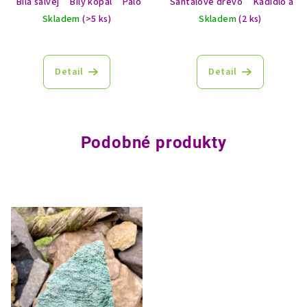
Bílá šalvěj
Bílý kopál
Palo Santo
Santalové dřevo
Myrha
Kadidlo a m
Skladem
(>5 ks)
Skladem
(2 ks)
Detail
Detail
Podobné produkty