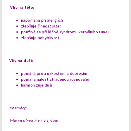
Vliv na tělo:
napomáhá při alergiích
zlepšuje činnost jater
používá se při léčbě syndromu karpálního tunelu
zlepšuje pohyblivost
Vliv na duši:
pomáhá proti úzkostem a depresím
pomáhá nalézt ztracenou rovnováhu
harmonizuje duši
Rozměry:
kámen vlevo 8 x 5 x 1,5 cm