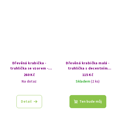
Dřevěná krabička -
Dřevěná krabička malá -
truhlička se vzorem -
truhlička s decentním
Strom života
vzorem - Ruka Fatimy
260 Kč
115 Kč
Na dotaz
Skladem
(2 ks)
Detail
Ten bude můj