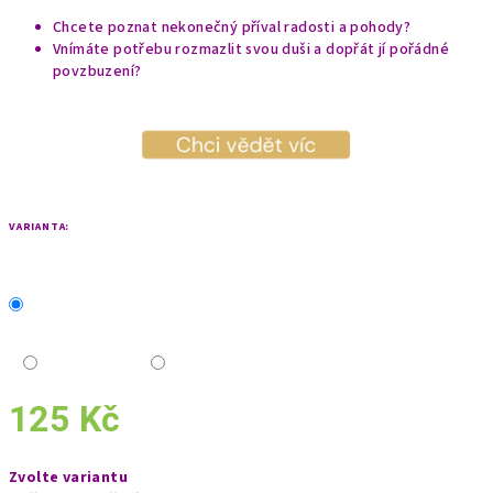
Chcete poznat nekonečný příval radosti a pohody?
Vnímáte potřebu rozmazlit svou duši a dopřát jí pořádné
povzbuzení?
VARIANTA:
125 Kč
Měrná
Zvolte variantu
cena: