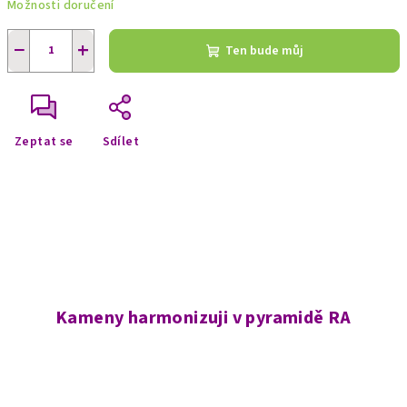
Možnosti doručení
−
+
Ten bude můj
Zeptat se
Sdílet
Kameny harmonizuji v pyramidě RA