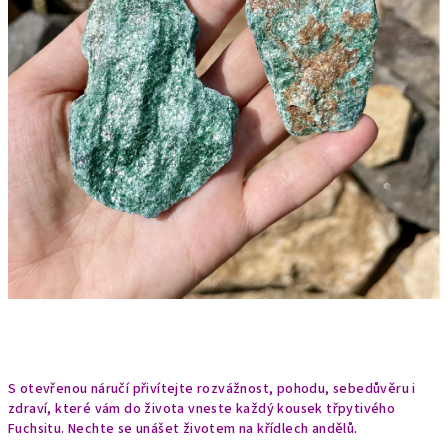
S otevřenou náručí přivítejte rozvážnost, pohodu, sebedůvěru i
zdraví, které vám do života vneste každý kousek třpytivého
Fuchsitu. Nechte se unášet životem na křídlech andělů.