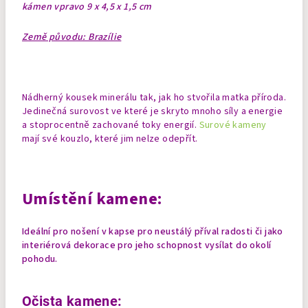
kámen vpravo 9 x 4,5 x 1,5 cm
Země původu: Brazílie
Nádherný kousek minerálu tak, jak ho stvořila matka příroda.
Jedinečná surovost ve které je skryto mnoho síly a energie
a stoprocentně zachované toky energií.
Surové kameny
mají své kouzlo, které jim nelze odepřít.
Umístění kamene:
Ideální pro nošení v kapse pro neustálý příval radosti či jako
interiérová dekorace pro jeho schopnost vysílat do okolí
pohodu.
Očista kamene: