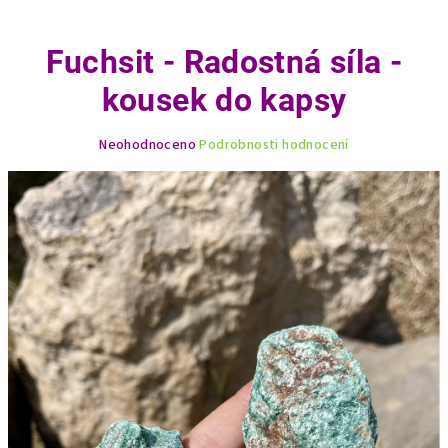
Fuchsit - Radostná síla -
kousek do kapsy
Průměrné
Neohodnoceno
Podrobnosti hodnocení
hodnocení
produktu
je
0,0
z
5
hvězdiček.