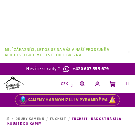
Přejít
na
obsah
MILÍ ZÁKAZNÍCI, LETOS SE NA VÁS V NAŠÍ PRODEJNĚ V
ŘEDHOŠTI BUDEME TĚŠIT OD 1.BŘEZNA.
Nevíte si rady
?
+420 607 555 679
CZK
Nákupní
Hledat
Přihlášení
KAMENY HARMONIZUJI V PYRAMIDĚ RA
košík
/
DRUHY KAMENŮ
/
FUCHSIT
/
FUCHSIT - RADOSTNÁ SÍLA -
DOMŮ
KOUSEK DO KAPSY