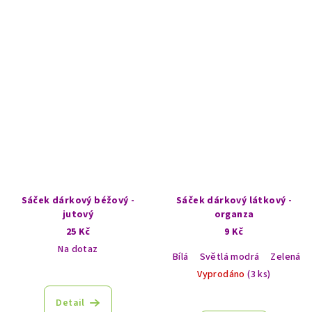
Sáček dárkový béžový -
Sáček dárkový látkový -
jutový
organza
25 Kč
9 Kč
Na dotaz
Bílá
Světlá modrá
Zelená
Vyprodáno
(3 ks)
Detail