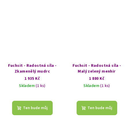
Fuchsit - Radostná síla -
Fuchsit - Radostná síla -
Zkamenělý mudrc
Malý zelený menhir
1 935 Kč
1 880 Kč
Skladem
(1 ks)
Skladem
(1 ks)
Ten bude můj
Ten bude můj
Z