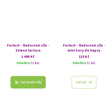
Fuchsit - Radostná síla -
Fuchsit - Radostná síla -
Zelená lastura
mini hory do kapsy
1 488 Kč
115 Kč
Skladem
(1 ks)
Skladem
(1 ks)
Ten bude můj
Detail