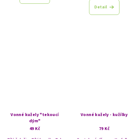
Detail
Vonné kužely "tekoucí
Vonné kužely - kužílky
dým"
49 Kč
79 Kč