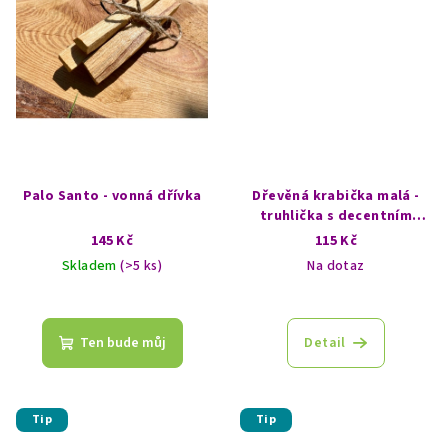
Palo Santo - vonná dřívka
Dřevěná krabička malá -
truhlička s decentním
vzorem - Buddha
145 Kč
115 Kč
Skladem
(>5 ks)
Na dotaz
Průměrné
hodnocení
produktu
Ten bude můj
Detail
je
5,0
z
5
Tip
Tip
hvězdiček.