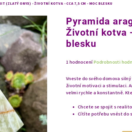
T (ZLATÝ ONYX) - ŽIVOTNÍ KOTVA - CCA 7,5 CM - MOC BLESKU
Pyramida arago
Životní kotva
blesku
Průměrné
1 hodnocení
Podrobnosti hod
hodnocení
produktu
Vneste do svého domova silný 
je
životní motivaci a stimulaci.
5,0
velmi rychle a konstantně. Kt
z
5
Chcete se spojit s realito
hvězdiček.
Cítíte potřebu vnést do 