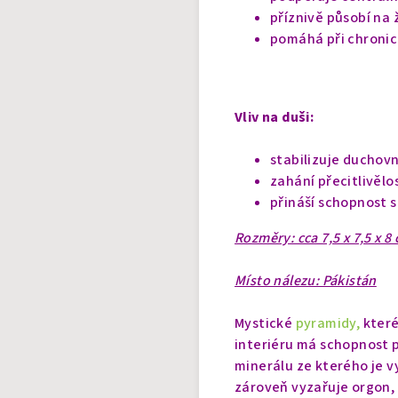
příznivě působí na
pomáhá při chronic
Vliv na duši:
stabilizuje duchovn
zahání přecitlivělo
přináší schopnost 
Rozměry: cca 7,5 x 7,5 x 8
Místo nálezu: Pákistán
Mystické
pyramidy,
které
interiéru má schopnost p
minerálu ze kterého je v
zároveň vyzařuje orgon, 