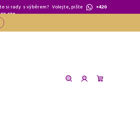
te si rady
s výběrem
?
Volejte, pište
+420
 1.BŘEZNA.
555 679
Hledat
Přihlášení
Nákupní
košík