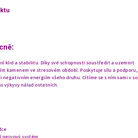
uktu
cně:
ní klid a stabilitu. Díky své schopnosti soustředit a uzemnit
lním kamenem ve stresovém období. Poskytuje sílu a podporu,
či negativním energiím všeho druhu. Cítíme se s ním sami v s
s výkyvy nálad ostatních.
dce
í nervový systém