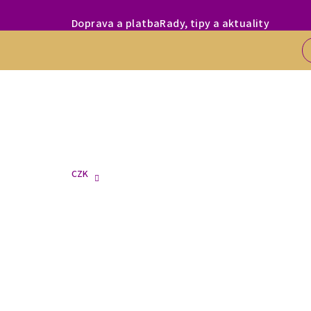
Přejít
MILÍ ZÁKAZNÍC
Doprava a platba
Rady, tipy a aktuality
na
obsah
CZK