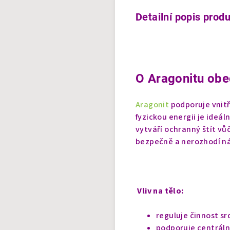
Detailní popis prod
O Aragonitu obe
Aragonit
podporuje vnitř
fyzickou energii je ideá
vytváří ochranný štít vů
bezpečně a nerozhodí ná
Vliv na tělo:
reguluje činnost sr
podporuje centráln