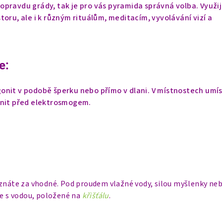
pravdu grády, tak je pro vás pyramida správná volba. Využije
toru, ale i k různým rituálům, meditacím, vyvolávání vizí a
e:
onit v podobě šperku nebo přímo v dlani. V místnostech umí
ánit před elektrosmogem.
uznáte za vhodné. Pod proudem vlažné vody, silou myšlenky neb
ce s vodou, položené na
křišťálu
.