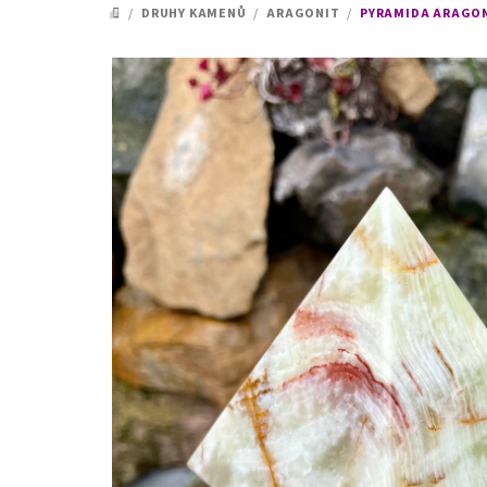
/
DRUHY KAMENŮ
/
ARAGONIT
/
PYRAMIDA ARAGONI
DOMŮ