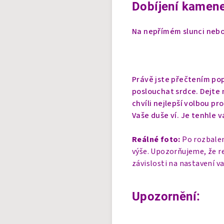
Dobíjení kamene
Na nepřímém slunci nebo 
Právě jste přečtením pop
poslouchat srdce. Dejte n
chvíli nejlepší volbou pr
Vaše duše ví. Je tenhle v
Reálné foto:
Po rozbalen
výše. Upozorňujeme, že r
závislosti na nastavení v
Upozornění: