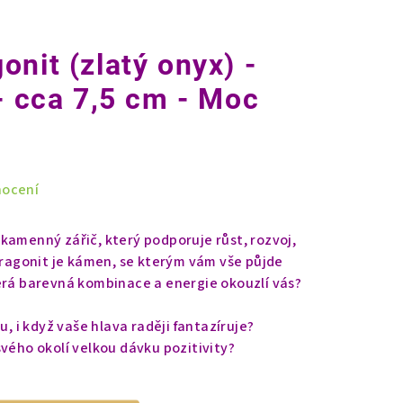
nit (zlatý onyx) -
 - cca 7,5 cm - Moc
nocení
kamenný zářič, který podporuje růst, rozvoj,
 Aragonit je kámen, se kterým vám vše půjde
erá barevná kombinace a energie okouzlí vás?
u, i když vaše hlava raději fantazíruje?
svého okolí velkou dávku pozitivity?