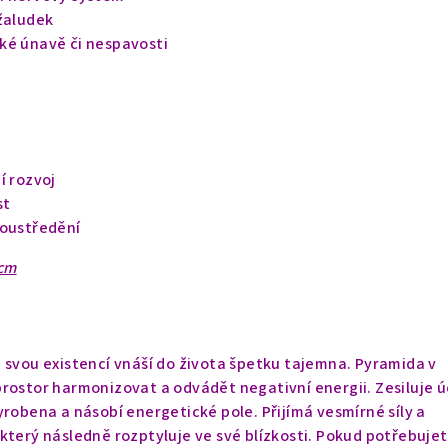
 žaludek
ké únavě či nespavosti
í rozvoj
st
soustředění
 cm
 svou existencí vnáší do života špetku tajemna. Pyramida v
rostor harmonizovat a odvádět negativní energii. Zesiluje ú
yrobena a násobí energetické pole. Přijímá vesmírné síly a
který následně rozptyluje ve své blízkosti.
Pokud potřebuje