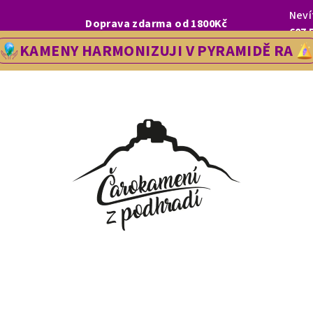
Neví
I, LETOS SE NA VÁS V NAŠÍ PRODEJNĚ V ŘEDHOŠTI BUDEME TĚŠIT OD
Doprava zdarma od 1800Kč
607 
KAMENY HARMONIZUJI V PYRAMIDĚ RA