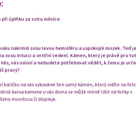
:
při úplňku za svitu měsíce.
isku nakrmili svou levou hemisféru a uspokojili mozek. Teď j
a svou intuici a vnitřní vedení. Kámen, který je právě pro tu
o Vás, vás osloví a nebudete potřebovat vědět, k čemu je urče
áš pravý?
í balíčku na vás vykoukne ten samý kámen, který vidíte na fot
eálná barva kamene u vás doma se může mírně lišit od fotky v
ašeho monitoru či displeje.