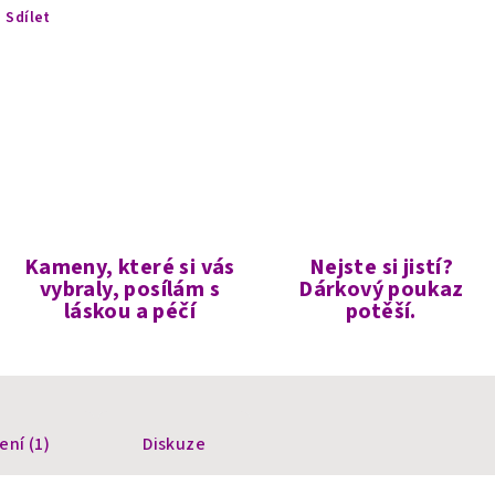
Sdílet
Kameny, které si vás
Nejste si jistí?
vybraly, posílám s
Dárkový poukaz
láskou a péčí
potěší.
ní (1)
Diskuze