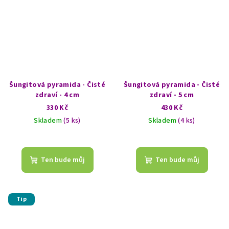
Šungitová pyramida - Čisté
Šungitová pyramida - Čisté
zdraví - 4 cm
zdraví - 5 cm
330 Kč
430 Kč
Skladem
(5 ks)
Skladem
(4 ks)
Ten bude můj
Ten bude můj
Tip