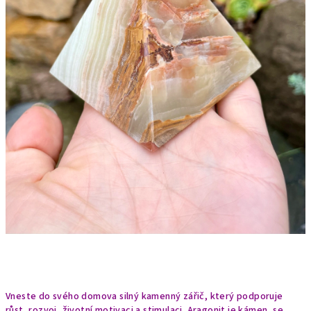
Vneste do svého domova silný kamenný zářič, který podporuje
růst, rozvoj, životní motivaci a stimulaci. Aragonit je kámen, se