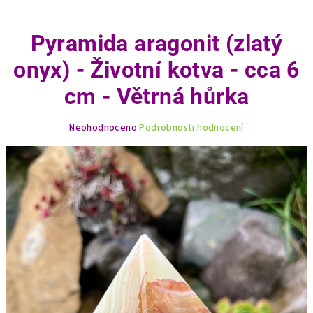
Pyramida aragonit (zlatý
onyx) - Životní kotva - cca 6
cm - Větrná hůrka
Průměrné
Neohodnoceno
Podrobnosti hodnocení
hodnocení
produktu
je
0,0
z
5
hvězdiček.