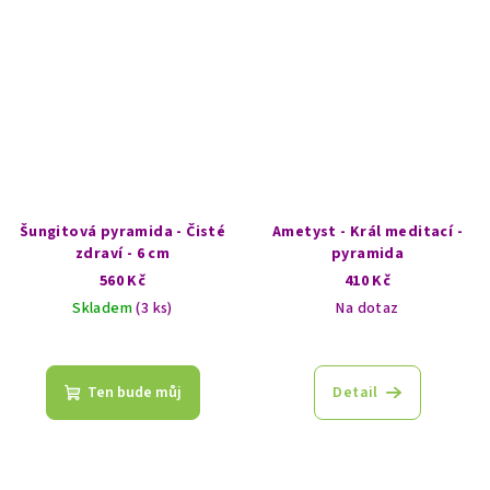
Šungitová pyramida - Čisté
Ametyst - Král meditací -
zdraví - 6 cm
pyramida
560 Kč
410 Kč
Skladem
(3 ks)
Na dotaz
Průměrné
hodnocení
produktu
Ten bude můj
Detail
je
5,0
z
5