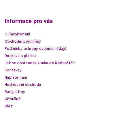
Z
á
p
Informace pro vás
a
O Čarokamení
t
Obchodní podmínky
í
Podmínky ochrany osobních údajů
Doprava a platba
Jak se dostanete k nám do Ředhoště?
Kontakty
Napište nám
Hodnocení obchodu
Rady a tipy
Aktuálně
Blog