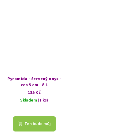
hvězdiček.
Pyramida - červený onyx -
cca 5 cm - č.1
185 Kč
Skladem
(1 ks)
Ten bude můj