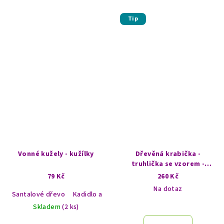
Tip
Vonné kužely - kužílky
Dřevěná krabička -
truhlička se vzorem -
Strom života
79 Kč
260 Kč
Na dotaz
Santalové dřevo
Kadidlo a myrha
Skladem
(2 ks)