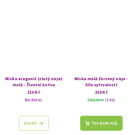
hvězdiček.
Miska aragonit (zlatý onyx)
Miska malá červený onyx -
malá - Životní kotva
Síla vytrvalosti
210 Kč
210 Kč
Na dotaz
Skladem
(1 ks)
Detail
Ten bude můj