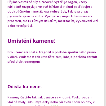
Přijímá vesmírné síly a zároveň vyzařuje orgon, který
následně rozptyluje ve své blízkosti.
Pokud potřebujete
dodat účinkům minerálu opravdu grády, tak je pro vás
pyramida správná volba. Využijete ji nejen k harmonizaci
prostoru, ale i k různým rituálům, meditacím, vyvolávání vizí
a duchovní práci.
Umístění kamene:
Pro uzemnění noste Aragonit v podobě šperku nebo přímo
v dlani. V místnostech umístěte tam, kde je potřeba chránit
před elektrosmogem.
Očista kamene:
Kameny čistěte tak, jak uznáte za vhodné. Pod proudem
vlažné vody, silou myšlenky nebo při svitu noční oblohy, v