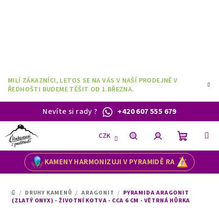
Přejít
na
obsah
MILÍ ZÁKAZNÍCI, LETOS SE NA VÁS V NAŠÍ PRODEJNĚ V
ŘEDHOŠTI BUDEME TĚŠIT OD 1.BŘEZNA.
Nevíte si rady
?
+420 607 555 679
CZK
Nákupní
Hledat
Přihlášení
KAMENY HARMONIZUJI V PYRAMIDĚ RA
košík
/
DRUHY KAMENŮ
/
ARAGONIT
/
PYRAMIDA ARAGONIT
DOMŮ
(ZLATÝ ONYX) - ŽIVOTNÍ KOTVA - CCA 6 CM - VĚTRNÁ HŮRKA