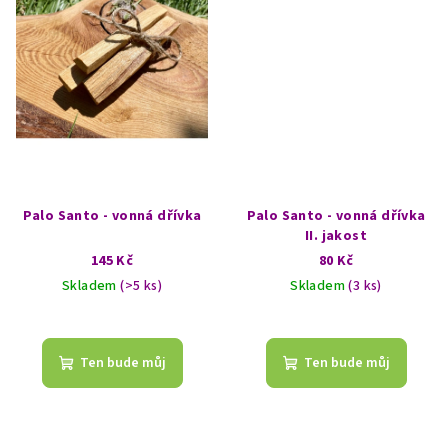
Palo Santo - vonná dřívka
Palo Santo - vonná dřívka
II. jakost
145 Kč
80 Kč
Skladem
(>5 ks)
Skladem
(3 ks)
Průměrné
hodnocení
produktu
Ten bude můj
Ten bude můj
je
5,0
z
5