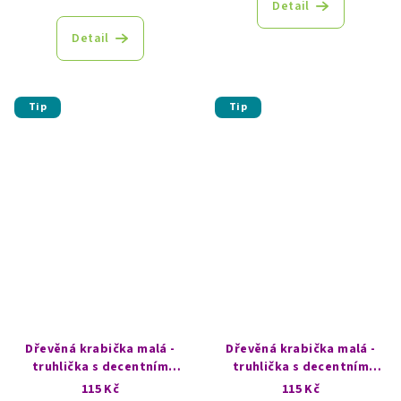
Detail
Detail
Tip
Tip
Dřevěná krabička malá -
Dřevěná krabička malá -
truhlička s decentním
truhlička s decentním
vzorem - Buddha
vzorem - Ohm
115 Kč
115 Kč