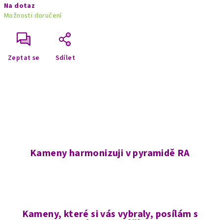
Na dotaz
cena:
Možnosti doručení
Zeptat se
Sdílet
Kameny harmonizuji v pyramidě RA
Kameny, které si vás vybraly, posílám s