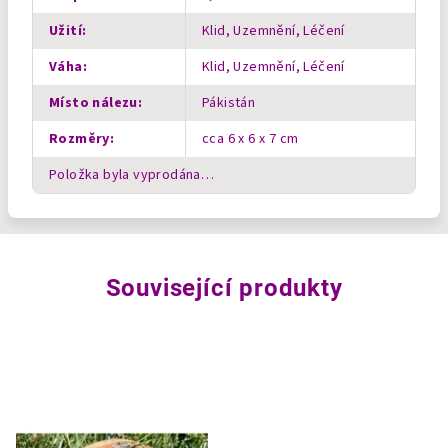
Užití
:
Klid, Uzemnění, Léčení
Váha
:
Klid, Uzemnění, Léčení
Místo nálezu
:
Pákistán
Rozměry
:
cca 6 x 6 x 7 cm
Položka byla vyprodána…
Související produkty