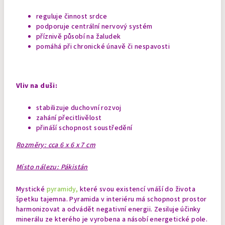
reguluje činnost srdce
podporuje centrální nervový systém
příznivě působí na žaludek
pomáhá při chronické únavě či nespavosti
Vliv na duši:
stabilizuje duchovní rozvoj
zahání přecitlivělost
přináší schopnost soustředění
Rozměry: cca 6 x 6 x 7 cm
Místo nálezu: Pákistán
Mystické
pyramidy,
které svou existencí vnáší do života
špetku tajemna. Pyramida v interiéru má schopnost prostor
harmonizovat a odvádět negativní energii. Zesiluje účinky
minerálu ze kterého je vyrobena a násobí energetické pole.