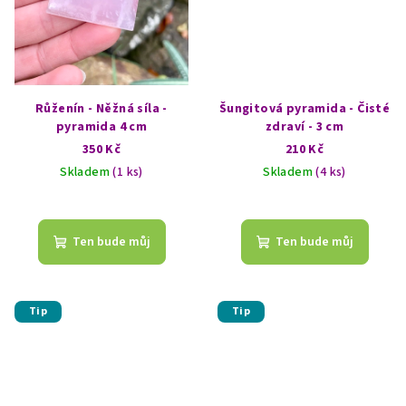
Růženín - Něžná síla -
Šungitová pyramida - Čisté
pyramida 4 cm
zdraví - 3 cm
350 Kč
210 Kč
Skladem
(1 ks)
Skladem
(4 ks)
Průměrné
hodnocení
produktu
Ten bude můj
Ten bude můj
je
5,0
z
5
Tip
Tip
hvězdiček.