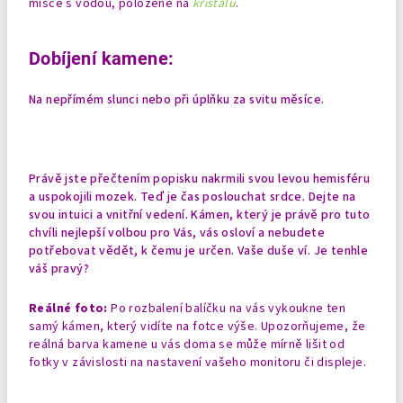
misce s vodou, položené na
křišťálu
.
Dobíjení kamene:
Na nepřímém slunci nebo při úplňku za svitu měsíce.
Právě jste přečtením popisku nakrmili svou levou hemisféru
a uspokojili mozek. Teď je čas poslouchat srdce. Dejte na
svou intuici a vnitřní vedení. Kámen, který je právě pro tuto
chvíli nejlepší volbou pro Vás, vás osloví a nebudete
potřebovat vědět, k čemu je určen. Vaše duše ví. Je tenhle
váš pravý?
Reálné foto:
Po rozbalení balíčku na vás vykoukne ten
samý kámen, který vidíte na fotce výše. Upozorňujeme, že
reálná barva kamene u vás doma se může mírně lišit od
fotky v závislosti na nastavení vašeho monitoru či displeje.