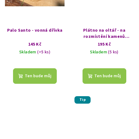
Palo Santo - vonná dřívka
Plátno na oltář - na
rozmístění kamenů
(kamenná - krystalová
145 Kč
195 Kč
mřížka) - Metatronova
Skladem
(>5 ks)
Skladem
(5 ks)
krychle
Průměrné
hodnocení
produktu
Ten bude můj
Ten bude můj
je
5,0
z
5
Tip
hvězdiček.