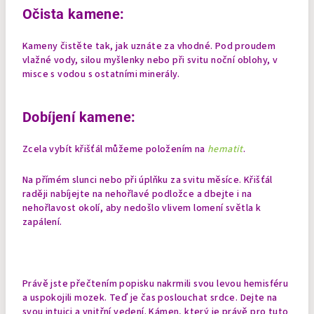
Očista kamene:
Kameny čistěte tak, jak uznáte za vhodné. Pod proudem
vlažné vody, silou myšlenky nebo při svitu noční oblohy, v
misce s vodou s ostatními minerály.
Dobíjení kamene:
Zcela vybít křišťál můžeme položením na
hematit
.
Na přímém slunci nebo při úplňku za svitu měsíce. Křišťál
raději nabíjejte na nehořlavé podložce a dbejte i na
nehořlavost okolí, aby nedošlo vlivem lomení světla k
zapálení.
Právě jste přečtením popisku nakrmili svou levou hemisféru
a uspokojili mozek. Teď je čas poslouchat srdce. Dejte na
svou intuici a vnitřní vedení. Kámen, který je právě pro tuto