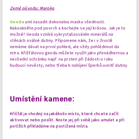
Země původu: Maroko
Geoda
umí nasadit dokonalou masku všednosti.
Nakoukněte pod povrch a kochejte se její krásou. Jak je to
možné? Geoda vzniká vykrystalizováním minerálů na
stěnách oválné dutiny. Připomene nám, že i v životě
nemáme dávat na první pohled, ale vždy pohlédnout do
nitra. Křišťálovou geodu můžete využít jako přenádhernou a
nevšední schránku např. na prsten při žádosti o ruku
budoucí nevěsty, nebo třeba k nabíjení šperků uvnitř dutiny.
Umístění kamene:
Křišťál je vhodný na jakékoliv místo, které chcete začít
aktivovat nebo posílit. Noste jej při sobě jako amulet a při
potížích přikládáme na postižená místa.