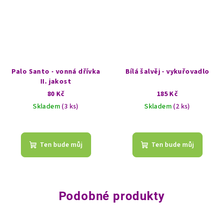
Palo Santo - vonná dřívka
Bílá šalvěj - vykuřovadlo
II. jakost
80 Kč
185 Kč
Skladem
(3 ks)
Skladem
(2 ks)
Ten bude můj
Ten bude můj
Podobné produkty