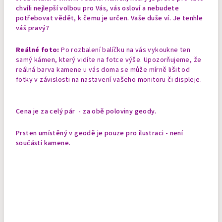
chvíli nejlepší volbou pro Vás, vás osloví a nebudete
potřebovat vědět, k čemu je určen. Vaše duše ví. Je tenhle
váš pravý?
Reálné foto:
Po rozbalení balíčku na vás vykoukne ten
samý kámen, který vidíte na fotce výše. Upozorňujeme, že
reálná barva kamene u vás doma se může mírně lišit od
fotky v závislosti na nastavení vašeho monitoru či displeje.
Cena je za celý pár - za obě poloviny geody.
Prsten umístěný v geodě je pouze pro ilustraci - není
součástí kamene.