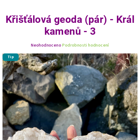
Křišťálová geoda (pár) - Král
kamenů - 3
Průměrné
Neohodnoceno
Podrobnosti hodnocení
hodnocení
produktu
Tip
je
0,0
z
5
hvězdiček.