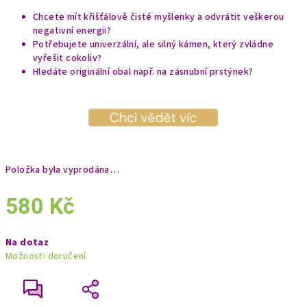
Chcete mít křišťálově čisté myšlenky a odvrátit veškerou
negativní energii?
Potřebujete univerzální, ale silný kámen, který zvládne
vyřešit cokoliv?
Hledáte originální obal např. na zásnubní prstýnek?
Položka byla vyprodána…
580 Kč
Měrná
Na dotaz
cena:
Možnosti doručení