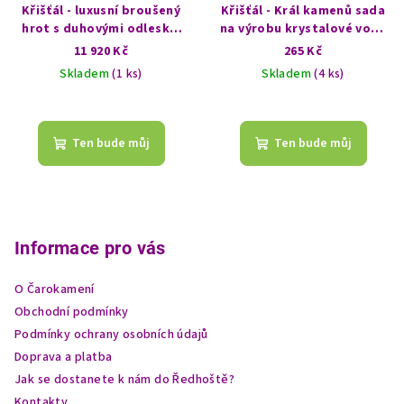
Křišťál - luxusní broušený
Křišťál - Král kamenů sada
hrot s duhovými odlesky,
na výrobu krystalové vody
inkluzí hematitu a
250g
11 920 Kč
265 Kč
bohatým vnitřním světem -
Skladem
(1 ks)
Skladem
(4 ks)
Král kamenů
Průměrné
hodnocení
produktu
Ten bude můj
Ten bude můj
je
5,0
z
Z
5
á
hvězdiček.
p
Informace pro vás
a
O Čarokamení
t
Obchodní podmínky
í
Podmínky ochrany osobních údajů
Doprava a platba
Jak se dostanete k nám do Ředhoště?
Kontakty