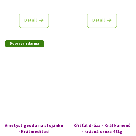
Detail
Detail
Doprava zdarma
Ametyst geoda na stojánku
Křišťál drúza - Král kamenů
- Král meditací
- krásná drúza 481g