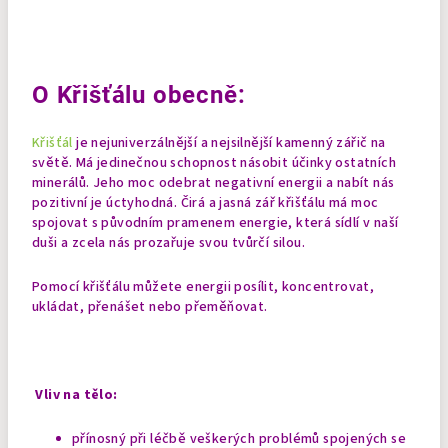
O Křišťálu obecně:
Křišťál
je nejuniverzálnější a nejsilnější kamenný zářič na
světě. Má jedinečnou schopnost násobit účinky ostatních
minerálů. Jeho moc odebrat negativní energii a nabít nás
pozitivní je úctyhodná. Čirá a jasná zář křišťálu má moc
spojovat s původním pramenem energie, která sídlí v naší
duši a zcela nás prozařuje svou tvůrčí silou.
Pomocí křišťálu můžete energii posílit, koncentrovat,
ukládat, přenášet nebo přeměňovat.
Vliv na tělo:
přínosný při léčbě veškerých problémů spojených se