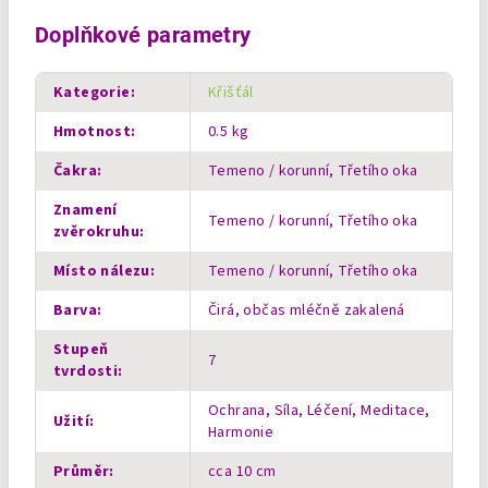
Doplňkové parametry
Kategorie
:
Křišťál
Hmotnost
:
0.5 kg
Čakra
:
Temeno / korunní, Třetího oka
Znamení
Temeno / korunní, Třetího oka
zvěrokruhu
:
Místo nálezu
:
Temeno / korunní, Třetího oka
Barva
:
Čirá, občas mléčně zakalená
Stupeň
7
tvrdosti
:
Ochrana, Síla, Léčení, Meditace,
Užití
:
Harmonie
Průměr
:
cca 10 cm