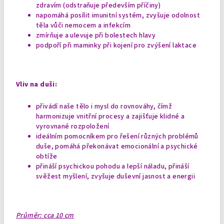
zdravím (odstraňuje především příčiny)
napomáhá posílit imunitní systém, zvyšuje odolnost
těla vůči nemocem a infekcím
zmírňuje a ulevuje při bolestech hlavy
podpoří při maminky při kojení pro zvýšení laktace
Vliv na duši:
přivádí naše tělo i mysl do rovnováhy, čímž
harmonizuje vnitřní procesy a zajišťuje klidné a
vyrovnané rozpoložení
ideálním pomocníkem pro řešení různých problémů
duše, pomáhá překonávat emocionální a psychické
obtíže
přináší psychickou pohodu a lepší náladu, přináší
svěžest myšlení, zvyšuje duševní jasnost a energii
Průměr: cca 10 cm