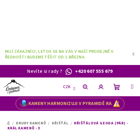
Přejít
na
obsah
MILÍ ZÁKAZNÍCI, LETOS SE NA VÁS V NAŠÍ PRODEJNĚ V
ŘEDHOŠTI BUDEME TĚŠIT OD 1.BŘEZNA.
Nevíte si rady
?
+420 607 555 679
CZK
Nákupní
Hledat
Přihlášení
KAMENY HARMONIZUJI V PYRAMIDĚ RA
košík
/
DRUHY KAMENŮ
/
KŘIŠŤÁL
/
KŘIŠŤÁLOVÁ GEODA (PÁR) -
DOMŮ
KRÁL KAMENŮ - 3