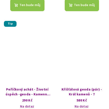
Ten bude můj
Ten bude můj
Tip
Peříčkový achát - Životní
Křišťálová geoda (pár) -
úspěch -geoda - Kamenný
Král kamenů - 7
úsměv
290 Kč
580 Kč
Na dotaz
Na dotaz