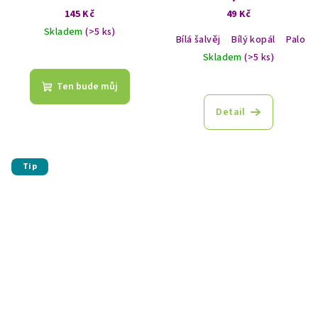
145 Kč
49 Kč
Skladem
(>5 ks)
Bílá šalvěj
Bílý kopál
Palo S
Průměrné
Skladem
(>5 ks)
hodnocení
produktu
Ten bude můj
je
5,0
Detail
z
5
hvězdiček.
Tip