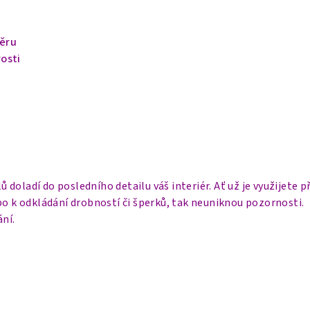
ěru
osti
ů doladí do posledního detailu váš interiér. Ať už je využijete 
bo k odkládání drobností či šperků, tak neuniknou pozornosti.
ání.