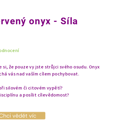
rvený onyx - Síla
odnocení
i, že pouze vy jste strůjci svého osudu. Onyx
chá vás nad vaším cílem pochybovat.
ři silovém či citovém vypětí?
isciplínu a posílit cílevědomost?