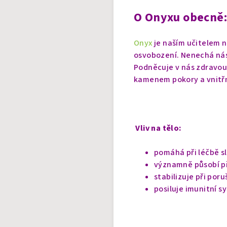
O Onyxu obecně:
Onyx
je naším učitelem 
osvobození. Nenechá nás 
Podněcuje v nás zdravou 
kamenem pokory a vnitř
Vliv na tělo:
pomáhá při léčbě s
významně působí př
stabilizuje při por
posiluje imunitní s