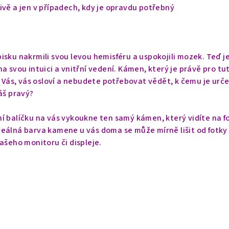
ivě a jen v případech, kdy je opravdu potřebný
isku nakrmili svou levou hemisféru a uspokojili mozek. Teď j
a svou intuici a vnitřní vedení. Kámen, který je právě pro tu
o Vás, vás osloví a nebudete potřebovat vědět, k čemu je urče
áš pravý?
í balíčku na vás vykoukne ten samý kámen, který vidíte na f
eálná barva kamene u vás doma se může mírně lišit od fotky
vašeho monitoru či displeje.