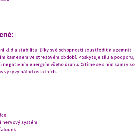
cně:
ní klid a stabilitu. Díky své schopnosti soustředit a uzemnit
lním kamenem ve stresovém období. Poskytuje sílu a podporu,
či negativním energiím všeho druhu. Cítíme se s ním sami v s
s výkyvy nálad ostatních.
dce
í nervový systém
 žaludek