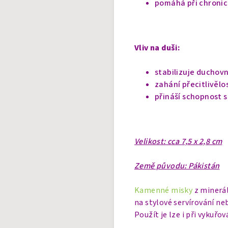
pomáhá při chronic
Vliv na duši:
stabilizuje duchovn
zahání přecitlivělo
přináší schopnost 
Velikost: cca 7,5 x 2,8 cm
Země původu: Pákistán
Kamenné misky
z minerál
na stylové servírování ne
Použít je lze i při vykuřov