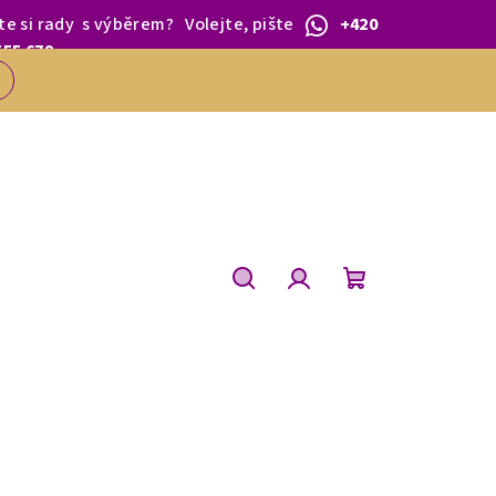
te si rady
s výběrem
?
Volejte, pište
+420
 1.BŘEZNA.
555 679
Hledat
Přihlášení
Nákupní
košík