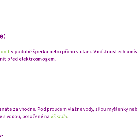
e:
gonit
v podobě šperku nebo přímo v dlani. V místnostech umí
ánit před elektrosmogem.
uznáte za vhodné. Pod proudem vlažné vody, silou myšlenky neb
ce s vodou, položené na
křišťálu
.
: