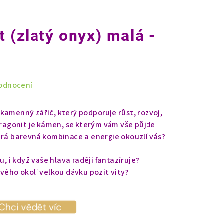
 (zlatý onyx) malá -
odnocení
kamenný zářič, který podporuje růst, rozvoj,
 Aragonit je kámen, se kterým vám vše půjde
erá barevná kombinace a energie okouzlí vás?
u, i když vaše hlava raději fantazíruje?
svého okolí velkou dávku pozitivity?