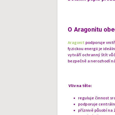
O Aragonitu obe
Aragonit
podporuje vnitř
fyzickou energii je ideá
vytváří ochranný štít vů
bezpečně a nerozhodí ná
Vliv na tělo:
reguluje činnost sr
podporuje centráln
příznivě působí na