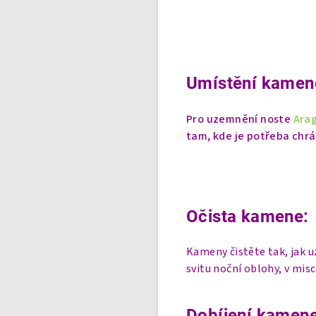
Umístění kamen
Pro uzemnění noste
Ara
tam, kde je potřeba chr
Očista kamene:
Kameny čistěte tak, jak 
svitu noční oblohy, v mis
Dobíjení kamene