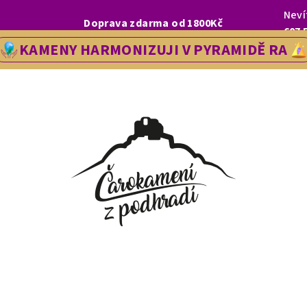
Neví
I, LETOS SE NA VÁS V NAŠÍ PRODEJNĚ V ŘEDHOŠTI BUDEME TĚŠIT OD
Doprava zdarma od 1800Kč
607 
KAMENY HARMONIZUJI V PYRAMIDĚ RA