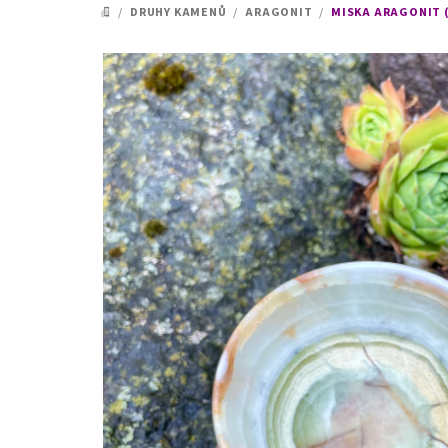
/
DRUHY KAMENŮ
/
ARAGONIT
/
MISKA ARAGONIT (
DOMŮ