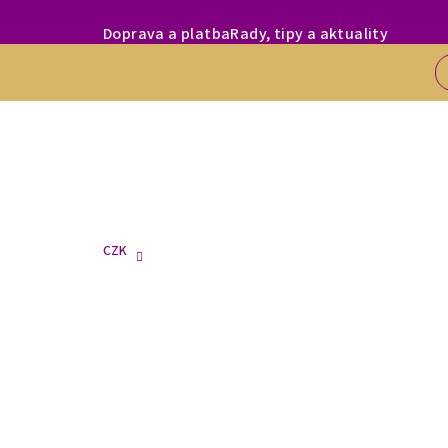
Přejít
MILÍ ZÁKAZNÍC
Doprava a platba
Rady, tipy a aktuality
na
obsah
CZK