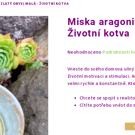
ZLATÝ ONYX) MALÁ - ŽIVOTNÍ KOTVA
Miska aragonit
Životní kotva
Průměrné
Neohodnoceno
Podrobnosti h
hodnocení
produktu
Vneste do svého domova silný 
je
životní motivaci a stimulaci.
0,0
velmi rychle a konstantně. Kt
z
5
Chcete se spojit s realito
hvězdiček.
Cítíte potřebu vnést do 