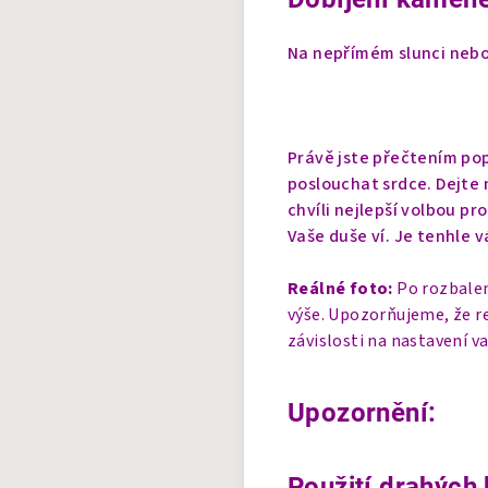
Na nepřímém slunci nebo 
Právě jste přečtením pop
poslouchat srdce. Dejte n
chvíli nejlepší volbou pr
Vaše duše ví. Je tenhle v
Reálné foto:
Po rozbalen
výše. Upozorňujeme, že r
závislosti na nastavení v
Upozornění:
Použití drahých 