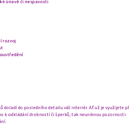
ké únavě či nespavosti
í rozvoj
st
soustředění
ů doladí do posledního detailu váš interiér. Ať už je využijete 
bo k odkládání drobností či šperků, tak neuniknou pozornosti.
ání.