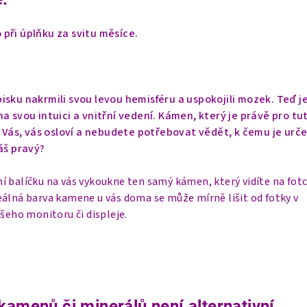
při úplňku za svitu měsíce.
isku nakrmili svou levou hemisféru a uspokojili mozek. Teď j
a svou intuici a vnitřní vedení. Kámen, který je právě pro tu
o Vás, vás osloví a nebudete potřebovat vědět, k čemu je urče
áš pravý?
í balíčku na vás vykoukne ten samý kámen, který vidíte na fot
eálná barva kamene u vás doma se může mírně lišit od fotky v
ašeho monitoru či displeje.
kamenů či minerálů není alternativní